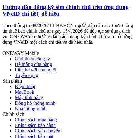
Hướng dẫn đăng ký sim chính chủ trên ứng dụng
VNeID chi tiết, dễ hiểu
c
Theo thông tư 08/2026/TT-BKHCN người dân cần xác thực thông
T
tin thuê bao chính chủ từ ngày 15/4/2026 để tiếp tục sử dụng dịch
v
vụ. ONEWAY sẽ hướng dẫn cách đăng ký chính chủ sim trên ứng
g
dụng VNeID một cách chi tiết và dễ hiểu nhất.
c
ONEWAY Mobile
Giới thiệu công ty
Hệ thống cửa hàng
Liên hệ với chúng tôi
Tuyển dụng
Sản phẩm
Điện thoại
MacBook
Máy tính bảng
Đồng hồ thông minh
Nhà thông minh
Chính sách
Chính sách mua hàng
Chính sách bảo hành
Chính sách vận chuyển
Chính sách bảo mật