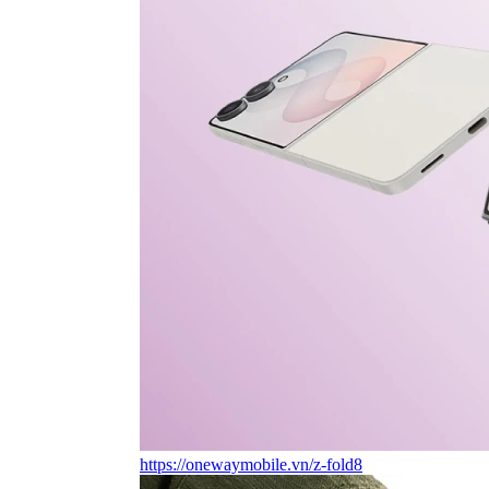
https://onewaymobile.vn/z-fold8