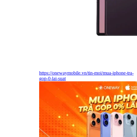
https://onewaymobile.vn/tin-moi/mua-iphone-tra-
gop-0-lai-suat