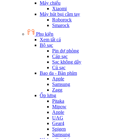
Máy chiếu
Xiaomi
Máy hút bụi cầm tay
Roborock
Smarock
Phụ kiện
Xem tất cả
Bộ sạc
Pin dự phòng
Cáp sạc
Sạc không dây
Củ sạc
Bao da - Bàn phím
Apple
Samsung
Zagg
Ốp lưng
Pitaka
Mipow
Apple
UAG
Gear4
Spigen
Samsung