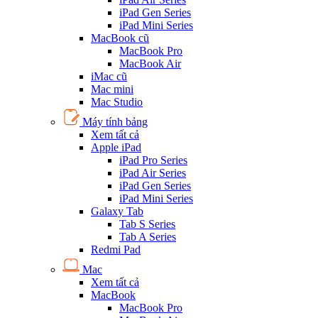
iPad Gen Series
iPad Mini Series
MacBook cũ
MacBook Pro
MacBook Air
iMac cũ
Mac mini
Mac Studio
Máy tính bảng
Xem tất cả
Apple iPad
iPad Pro Series
iPad Air Series
iPad Gen Series
iPad Mini Series
Galaxy Tab
Tab S Series
Tab A Series
Redmi Pad
Mac
Xem tất cả
MacBook
MacBook Pro