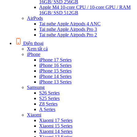
16GB/ SSD 256GB
Apple M4 10-core CPU / 10-core GPU / RAM
16GB/ SSD 512GB
AirPods
Tai nghe Apple Airpods 4 ANC
Tai nghe Apple Airpods Pro 3
Tai nghe Apple Airpods Pro 2
Điện thoại
Xem tất cả
iPhone
iPhone 17 Series
iPhone 16 Series
iPhone 15 Series
iPhone 14 Series
iPhone 13 Series
Samsung
S26 Series
S25 Series
Z8 Series
A Series
Xiaomi
Xiaomi 17 Series
Xiaomi 15 Series
Xiaomi 14 Series
Xiaomi 13 Series