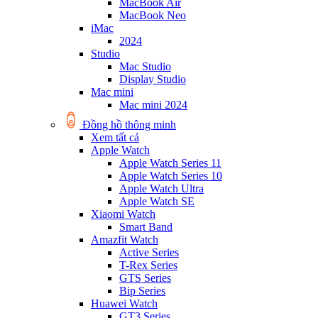
MacBook Air
MacBook Neo
iMac
2024
Studio
Mac Studio
Display Studio
Mac mini
Mac mini 2024
Đồng hồ thông minh
Xem tất cả
Apple Watch
Apple Watch Series 11
Apple Watch Series 10
Apple Watch Ultra
Apple Watch SE
Xiaomi Watch
Smart Band
Amazfit Watch
Active Series
T-Rex Series
GTS Series
Bip Series
Huawei Watch
GT3 Series