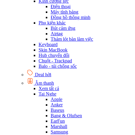
Kính cường lực
Điện thoại
Máy tính bảng
Đồng hồ thông minh
Phụ kiện khác
Bút cảm ứng
Airtag
Thảm lót bàn làm việc
Keyboard
Skin MacBook
Hub chuyển đổi
Chuột - Trackpad
Balo - túi chống sốc
Deal hời
Âm thanh
Xem tất cả
Tai Nghe
Apple
Anker
Baseus
Bang & Olufsen
EarFun
Marshall
Samsung