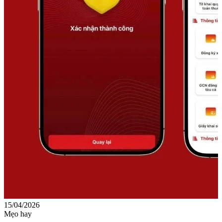
15/04/2026
0
Mẹo hay
M