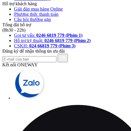
Hỗ trợ khách hàng
Giải đáp mua hàng Online
Phương thức thanh toán
Câu hỏi thường gặp
Tổng đài hỗ trợ
(8h30 - 22h)
Gọi tư vấn:
0246 6819 779 (Phím 1)
Hỗ trợ kỹ thuật:
0246 6819 779 (Phím 2)
CSKH:
024 66819 779 (Phím 3)
Đăng ký để nhận thông tin ưu đãi
Kết nối ONEWAY