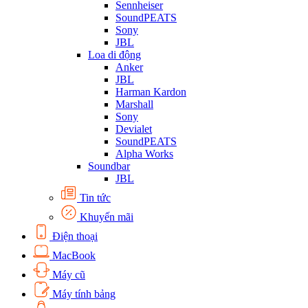
Sennheiser
SoundPEATS
Sony
JBL
Loa di động
Anker
JBL
Harman Kardon
Marshall
Sony
Devialet
SoundPEATS
Alpha Works
Soundbar
JBL
Tin tức
Khuyến mãi
Điện thoại
MacBook
Máy cũ
Máy tính bảng