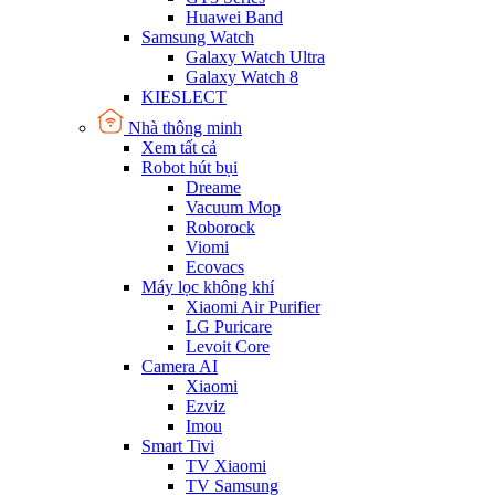
Huawei Band
Samsung Watch
Galaxy Watch Ultra
Galaxy Watch 8
KIESLECT
Nhà thông minh
Xem tất cả
Robot hút bụi
Dreame
Vacuum Mop
Roborock
Viomi
Ecovacs
Máy lọc không khí
Xiaomi Air Purifier
LG Puricare
Levoit Core
Camera AI
Xiaomi
Ezviz
Imou
Smart Tivi
TV Xiaomi
TV Samsung