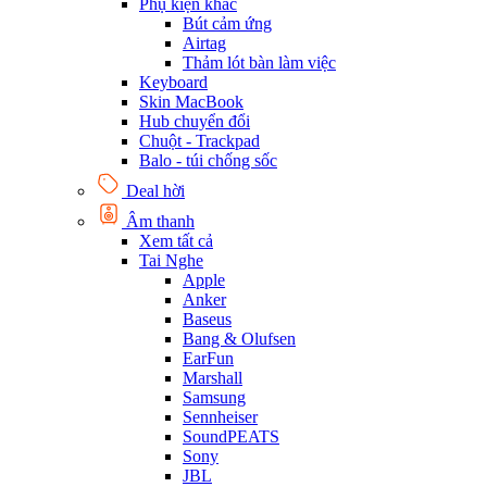
Phụ kiện khác
Bút cảm ứng
Airtag
Thảm lót bàn làm việc
Keyboard
Skin MacBook
Hub chuyển đổi
Chuột - Trackpad
Balo - túi chống sốc
Deal hời
Âm thanh
Xem tất cả
Tai Nghe
Apple
Anker
Baseus
Bang & Olufsen
EarFun
Marshall
Samsung
Sennheiser
SoundPEATS
Sony
JBL