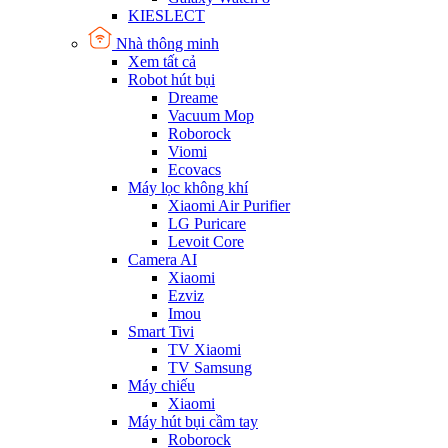
KIESLECT
Nhà thông minh
Xem tất cả
Robot hút bụi
Dreame
Vacuum Mop
Roborock
Viomi
Ecovacs
Máy lọc không khí
Xiaomi Air Purifier
LG Puricare
Levoit Core
Camera AI
Xiaomi
Ezviz
Imou
Smart Tivi
TV Xiaomi
TV Samsung
Máy chiếu
Xiaomi
Máy hút bụi cầm tay
Roborock