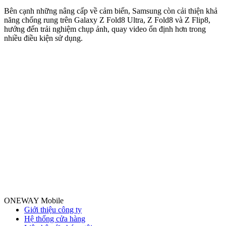
m
Bên cạnh những nâng cấp về cảm biến, Samsung còn cải thiện khả
n
năng chống rung trên Galaxy Z Fold8 Ultra, Z Fold8 và Z Flip8,
hướng đến trải nghiệm chụp ảnh, quay video ổn định hơn trong
nhiều điều kiện sử dụng.
ONEWAY Mobile
Giới thiệu công ty
Hệ thống cửa hàng