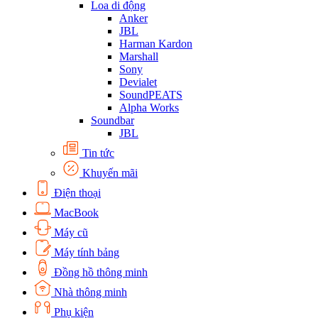
Loa di động
Anker
JBL
Harman Kardon
Marshall
Sony
Devialet
SoundPEATS
Alpha Works
Soundbar
JBL
Tin tức
Khuyến mãi
Điện thoại
MacBook
Máy cũ
Máy tính bảng
Đồng hồ thông minh
Nhà thông minh
Phụ kiện