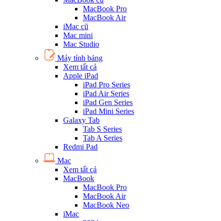
MacBook Pro
MacBook Air
iMac cũ
Mac mini
Mac Studio
Máy tính bảng
Xem tất cả
Apple iPad
iPad Pro Series
iPad Air Series
iPad Gen Series
iPad Mini Series
Galaxy Tab
Tab S Series
Tab A Series
Redmi Pad
Mac
Xem tất cả
MacBook
MacBook Pro
MacBook Air
MacBook Neo
iMac