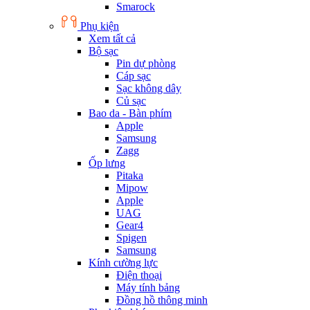
Smarock
Phụ kiện
Xem tất cả
Bộ sạc
Pin dự phòng
Cáp sạc
Sạc không dây
Củ sạc
Bao da - Bàn phím
Apple
Samsung
Zagg
Ốp lưng
Pitaka
Mipow
Apple
UAG
Gear4
Spigen
Samsung
Kính cường lực
Điện thoại
Máy tính bảng
Đồng hồ thông minh