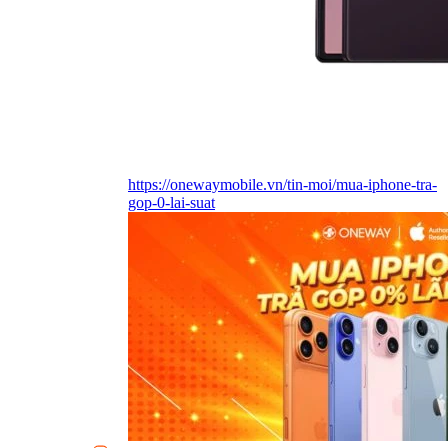
https://onewaymobile.vn/tin-moi/mua-iphone-tra-
gop-0-lai-suat