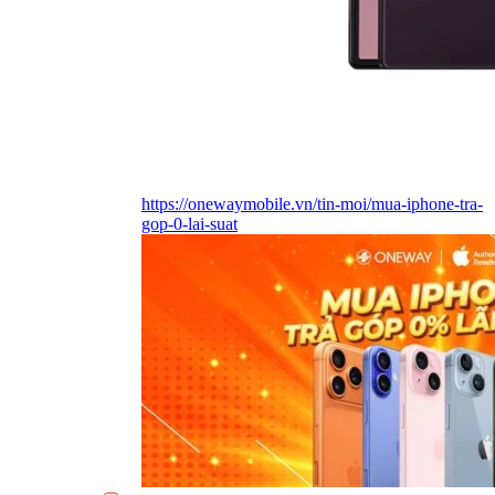
https://onewaymobile.vn/tin-moi/mua-iphone-tra-
gop-0-lai-suat