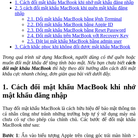
1. Cách đổi mật khẩu MacBook khi nhớ mật khẩu đăng nhập
2. 5 cách đổi mật khẩu MacBook khi quên mật khẩu đăng
nhập
2.1. Đổi mật khẩu MacBook bằng lệnh Terminal
2.2. Đổi mật khẩu MacBook bằng Apple ID
2.3. Đổi mật khẩu MacBook bằng Reset Password
2.4. Đổi mật khẩu trên MacBook với Recovery Key
2.5. Đặt lại mật khẩu MacBook bằng admin user
3. Cách khắc phục khi không đổi được mật khẩu MacBook
Trong quá trình sử dụng MacBook, người dùng có thể quên hoặc
muốn đổi mật khẩu để tăng tính bảo mật. Nếu bạn chưa biết
cách
đổi mật khẩu MacBook
thì hãy theo dõi hướng dẫn cách đổi mật
khẩu cực nhanh chóng, đơn giản qua bài viết dưới đây.
1. Cách đổi mật khẩu MacBook khi nhớ
mật khẩu đăng nhập
Thay đổi mật khẩu MacBook là cách hữu hiệu để bảo mật thông tin
cá nhân cũng như tránh những trường hợp tự ý sử dụng máy mà
chưa có sự cho phép của chính chủ. Các bước để đổi mật khẩu
MacBook như sau:
Bước 1
: Ấn vào biểu tượng Apple trên cùng góc trái màn hình >