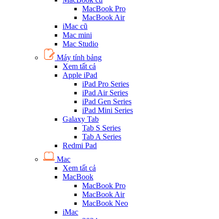
MacBook Pro
MacBook Air
iMac cũ
Mac mini
Mac Studio
Máy tính bảng
Xem tất cả
Apple iPad
iPad Pro Series
iPad Air Series
iPad Gen Series
iPad Mini Series
Galaxy Tab
Tab S Series
Tab A Series
Redmi Pad
Mac
Xem tất cả
MacBook
MacBook Pro
MacBook Air
MacBook Neo
iMac