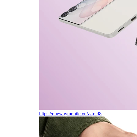
https://onewaymobile.vn/z-fold8