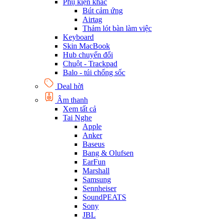
Phụ kiện khác
Bút cảm ứng
Airtag
Thảm lót bàn làm việc
Keyboard
Skin MacBook
Hub chuyển đổi
Chuột - Trackpad
Balo - túi chống sốc
Deal hời
Âm thanh
Xem tất cả
Tai Nghe
Apple
Anker
Baseus
Bang & Olufsen
EarFun
Marshall
Samsung
Sennheiser
SoundPEATS
Sony
JBL