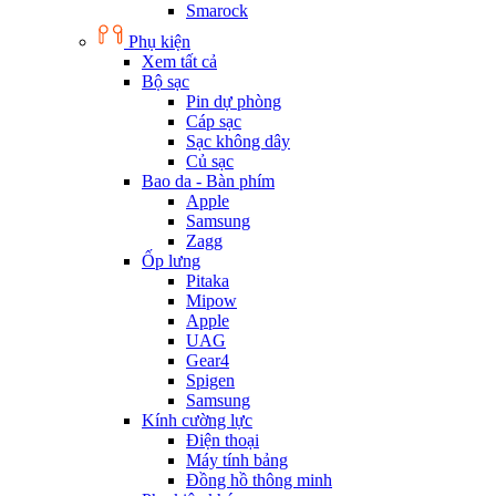
Smarock
Phụ kiện
Xem tất cả
Bộ sạc
Pin dự phòng
Cáp sạc
Sạc không dây
Củ sạc
Bao da - Bàn phím
Apple
Samsung
Zagg
Ốp lưng
Pitaka
Mipow
Apple
UAG
Gear4
Spigen
Samsung
Kính cường lực
Điện thoại
Máy tính bảng
Đồng hồ thông minh