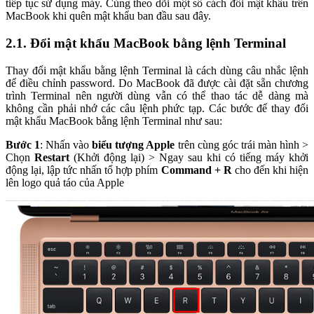
tiếp tục sử dụng máy. Cùng theo dõi một số cách đổi mật khẩu trên
MacBook khi quên mật khẩu ban đầu sau đây.
2.1. Đổi mật khẩu MacBook bằng lệnh Terminal
Thay đổi mật khẩu bằng lệnh Terminal là cách dùng câu nhắc lệnh
để điều chỉnh password. Do MacBook đã được cài đặt sẵn chương
trình Terminal nên người dùng vẫn có thể thao tác dễ dàng mà
không cần phải nhớ các câu lệnh phức tạp. Các bước để thay đổi
mật khẩu MacBook bằng lệnh Terminal như sau:
Bước 1
: Nhấn vào
biểu tượng Apple
trên cùng góc trái màn hình >
Chọn
Restart
(Khởi động lại) > Ngay sau khi có tiếng máy khởi
động lại, lập tức nhấn tổ hợp phím
Command + R
cho đến khi hiện
lên logo quả táo của Apple