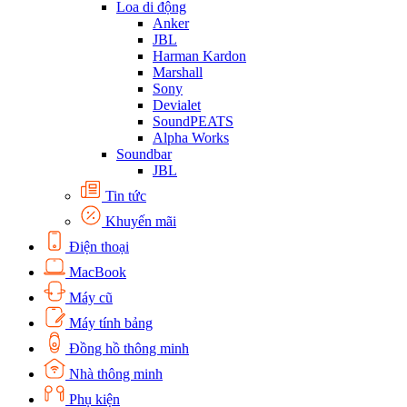
Loa di động
Anker
JBL
Harman Kardon
Marshall
Sony
Devialet
SoundPEATS
Alpha Works
Soundbar
JBL
Tin tức
Khuyến mãi
Điện thoại
MacBook
Máy cũ
Máy tính bảng
Đồng hồ thông minh
Nhà thông minh
Phụ kiện