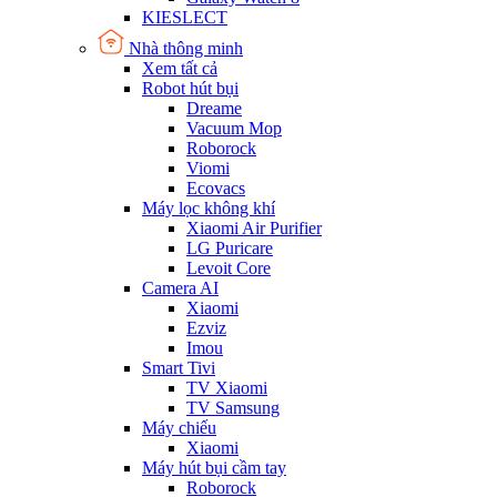
KIESLECT
Nhà thông minh
Xem tất cả
Robot hút bụi
Dreame
Vacuum Mop
Roborock
Viomi
Ecovacs
Máy lọc không khí
Xiaomi Air Purifier
LG Puricare
Levoit Core
Camera AI
Xiaomi
Ezviz
Imou
Smart Tivi
TV Xiaomi
TV Samsung
Máy chiếu
Xiaomi
Máy hút bụi cầm tay
Roborock