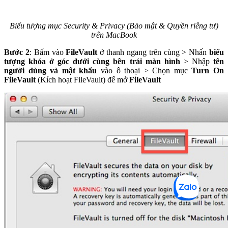
Biểu tượng mục Security & Privacy (Bảo mật & Quyền riêng tư)
trên MacBook
Bước 2
: Bấm vào
FileVault
ở thanh ngang trên cùng > Nhấn
biểu
tượng khóa ở góc dưới cùng bên trái màn hình
> Nhập
tên
người dùng và mật khẩu
vào ô thoại > Chọn mục
Turn On
FileVault
(Kích hoạt FileVault) để mở
FileVault