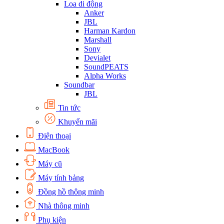
Loa di động
Anker
JBL
Harman Kardon
Marshall
Sony
Devialet
SoundPEATS
Alpha Works
Soundbar
JBL
Tin tức
Khuyến mãi
Điện thoại
MacBook
Máy cũ
Máy tính bảng
Đồng hồ thông minh
Nhà thông minh
Phụ kiện