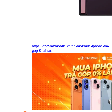
https://onewaymobile.vn/tin-moi/mua-iphone-tra-
gop-0-lai-suat