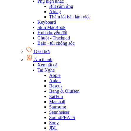
Phụ kiện khác
Bút cảm ứng
Airtag
Thảm lót bàn làm việc
Keyboard
Skin MacBook
Hub chuyển đổi
Chuột - Trackpad
Balo - túi chống sốc
Deal hời
Âm thanh
Xem tất cả
Tai Nghe
Apple
Anker
Baseus
Bang & Olufsen
EarFun
Marshall
Samsung
Sennheiser
SoundPEATS
Sony
JBL