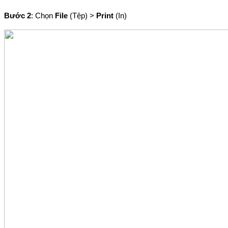
Bước 2
: Chọn 
File 
(Tệp) > 
Print
 (In)