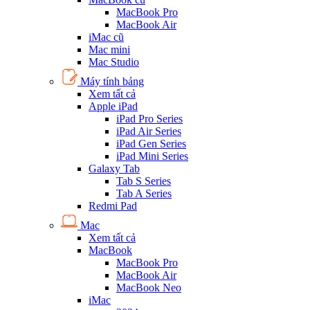
MacBook Pro
MacBook Air
iMac cũ
Mac mini
Mac Studio
Máy tính bảng
Xem tất cả
Apple iPad
iPad Pro Series
iPad Air Series
iPad Gen Series
iPad Mini Series
Galaxy Tab
Tab S Series
Tab A Series
Redmi Pad
Mac
Xem tất cả
MacBook
MacBook Pro
MacBook Air
MacBook Neo
iMac