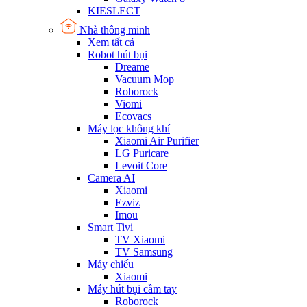
KIESLECT
Nhà thông minh
Xem tất cả
Robot hút bụi
Dreame
Vacuum Mop
Roborock
Viomi
Ecovacs
Máy lọc không khí
Xiaomi Air Purifier
LG Puricare
Levoit Core
Camera AI
Xiaomi
Ezviz
Imou
Smart Tivi
TV Xiaomi
TV Samsung
Máy chiếu
Xiaomi
Máy hút bụi cầm tay
Roborock