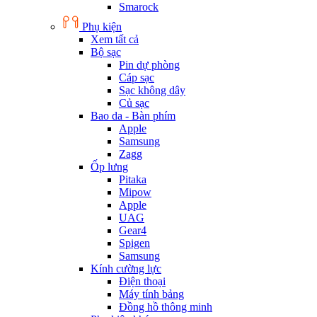
Smarock
Phụ kiện
Xem tất cả
Bộ sạc
Pin dự phòng
Cáp sạc
Sạc không dây
Củ sạc
Bao da - Bàn phím
Apple
Samsung
Zagg
Ốp lưng
Pitaka
Mipow
Apple
UAG
Gear4
Spigen
Samsung
Kính cường lực
Điện thoại
Máy tính bảng
Đồng hồ thông minh