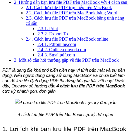
2. Hướng dẫn bạn lưu file PDF trên MacBook với 4 cách sau
2.1. Cách lưu file PDF trực tiếp trên MacBook
2.2. Cách lưu file PDF trên MacBook bằng Word
2.3. Cách lưu file PDF trên MacBook bằng tính năng
có sẵn
2.3.1. Print
2.3.2. Export To
2.4. Cách lưu file PDF trên MacBook online
2.4.1. Pdfonline.com
2.4.2. Online-convert.com
2.4.3. Smallpdf.com
3. Một số câu hỏi thường gặp về file PDF trên MacBook
PDF là dạng file khá phổ biến hiện nay vì tính bảo mật và sự tiện 
dụng. Nếu người dùng đang sử dụng MacBook và chưa biết làm 
sao để lưu file định dạng PDF thì đừng bỏ qua bài viết này! Dưới 
đây, Oneway sẽ hướng dẫn
 4
cách lưu file PDF trên MacBook
cực kỳ nhanh gọn, đơn giản.
4 cách lưu file PDF trên MacBook cực kỳ đơn giản
1. Lợi ích khi bạn lưu file PDF trên MacBook 