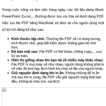
Trong cuộc sống và làm việc hàng ngày, các dữ liệu dạng Word, 
PowerPoint, Excel,... thường được lưu và chia sẻ dưới dạng PDF. 
Việc lưu file PDF bằng MacBook sẽ đem lại cho người dùng một 
số lợi ích đáng kể như sau:
Kích thước tệp nhỏ: 
Thường file PDF sẽ có dung lượng, 
kích thước nhỏ, giúp tiết kiệm được không gian bộ nhớ 
hơn.
Độ bảo mật cao: 
File PDF có thể khóa, chống copy,... cực 
kỳ an toàn.
Hiển thị giống nhau khi bạn tải về nhiều máy khác nhau: 
File PDF ở mọi máy sẽ như nhau, người dùng không phải lo 
về việc lỗi font hay lệch hình khi chia sẻ file cho người khác.
Giữ nguyên định dạng khi in ấn: 
Không những dễ in ấn 
mà sau khi in xong, file PDF vẫn giữ nguyên trạng thái ban 
đầu, không bị méo mó, sai lệch.