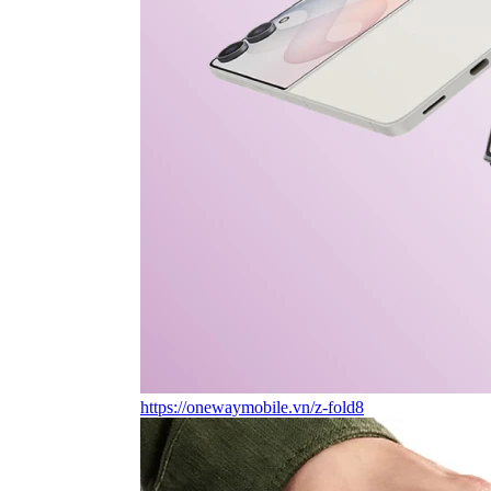
https://onewaymobile.vn/z-fold8