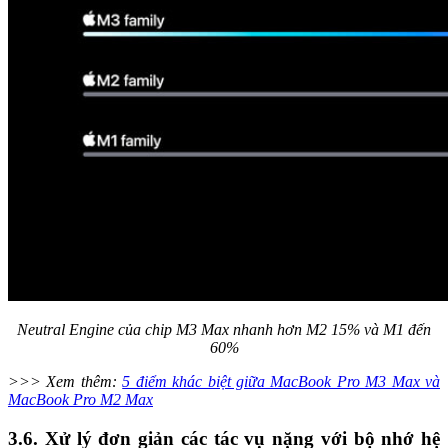
Neutral Engine của chip M3 Max nhanh hơn M2 15% và M1 đến
60%
>>> Xem thêm:
5 điểm khác biệt giữa MacBook Pro M3 Max và
MacBook Pro M2 Max
3.6. Xử lý đơn giản các tác vụ nặng với bộ nhớ hệ