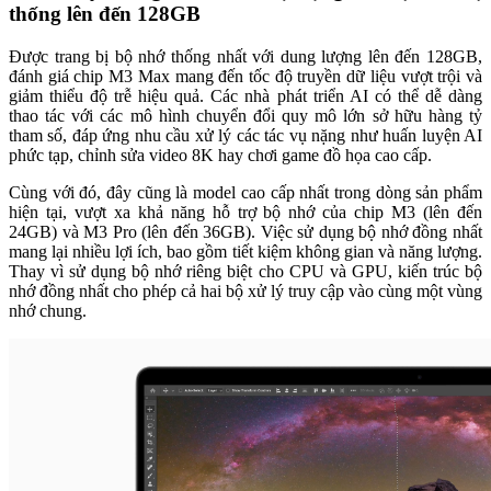
thống lên đến 128GB
Được trang bị bộ nhớ thống nhất với dung lượng lên đến 128GB,
đánh giá chip M3 Max mang đến tốc độ truyền dữ liệu vượt trội và
giảm thiểu độ trễ hiệu quả. Các nhà phát triển AI có thể dễ dàng
thao tác với các mô hình chuyển đổi quy mô lớn sở hữu hàng tỷ
tham số, đáp ứng nhu cầu xử lý các tác vụ nặng như huấn luyện AI
phức tạp, chỉnh sửa video 8K hay chơi game đồ họa cao cấp.
Cùng với đó, đây cũng là model cao cấp nhất trong dòng sản phẩm
hiện tại, vượt xa khả năng hỗ trợ bộ nhớ của chip M3 (lên đến
24GB) và M3 Pro (lên đến 36GB). Việc sử dụng bộ nhớ đồng nhất
mang lại nhiều lợi ích, bao gồm tiết kiệm không gian và năng lượng.
Thay vì sử dụng bộ nhớ riêng biệt cho CPU và GPU, kiến trúc bộ
nhớ đồng nhất cho phép cả hai bộ xử lý truy cập vào cùng một vùng
nhớ chung.