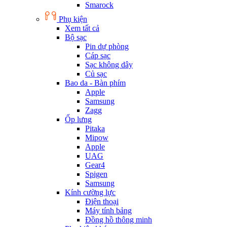
Smarock
Phụ kiện
Xem tất cả
Bộ sạc
Pin dự phòng
Cáp sạc
Sạc không dây
Củ sạc
Bao da - Bàn phím
Apple
Samsung
Zagg
Ốp lưng
Pitaka
Mipow
Apple
UAG
Gear4
Spigen
Samsung
Kính cường lực
Điện thoại
Máy tính bảng
Đồng hồ thông minh