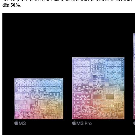
đến
50%
.