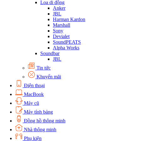
Loa di động
Anker
JBL
Harman Kardon
Marshall
Sony
Devialet
SoundPEATS
Alpha Works
Soundbar
JBL
Tin tức
Khuyến mãi
Điện thoại
MacBook
Máy cũ
Máy tính bảng
Đồng hồ thông minh
Nhà thông minh
Phụ kiện