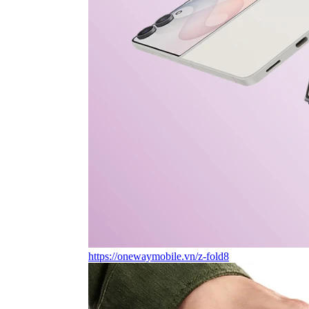
https://onewaymobile.vn/z-fold8