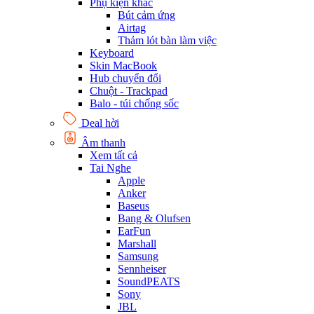
Phụ kiện khác
Bút cảm ứng
Airtag
Thảm lót bàn làm việc
Keyboard
Skin MacBook
Hub chuyển đổi
Chuột - Trackpad
Balo - túi chống sốc
Deal hời
Âm thanh
Xem tất cả
Tai Nghe
Apple
Anker
Baseus
Bang & Olufsen
EarFun
Marshall
Samsung
Sennheiser
SoundPEATS
Sony
JBL