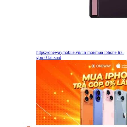
https://onewaymobile.vn/tin-moi/mua-iphone-tra-
gop-0-lai-suat