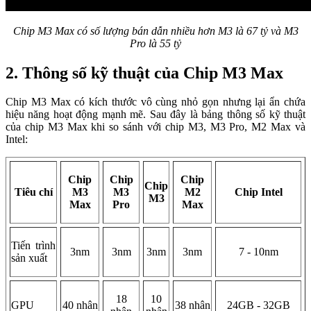
Chip M3 Max có số lượng bán dẫn nhiều hơn M3 là 67 tỷ và M3
Pro là 55 tỷ
2. Thông số kỹ thuật của Chip M3 Max
Chip M3 Max có kích thước vô cùng nhỏ gọn nhưng lại ẩn chứa
hiệu năng hoạt động mạnh mẽ. Sau đây là bảng thông số kỹ thuật
của chip M3 Max khi so sánh với chip M3, M3 Pro, M2 Max và
Intel:
Chip
Chip
Chip
Chip
Tiêu chí
M3
M3
M2
Chip Intel
M3
Max
Pro
Max
Tiến trình
3nm
3nm
3nm
3nm
7 - 10nm
sản xuất
18
10
GPU
40 nhân
38 nhân
24GB - 32GB