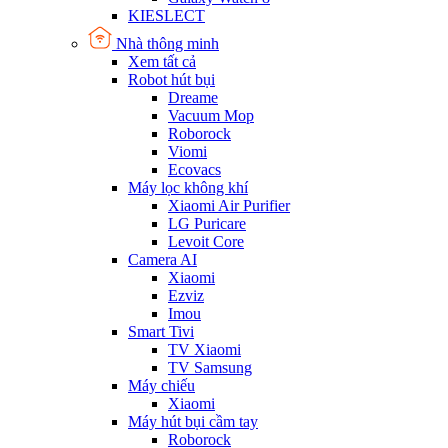
KIESLECT
Nhà thông minh
Xem tất cả
Robot hút bụi
Dreame
Vacuum Mop
Roborock
Viomi
Ecovacs
Máy lọc không khí
Xiaomi Air Purifier
LG Puricare
Levoit Core
Camera AI
Xiaomi
Ezviz
Imou
Smart Tivi
TV Xiaomi
TV Samsung
Máy chiếu
Xiaomi
Máy hút bụi cầm tay
Roborock