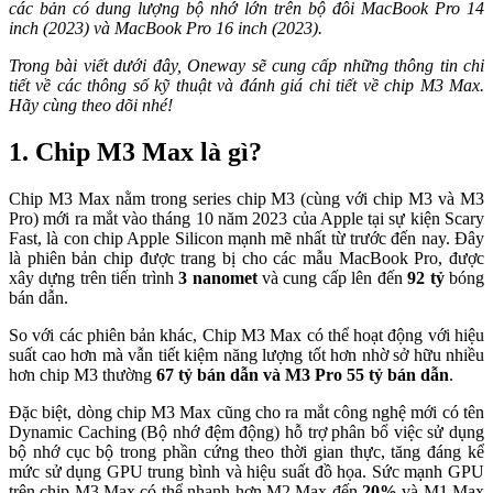
các bản có dung lượng bộ nhớ lớn trên bộ đôi MacBook Pro 14
inch (2023) và MacBook Pro 16 inch (2023).
Trong bài viết dưới đây, Oneway sẽ cung cấp những thông tin chi
tiết về các thông số kỹ thuật và đánh giá chi tiết về chip M3 Max.
Hãy cùng theo dõi nhé!
1. Chip M3 Max là gì?
Chip M3 Max nằm trong series chip M3 (cùng với chip M3 và M3
Pro) mới ra mắt vào tháng 10 năm 2023 của Apple tại sự kiện Scary
Fast, là con chip Apple Silicon mạnh mẽ nhất từ trước đến nay. Đây
là phiên bản chip được trang bị cho các mẫu MacBook Pro, được
xây dựng trên tiến trình
3 nanomet
và cung cấp lên đến
92 tỷ
bóng
bán dẫn.
So với các phiên bản khác, Chip M3 Max có thể hoạt động với hiệu
suất cao hơn mà vẫn tiết kiệm năng lượng tốt hơn nhờ sở hữu nhiều
hơn chip M3 thường
67 tỷ bán dẫn và M3 Pro 55 tỷ bán dẫn
.
Đặc biệt, dòng chip M3 Max cũng cho ra mắt công nghệ mới có tên
Dynamic Caching (Bộ nhớ đệm động) hỗ trợ phân bổ việc sử dụng
bộ nhớ cục bộ trong phần cứng theo thời gian thực, tăng đáng kể
mức sử dụng GPU trung bình và hiệu suất đồ họa. Sức mạnh GPU
trên chip M3 Max có thể nhanh hơn M2 Max đến
20%
và M1 Max