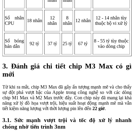
nhân
nhân
Số nhân
12
8
12 - 14 nhân tùy
18 nhân
12 nhân
CPU
nhân
nhân
thuộc bộ vi xử lý
Số bóng
8 - 55 tỷ tùy thuộc
92 tỷ
37 tỷ
25 tỷ
67 tỷ
bán dẫn
vào dòng chip
3. Đánh giá chi tiết chip M3 Max có gì
mới
Từ khi ra mắt, chip M3 Max đã gây ấn tượng mạnh mẽ và cho thấy
sự đột phá vượt bậc của Apple trong công nghệ so với các dòng
chip M1 Max và M2 Max trước đây. Con chip này đã mang lại khả
năng xử lý đồ họa vượt trội, hiệu suất hoạt động mạnh mẽ mà vẫn
tiết kiệm năng lượng với thời lượng pin lên đến
22 giờ
.
3.1. Sức mạnh vượt trội và tốc độ xử lý nhanh
chóng nhờ tiến trình 3nm