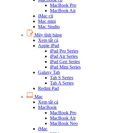
MacBook Pro
MacBook Air
iMac cũ
Mac mini
Mac Studio
Máy tính bảng
Xem tất cả
Apple iPad
iPad Pro Series
iPad Air Series
iPad Gen Series
iPad Mini Series
Galaxy Tab
Tab S Series
Tab A Series
Redmi Pad
Mac
Xem tất cả
MacBook
MacBook Pro
MacBook Air
MacBook Neo
iMac