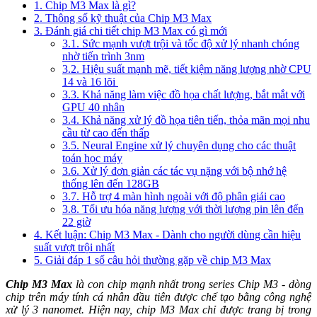
1. Chip M3 Max là gì?
2. Thông số kỹ thuật của Chip M3 Max
3. Đánh giá chi tiết chip M3 Max có gì mới
3.1. Sức mạnh vượt trội và tốc độ xử lý nhanh chóng
nhờ tiến trình 3nm
3.2. Hiệu suất mạnh mẽ, tiết kiệm năng lượng nhờ CPU
14 và 16 lõi
3.3. Khả năng làm việc đồ họa chất lượng, bắt mắt với
GPU 40 nhân
3.4. Khả năng xử lý đồ họa tiên tiến, thỏa mãn mọi nhu
cầu từ cao đến thấp
3.5. Neural Engine xử lý chuyên dụng cho các thuật
toán học máy
3.6. Xử lý đơn giản các tác vụ nặng với bộ nhớ hệ
thống lên đến 128GB
3.7. Hỗ trợ 4 màn hình ngoài với độ phân giải cao
3.8. Tối ưu hóa năng lượng với thời lượng pin lên đến
22 giờ
4. Kết luận: Chip M3 Max - Dành cho người dùng cần hiệu
suất vượt trội nhất
5. Giải đáp 1 số câu hỏi thường gặp về chip M3 Max
Chip M3 Max
là con chip mạnh nhất trong series Chip M3 - dòng
chip trên máy tính cá nhân đầu tiên được chế tạo bằng công nghệ
xử lý 3 nanomet. Hiện nay, chip M3 Max chỉ được trang bị trong