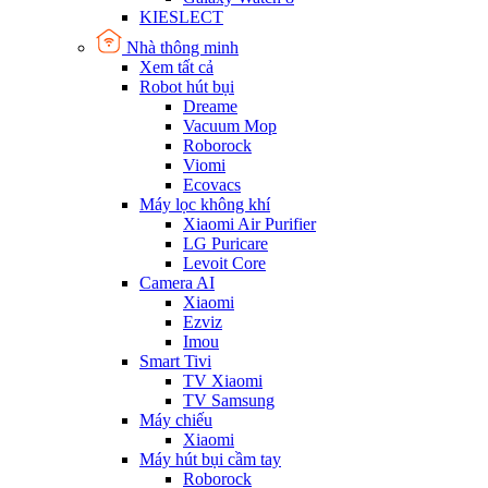
KIESLECT
Nhà thông minh
Xem tất cả
Robot hút bụi
Dreame
Vacuum Mop
Roborock
Viomi
Ecovacs
Máy lọc không khí
Xiaomi Air Purifier
LG Puricare
Levoit Core
Camera AI
Xiaomi
Ezviz
Imou
Smart Tivi
TV Xiaomi
TV Samsung
Máy chiếu
Xiaomi
Máy hút bụi cầm tay
Roborock