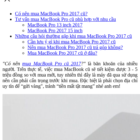
Có nên mua MacBook Pro 2017 cũ?
Tư vấn mua MacBook Pro cũ phù hợp với nhu cầu
MacBook Pro 13 inch 2017
MacBook Pro 2017 15 inch
Những câu hỏi thường gặp khi mua MacBook Pro 2017 cũ
Cần lưu ý gì khi mua MacBook Pro 2017 cũ
Nên mua MacBook Pro 2017 cũ trả góp không?
Mua MacBook Pro 2017 cũ ở đâu?
"Có nên
mua MacBook Pro cũ 2017
?"
là băn khoăn của nhiều
người. Trên thực tế, việc mua MacBook cũ sẽ tiết kiệm được 3 - 5
triệu đồng so với mua mới, tuy nhiên thì đây là máy đã qua sử dụng
nên cần phải cẩn trọng trước khi mua. Đặc biệt là phải chọn địa chỉ
uy tín để “gửi vàng", tránh “tiền mất tật mang” nhé anh em!