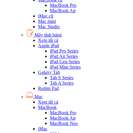
MacBook Pro
MacBook Air
iMac cũ
Mac mini
Mac Studio
Máy tính bảng
Xem tất cả
Apple iPad
iPad Pro Series
iPad Air Series
iPad Gen Series
iPad Mini Series
Galaxy Tab
Tab S Series
Tab A Series
Redmi Pad
Mac
Xem tất cả
MacBook
MacBook Pro
MacBook Air
MacBook Neo
iMac