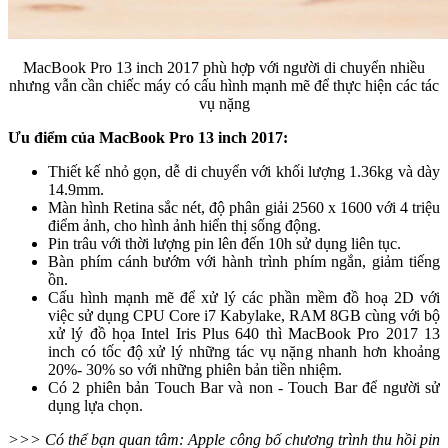
MacBook Pro 13 inch 2017 phù hợp với người di chuyển nhiều
nhưng vẫn cần chiếc máy có cấu hình mạnh mẽ để thực hiện các tác
vụ nặng
Ưu điểm của MacBook Pro 13 inch 2017:
Thiết kế nhỏ gọn, dễ di chuyển với khối lượng 1.36kg và dày
14.9mm.
Màn hình Retina sắc nét, độ phân giải 2560 x 1600 với 4 triệu
điểm ảnh, cho hình ảnh hiển thị sống động.
Pin trâu với thời lượng pin lên đến 10h sử dụng liên tục.
Bàn phím cánh bướm với hành trình phím ngắn, giảm tiếng
ồn.
Cấu hình mạnh mẽ để xử lý các phần mềm đồ hoạ 2D với
việc sử dụng CPU Core i7 Kabylake, RAM 8GB cùng với bộ
xử lý đồ họa Intel Iris Plus 640 thì MacBook Pro 2017 13
inch có tốc độ xử lý những tác vụ nặng nhanh hơn khoảng
20%- 30% so với những phiên bản tiền nhiệm.
Có 2 phiên bản Touch Bar và non - Touch Bar để người sử
dụng lựa chọn.
>>> Có thể bạn quan tâm: Apple công bố chương trình thu hồi pin