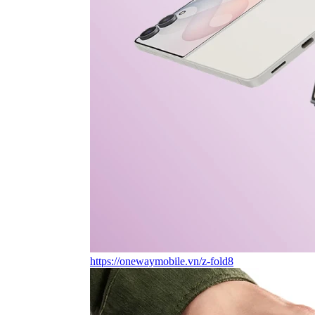
https://onewaymobile.vn/z-fold8