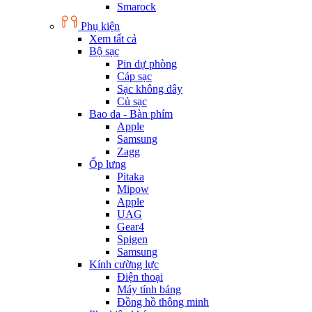
Smarock
Phụ kiện
Xem tất cả
Bộ sạc
Pin dự phòng
Cáp sạc
Sạc không dây
Củ sạc
Bao da - Bàn phím
Apple
Samsung
Zagg
Ốp lưng
Pitaka
Mipow
Apple
UAG
Gear4
Spigen
Samsung
Kính cường lực
Điện thoại
Máy tính bảng
Đồng hồ thông minh