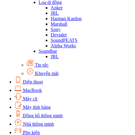
Loa di động
Anker
JBL
Harman Kardon
Marshall
Sony
Devialet
SoundPEATS
Alpha Works
Soundbar
JBL
Tin tức
Khuyến mãi
Điện thoại
MacBook
Máy cũ
Máy tính bảng
Đồng hồ thông minh
Nhà thông minh
Phụ kiện