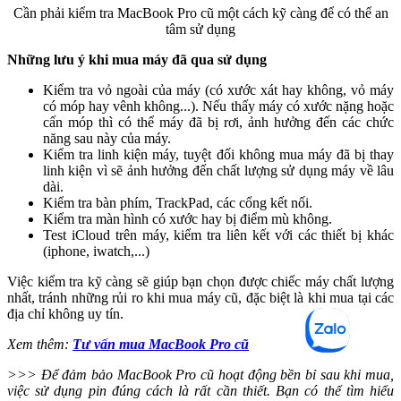
Cần phải kiểm tra MacBook Pro cũ một cách kỹ càng để có thể an
tâm sử dụng
Những lưu ý khi mua máy đã qua sử dụng
Kiểm tra vỏ ngoài của máy (có xước xát hay không, vỏ máy
có móp hay vênh không...). Nếu thấy máy có xước nặng hoặc
cấn móp thì có thể máy đã bị rơi, ảnh hưởng đến các chức
năng sau này của máy.
Kiểm tra linh kiện máy, tuyệt đối không mua máy đã bị thay
linh kiện vì sẽ ảnh hưởng đến chất lượng sử dụng máy về lâu
dài.
Kiểm tra bàn phím, TrackPad, các cổng kết nối.
Kiểm tra màn hình có xước hay bị điểm mù không.
Test iCloud trên máy, kiểm tra liên kết với các thiết bị khác
(iphone, iwatch,...)
Việc kiểm tra kỹ càng sẽ giúp bạn chọn được chiếc máy chất lượng
nhất, tránh những rủi ro khi mua máy cũ, đặc biệt là khi mua tại các
địa chỉ không uy tín.
Xem thêm:
Tư vấn mua MacBook Pro cũ
>>> Để đảm bảo MacBook Pro cũ hoạt động bền bỉ sau khi mua,
việc sử dụng pin đúng cách là rất cần thiết. Bạn có thể tìm hiểu