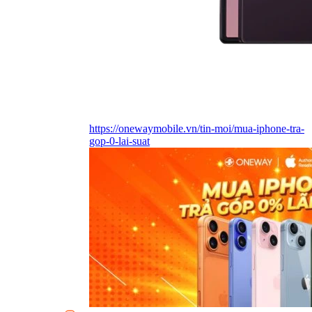
https://onewaymobile.vn/tin-moi/mua-iphone-tra-
gop-0-lai-suat