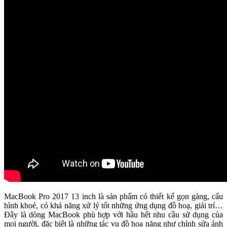
MacBook Pro 2017 13 inch là sản phẩm có thiết kế gọn gàng, cấu
hình khoẻ, có khả năng xử lý tốt những ứng dụng đồ hoạ, giải trí…
Đây là dòng MacBook phù hợp với hầu hết nhu cầu sử dụng của
mọi người, đặc biệt là những tác vụ đồ họa nặng như chỉnh sửa ảnh