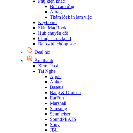
Phụ kiện khác
Bút cảm ứng
Airtag
Thảm lót bàn làm việc
Keyboard
Skin MacBook
Hub chuyển đổi
Chuột - Trackpad
Balo - túi chống sốc
Deal hời
Âm thanh
Xem tất cả
Tai Nghe
Apple
Anker
Baseus
Bang & Olufsen
EarFun
Marshall
Samsung
Sennheiser
SoundPEATS
Sony
JBL