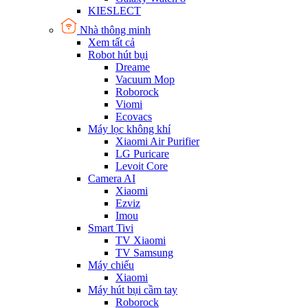
KIESLECT
Nhà thông minh
Xem tất cả
Robot hút bụi
Dreame
Vacuum Mop
Roborock
Viomi
Ecovacs
Máy lọc không khí
Xiaomi Air Purifier
LG Puricare
Levoit Core
Camera AI
Xiaomi
Ezviz
Imou
Smart Tivi
TV Xiaomi
TV Samsung
Máy chiếu
Xiaomi
Máy hút bụi cầm tay
Roborock