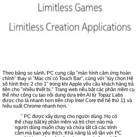
Theo bảng so sánh, PC cung cấp "màn hình cảm ứng hoàn
chỉnh" thay vì "Mac chỉ có Touch Bar", cùng với "tùy chọn Hệ
số hình thức 2 cho 1" trong khi Apple yêu cầu khách hàng trả
tiền cho "nhiều thiết bị." Trang web nêu bật các phần mềm cụ
thể như công cụ tạo nội dung dựa trên AI từ Topaz Labs
được cho là nhanh hơn trên chip Intel Core thế hệ thứ 11 và
hiệu suất Chrome nhanh hơn.
" PC được xây dựng cho người dùng. Họ có
thể chạy bất kỳ phần mềm và trò chơi nào mà
người dùng muốn chạy và chứa tất cả các trình
cắm mà bạn yêu thích. Khả năng là vô tận với PC