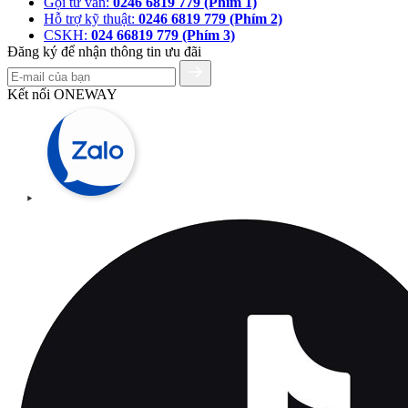
Gọi tư vấn:
0246 6819 779 (Phím 1)
Hỗ trợ kỹ thuật:
0246 6819 779 (Phím 2)
CSKH:
024 66819 779 (Phím 3)
Đăng ký để nhận thông tin ưu đãi
Kết nối ONEWAY