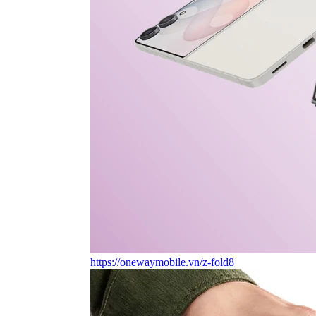
https://onewaymobile.vn/z-fold8