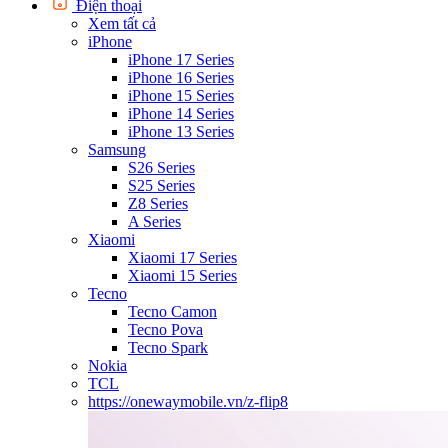
Điện thoại
Xem tất cả
iPhone
iPhone 17 Series
iPhone 16 Series
iPhone 15 Series
iPhone 14 Series
iPhone 13 Series
Samsung
S26 Series
S25 Series
Z8 Series
A Series
Xiaomi
Xiaomi 17 Series
Xiaomi 15 Series
Tecno
Tecno Camon
Tecno Pova
Tecno Spark
Nokia
TCL
https://onewaymobile.vn/z-flip8