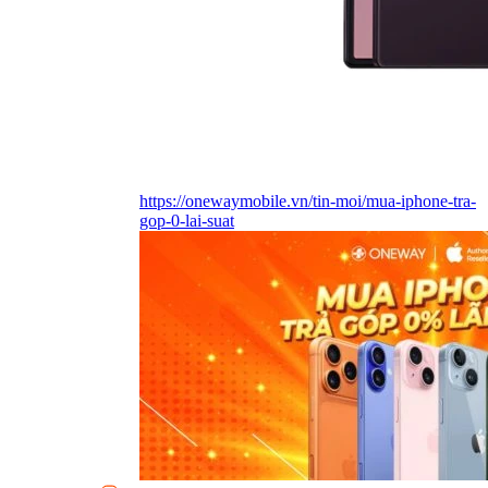
https://onewaymobile.vn/tin-moi/mua-iphone-tra-
gop-0-lai-suat