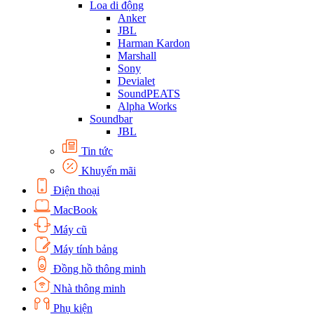
Loa di động
Anker
JBL
Harman Kardon
Marshall
Sony
Devialet
SoundPEATS
Alpha Works
Soundbar
JBL
Tin tức
Khuyến mãi
Điện thoại
MacBook
Máy cũ
Máy tính bảng
Đồng hồ thông minh
Nhà thông minh
Phụ kiện