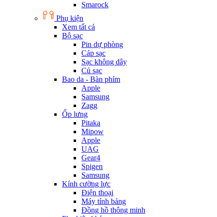
Smarock
Phụ kiện
Xem tất cả
Bộ sạc
Pin dự phòng
Cáp sạc
Sạc không dây
Củ sạc
Bao da - Bàn phím
Apple
Samsung
Zagg
Ốp lưng
Pitaka
Mipow
Apple
UAG
Gear4
Spigen
Samsung
Kính cường lực
Điện thoại
Máy tính bảng
Đồng hồ thông minh