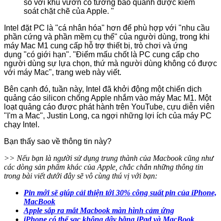
so với khu vườn có tường bao quanh được kiểm
soát chặt chẽ của Apple. "
Intel đặt PC là "cá nhân hóa" hơn để phù hợp với "nhu cầu
phần cứng và phần mềm cụ thể" của người dùng, trong khi
máy Mac ‌M1‌ cung cấp hỗ trợ thiết bị, trò chơi và ứng
dụng "có giới hạn". "Điểm mấu chốt là PC cung cấp cho
người dùng sự lựa chọn, thứ mà người dùng không có được
với máy Mac", trang web này viết.
Bên cạnh đó, tuần này, Intel đã khởi động một chiến dịch
quảng cáo silicon chống Apple nhắm vào máy Mac ‌M1‌. Một
loạt quảng cáo được phát hành trên YouTube, cựu diễn viên
"I'm a Mac", Justin Long, ca ngợi những lợi ích của máy PC
chạy Intel.
Bạn thấy sao về thông tin này?
>> Nếu bạn là người sử dụng trung thành của Macbook cũng như
các dòng sản phẩm khác của Apple, chắc chắn những thông tin
trong bài viết dưới đây sẽ vô cùng thú vị với bạn:
Pin mới sẽ giúp cải thiện tới 30% công suất pin của iPhone,
MacBook
Apple sắp ra mắt Macbook màn hình cảm ứng
iPhone có thể sạc không dây bằng iPad và MacBook