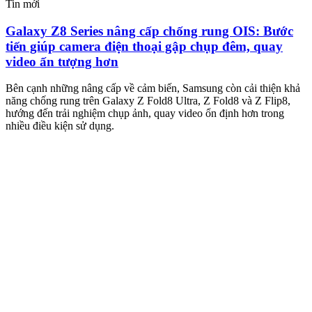
Tin mới
T
Galaxy Z8 Series nâng cấp chống rung OIS: Bước
tiến giúp camera điện thoại gập chụp đêm, quay
video ấn tượng hơn
M
m
Bên cạnh những nâng cấp về cảm biến, Samsung còn cải thiện khả
n
năng chống rung trên Galaxy Z Fold8 Ultra, Z Fold8 và Z Flip8,
hướng đến trải nghiệm chụp ảnh, quay video ổn định hơn trong
nhiều điều kiện sử dụng.