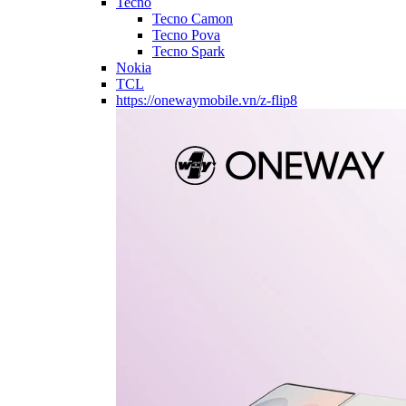
Tecno
Tecno Camon
Tecno Pova
Tecno Spark
Nokia
TCL
https://onewaymobile.vn/z-flip8