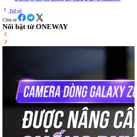
Trở về
Chia sẻ
Nổi bật từ ONEWAY