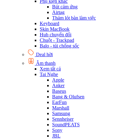
Phụ kiện khác
Bút cảm ứng
Airtag
Thảm lót bàn làm việc
Keyboard
Skin MacBook
Hub chuyển đổi
Chuột - Trackpad
Balo - túi chống sốc
Deal hời
Âm thanh
Xem tất cả
Tai Nghe
Apple
Anker
Baseus
Bang & Olufsen
EarFun
Marshall
Samsung
Sennheiser
SoundPEATS
Sony
JBL