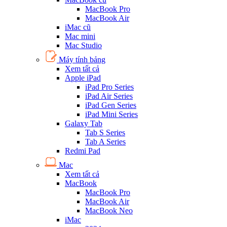
MacBook Pro
MacBook Air
iMac cũ
Mac mini
Mac Studio
Máy tính bảng
Xem tất cả
Apple iPad
iPad Pro Series
iPad Air Series
iPad Gen Series
iPad Mini Series
Galaxy Tab
Tab S Series
Tab A Series
Redmi Pad
Mac
Xem tất cả
MacBook
MacBook Pro
MacBook Air
MacBook Neo
iMac