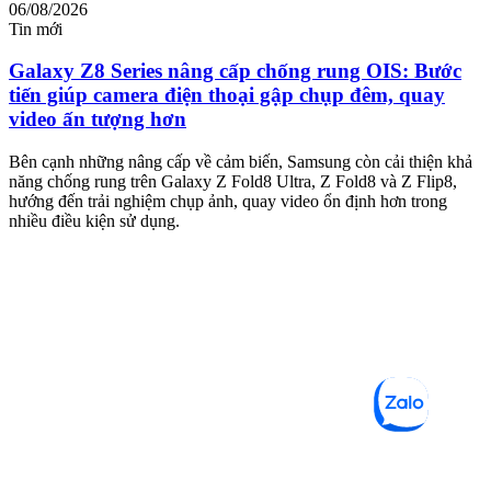
06/08/2026
0
Tin mới
T
Galaxy Z8 Series nâng cấp chống rung OIS: Bước
tiến giúp camera điện thoại gập chụp đêm, quay
video ấn tượng hơn
M
m
Bên cạnh những nâng cấp về cảm biến, Samsung còn cải thiện khả
n
năng chống rung trên Galaxy Z Fold8 Ultra, Z Fold8 và Z Flip8,
hướng đến trải nghiệm chụp ảnh, quay video ổn định hơn trong
nhiều điều kiện sử dụng.