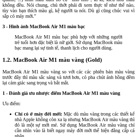
không đều. Nói chung, chủ thớt phải đi xem thực tế như thế nào,
tùy vào bạn thích màu gì, kệ người ta nói. Dù gì cũng chúc vui vì
sắp có máy mới.”
3 - Hình ảnh MacBook Air M1 màu bạc
MacBook Air M1 màu bạc phù hợp với những người
trẻ tuổi hơn đặc biệt là nữ giới. Sử dụng MacBook màu
bạc mang lại sự tinh tế, thanh lịch cho người dùng.
1.2. MacBook Air M1 màu vàng (Gold)
MacBook Air M1 màu vàng so với các các phiên bản màu vàng
trước đây thì màu sắc sáng và tươi hơn, có pha chút ánh hồng đêm
lại cảm giác sang trọng và bắt mắt.
1 - Đánh giá ưu nhược điểm MacBook Air M1 màu vàng
Ưu điểm:
Chỉ có ở máy đời mới:
Mặc dù màu vàng trong các thiết kế
nhà Apple không còn xa lạ nhưng MacBook Air màu vàng thì
đó là một sự mới mẻ. Sử dụng MacBook Air màu vàng chỉ
cần nhìn vào là biết ngay máy đời mới thể hiện đẳng cấp cá
nhân.