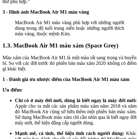
thứ phù hợp.”
3 - Hình ảnh MacBook Air M1 màu vàng
MacBook Air M1 màu vàng phù hợp với những người
dùng trong độ tuổi trung niên hoặc những người thích
màu vàng, thuộc mệnh Kim.
1.3. MacBook Air M1 màu xám (Space Grey)
Màu xám của MacBook Air M1 là một màu rất sang trọng và huyền
bí. So với các đời trước thì phiên bản màu xám 2020 không có điểm
gì khác biệt.
1 - Đánh giá ưu nhược điểm của MacBook Air M1 màu xám
Ưu điểm:
Chỉ có ở máy đời mới, dùng là biết ngay là máy đời mới:
Apple cho ra mắt các sản phẩm màu xám năm 2018 và năm
đó MacBook Air cũng sở hữu thêm một phiên bản màu xám.
Sử dụng MacBook màu xám chỉ cần nhìn qua là biết ngay đời
máy mới, thể hiện đẳng cấp người dùng.
Mạnh mẽ, cá tính, thể hiện tính cách người dùng:
Khác
với màu bạc dành cho tất cả các đối tượng thì MacBook màu