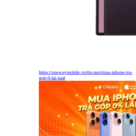
https://onewaymobile.vn/tin-moi/mua-iphone-tra-
gop-0-lai-suat