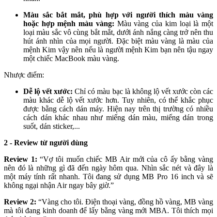
Màu sắc bắt mắt, phù hợp với người thích màu vàng
hoặc hợp mệnh màu vàng:
Màu vàng của kim loại là một
loại màu sắc vô cùng bắt mắt, dưới ánh nắng càng trở nên thu
hút ánh nhìn của mọi người. Đặc biệt màu vàng là màu của
mệnh Kim vậy nên nếu là người mệnh Kim bạn nên tậu ngay
một chiếc MacBook màu vàng.
Nhược điểm:
Dễ lộ vết xước:
Chỉ có màu bạc là không lộ vết xước còn các
màu khác dễ lộ vết xước hơn. Tuy nhiên, có thể khắc phục
được bằng cách dán máy. Hiện nay trên thị trường có nhiều
cách dán khác nhau như miếng dán màu, miếng dán trong
suốt, dán sticker,...
2 - Review từ người dùng
Review 1:
“Vợ tôi muốn chiếc MB Air mới của cô ấy bằng vàng
nên đó là những gì đã đến ngày hôm qua. Nhìn sắc nét và đây là
một máy tính rất nhanh. Tôi đang sử dụng MB Pro 16 inch và sẽ
không ngại nhận Air ngay bây giờ.”
Review 2:
“Vàng cho tôi. Điện thoại vàng, đồng hồ vàng, MB vàng
mà tôi đang kinh doanh để lấy bằng vàng mới MBA. Tôi thích mọi