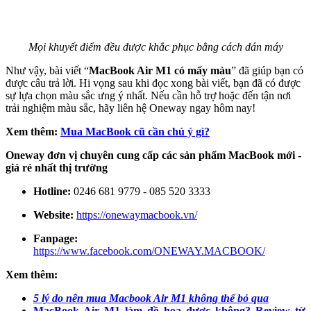
Mọi khuyết điểm đều được khắc phục bằng cách dán máy
Như vậy, bài viết “
MacBook Air M1 có mấy màu
” đã giúp bạn có
được câu trả lời. Hi vọng sau khi đọc xong bài viết, bạn đã có được
sự lựa chọn màu sắc ưng ý nhất. Nếu cần hỗ trợ hoặc đến tận nơi
trải nghiệm màu sắc, hãy liên hệ Oneway ngay hôm nay!
Xem thêm:
Mua MacBook cũ cần chú ý gì?
Oneway đơn vị chuyên cung cấp các sản phẩm MacBook mới -
giá rẻ nhất thị trường
Hotline:
0246 681 9779 - 085 520 3333
Website:
https://onewaymacbook.vn/
Fanpage:
https://www.facebook.com/ONEWAY.MACBOOK/
Xem thêm:
5 lý do nên mua Macbook Air M1 không thể bỏ qua
MacBook Air M1 làm đồ hoạ được không? Review từ