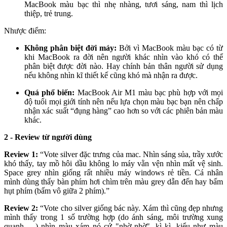
MacBook màu bạc thì nhẹ nhàng, tươi sáng, nam thì lịch
thiệp, trẻ trung.
Nhược điểm:
Không phân biệt đời máy:
Bởi vì MacBook màu bạc có từ
khi MacBook ra đời nên người khác nhìn vào khó có thể
phân biệt được đời nào. Hay chính bản thân người sử dụng
nếu không nhìn kĩ thiết kế cũng khó mà nhận ra được.
Quá phổ biến:
MacBook Air M1 màu bạc phù hợp với mọi
độ tuổi mọi giới tính nên nếu lựa chọn màu bạc bạn nên chấp
nhận xác suất “đụng hàng” cao hơn so với các phiên bản màu
khác.
2 - Review từ người dùng
Review 1:
“Vote silver đặc trưng của mac. Nhìn sáng sủa, trầy xước
khó thấy, tay mồ hôi dầu không lo máy vằn vện nhìn mất vệ sinh.
Space grey nhìn giống rất nhiều máy windows rẻ tiền. Cá nhân
mình dùng thấy bàn phím hơi chìm trên màu grey dẫn đến hay bấm
hụt phím (bấm vô giữa 2 phím).”
Review 2:
“Vote cho silver giống bác này. Xám thì cũng đẹp nhưng
mình thấy trong 1 số trường hợp (do ánh sáng, môi trường xung
quanh, ...) nhìn màu xám nó cứ "nhờ nhờ", kì kì, kiểu như màu