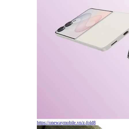
https://onewaymobile.vn/z-fold8