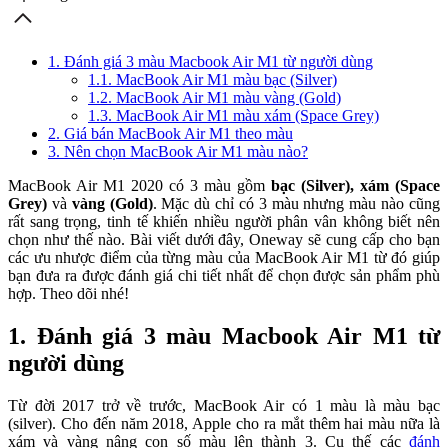
1. Đánh giá 3 màu Macbook Air M1 từ người dùng
1.1. MacBook Air M1 màu bạc (Silver)
1.2. MacBook Air M1 màu vàng (Gold)
1.3. MacBook Air M1 màu xám (Space Grey)
2. Giá bán MacBook Air M1 theo màu
3. Nên chọn MacBook Air M1 màu nào?
MacBook Air M1 2020 có 3 màu gồm
bạc (Silver), xám (Space
Grey)
và
vàng (Gold)
. Mặc dù chỉ có 3 màu nhưng màu nào cũng
rất sang trọng, tinh tế khiến nhiều người phân vân không biết nên
chọn như thế nào. Bài viết dưới đây, Oneway sẽ cung cấp cho bạn
các ưu nhược điểm của từng màu của MacBook Air M1 từ đó giúp
bạn đưa ra được đánh giá chi tiết nhất để chọn được sản phẩm phù
hợp. Theo dõi nhé!
1. Đánh giá 3 màu Macbook Air M1 từ
người dùng
Từ đời 2017 trở về trước, MacBook Air có 1 màu là màu bạc
(silver). Cho đến năm 2018, Apple cho ra mắt thêm hai màu nữa là
xám và vàng nâng con số màu lên thành 3. Cụ thế các
đánh