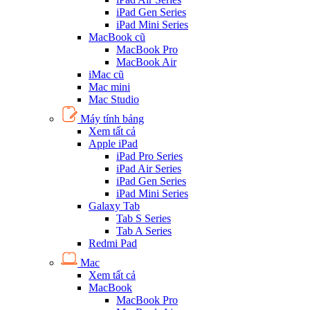
iPad Gen Series
iPad Mini Series
MacBook cũ
MacBook Pro
MacBook Air
iMac cũ
Mac mini
Mac Studio
Máy tính bảng
Xem tất cả
Apple iPad
iPad Pro Series
iPad Air Series
iPad Gen Series
iPad Mini Series
Galaxy Tab
Tab S Series
Tab A Series
Redmi Pad
Mac
Xem tất cả
MacBook
MacBook Pro