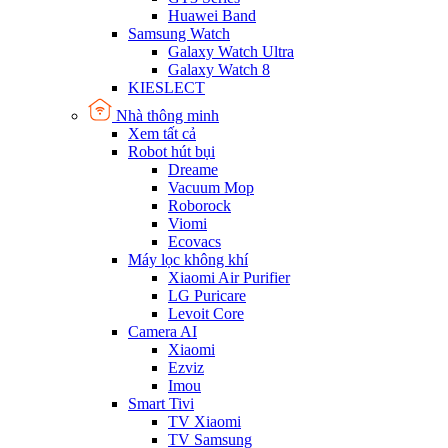
Huawei Band
Samsung Watch
Galaxy Watch Ultra
Galaxy Watch 8
KIESLECT
Nhà thông minh
Xem tất cả
Robot hút bụi
Dreame
Vacuum Mop
Roborock
Viomi
Ecovacs
Máy lọc không khí
Xiaomi Air Purifier
LG Puricare
Levoit Core
Camera AI
Xiaomi
Ezviz
Imou
Smart Tivi
TV Xiaomi
TV Samsung