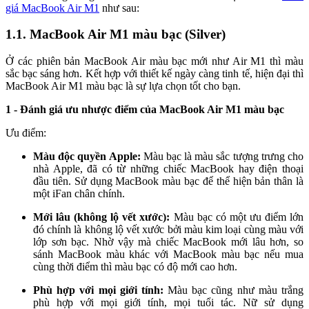
giá MacBook Air M1
như sau:
1.1. MacBook Air M1 màu bạc (Silver)
Ở các phiên bản MacBook Air màu bạc mới như Air M1 thì màu
sắc bạc sáng hơn. Kết hợp với thiết kế ngày càng tinh tế, hiện đại thì
MacBook Air M1 màu bạc là sự lựa chọn tốt cho bạn.
1 - Đánh giá ưu nhược điểm của MacBook Air M1 màu bạc
Ưu điểm:
Màu độc quyền Apple:
Màu bạc là màu sắc tượng trưng cho
nhà Apple, đã có từ những chiếc MacBook hay điện thoại
đầu tiên. Sử dụng MacBook màu bạc để thể hiện bản thân là
một iFan chân chính.
Mới lâu (không lộ vết xước):
Màu bạc có một ưu điểm lớn
đó chính là không lộ vết xước bởi màu kim loại cùng màu với
lớp sơn bạc. Nhờ vậy mà chiếc MacBook mới lâu hơn, so
sánh MacBook màu khác với MacBook màu bạc nếu mua
cùng thời điểm thì màu bạc có độ mới cao hơn.
Phù hợp với mọi giới tính:
Màu bạc cũng như màu trắng
phù hợp với mọi giới tính, mọi tuổi tác. Nữ sử dụng