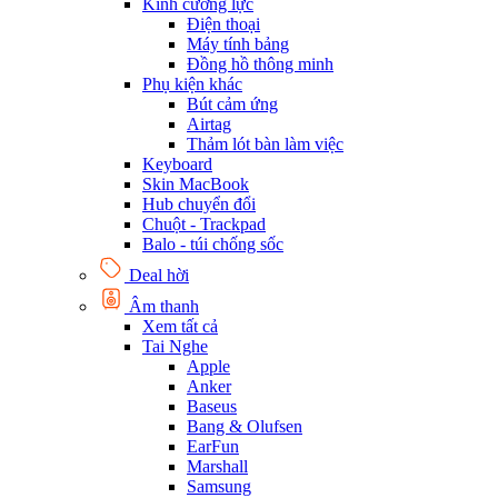
Kính cường lực
Điện thoại
Máy tính bảng
Đồng hồ thông minh
Phụ kiện khác
Bút cảm ứng
Airtag
Thảm lót bàn làm việc
Keyboard
Skin MacBook
Hub chuyển đổi
Chuột - Trackpad
Balo - túi chống sốc
Deal hời
Âm thanh
Xem tất cả
Tai Nghe
Apple
Anker
Baseus
Bang & Olufsen
EarFun
Marshall
Samsung