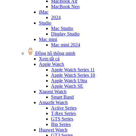
MacBook Air
MacBook Neo
iMac
2024
Studio
Mac Studio
Display Studio
Mac mini
Mac mini 2024
Đồng hồ thông minh
Xem tất cả
Apple Watch
Apple Watch Series 11
Apple Watch Series 10
Apple Watch Ultra
Apple Watch SE
Xiaomi Watch
Smart Band
Amazfit Watch
Active Series
T-Rex Series
GTS Series
Bip Series
Huawei Watch
GT3 Series