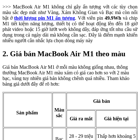
>>> MacBook Air M1 không chỉ gây ấn tượng với các tùy chọn
màu sắc đẹp mắt như Vàng, Xám Không Gian và Bạc mà còn nổi
bật ở
thời lượng pin M1 ấn tượng
. Với viên pin
49.9Wh
và chip
M1 tiết kiệm năng lượng, thiết bị có thể hoạt động lên đến 18 giờ
phát video hoặc 15 giờ lướt web không dây, đáp ứng tốt nhu cầu sử
dụng trong cả ngày dài mà không cần sạc. Đây là điểm mạnh khiến
nhiều người cân nhắc lựa chọn dòng máy này
2. Giá bán MacBook Air M1 theo màu
Giá bán MacBook Air M1 ở mỗi màu không giống nhau, thông
thường MacBook Air M1 màu xám có giá cao hơn so với 2 màu
bạc, vàng tuy nhiên giá bán không chênh quá nhiều. Tham khảo
bảng giá dưới đây để rõ hơn:
Giá bán
Màu
Sản phẩm
sắc
Giá ra mắt
Giá hiện tại
28 - 29 triệu
Thấp hơn khoảng 5
Bạc