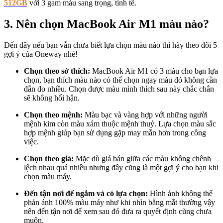
512GB
với 3 gam màu sang trọng, tinh tế.
3. Nên chọn MacBook Air M1 màu nào?
Đến đây nếu bạn vẫn chưa biết lựa chọn màu nào thì hãy theo dõi 5
gợi ý của Oneway nhé!
Chọn theo sở thích:
MacBook Air M1 có 3 màu cho bạn lựa
chọn, bạn thích màu nào có thể chọn ngay màu đó không cần
đắn đo nhiều. Chọn được màu mình thích sau này chắc chắn
sẽ không hối hận.
Chọn theo mệnh:
Màu bạc và vàng hợp với những người
mệnh kim còn màu xám thuộc mệnh thuỷ. Lựa chọn màu sắc
hợp mệnh giúp bạn sử dụng gặp may mắn hơn trong công
việc.
Chọn theo giá:
Mặc dù giá bán giữa các màu không chênh
lệch nhau quá nhiều nhưng đây cũng là một gợi ý cho bạn khi
chọn màu máy.
Đến tận nơi để ngắm và có lựa chọn:
Hình ảnh không thể
phản ánh 100% màu máy như khi nhìn bằng mắt thường vậy
nên đến tận nơi để xem sau đó đưa ra quyết định cũng chưa
muộn.