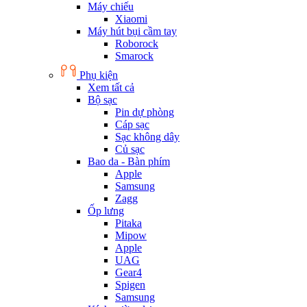
Máy chiếu
Xiaomi
Máy hút bụi cầm tay
Roborock
Smarock
Phụ kiện
Xem tất cả
Bộ sạc
Pin dự phòng
Cáp sạc
Sạc không dây
Củ sạc
Bao da - Bàn phím
Apple
Samsung
Zagg
Ốp lưng
Pitaka
Mipow
Apple
UAG
Gear4
Spigen
Samsung