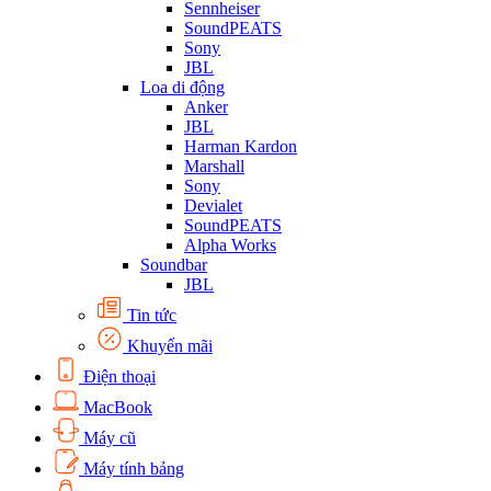
Sennheiser
SoundPEATS
Sony
JBL
Loa di động
Anker
JBL
Harman Kardon
Marshall
Sony
Devialet
SoundPEATS
Alpha Works
Soundbar
JBL
Tin tức
Khuyến mãi
Điện thoại
MacBook
Máy cũ
Máy tính bảng