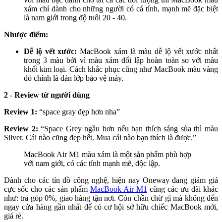
xám chỉ dành cho những người có cá tính, mạnh mẽ đặc biệt
là nam giới trong độ tuổi 20 - 40.
Nhược điểm:
Dễ lộ vết xước:
MacBook xám là màu dễ lộ vết xước nhất
trong 3 màu bởi vì màu xám đối lập hoàn toàn so với màu
khối kim loại. Cách khắc phục cũng như MacBook màu vàng
đó chính là dán lớp bảo vệ máy.
2 - Review từ người dùng
Review 1:
“space gray đẹp hơn nha”
Review 2:
“Space Grey ngầu hơn nếu bạn thích sáng sủa thì màu
Silver. Cái nào cũng đẹp hết. Mua cái nào bạn thích là được.”
MacBook Air M1 màu xám là một sản phẩm phù hợp
với nam giới, có các tính mạnh mẽ, độc lập.
Dành cho các tín đồ công nghệ, hiện nay Oneway đang giảm giá
cực sốc cho các sản phẩm
MacBook Air M1
cũng các ưu đãi khác
như: trả góp 0%, giao hàng tận nơi. Còn chần chừ gì mà không đến
ngay cửa hàng gần nhất để có cơ hội sở hữu chiếc MacBook mới,
giá rẻ.