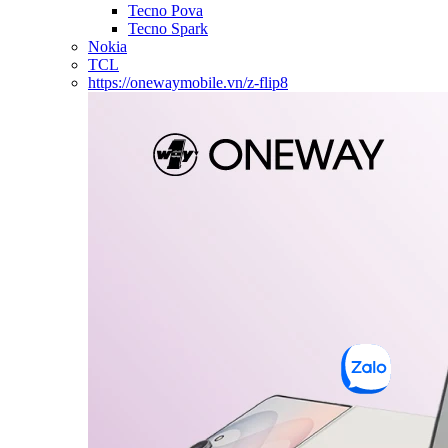
Tecno Pova
Tecno Spark
Nokia
TCL
https://onewaymobile.vn/z-flip8