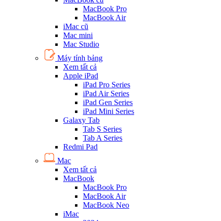
MacBook Pro
MacBook Air
iMac cũ
Mac mini
Mac Studio
Máy tính bảng
Xem tất cả
Apple iPad
iPad Pro Series
iPad Air Series
iPad Gen Series
iPad Mini Series
Galaxy Tab
Tab S Series
Tab A Series
Redmi Pad
Mac
Xem tất cả
MacBook
MacBook Pro
MacBook Air
MacBook Neo
iMac