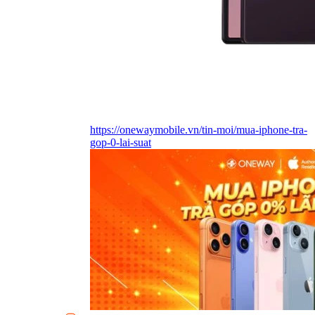
https://onewaymobile.vn/tin-moi/mua-iphone-tra-
gop-0-lai-suat