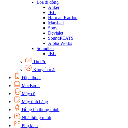
Loa di động
Anker
JBL
Harman Kardon
Marshall
Sony
Devialet
SoundPEATS
Alpha Works
Soundbar
JBL
Tin tức
Khuyến mãi
Điện thoại
MacBook
Máy cũ
Máy tính bảng
Đồng hồ thông minh
Nhà thông minh
Phụ kiện