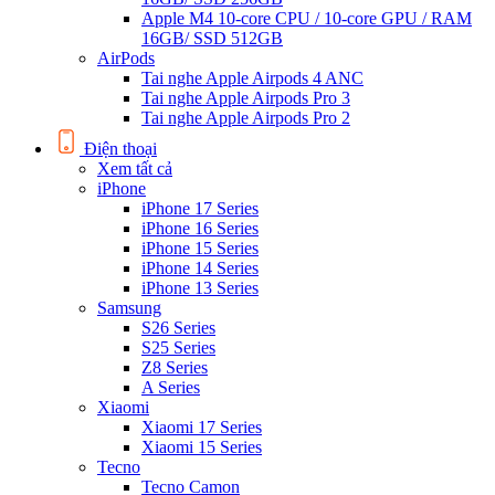
Apple M4 10-core CPU / 10-core GPU / RAM
16GB/ SSD 512GB
AirPods
Tai nghe Apple Airpods 4 ANC
Tai nghe Apple Airpods Pro 3
Tai nghe Apple Airpods Pro 2
Điện thoại
Xem tất cả
iPhone
iPhone 17 Series
iPhone 16 Series
iPhone 15 Series
iPhone 14 Series
iPhone 13 Series
Samsung
S26 Series
S25 Series
Z8 Series
A Series
Xiaomi
Xiaomi 17 Series
Xiaomi 15 Series
Tecno
Tecno Camon