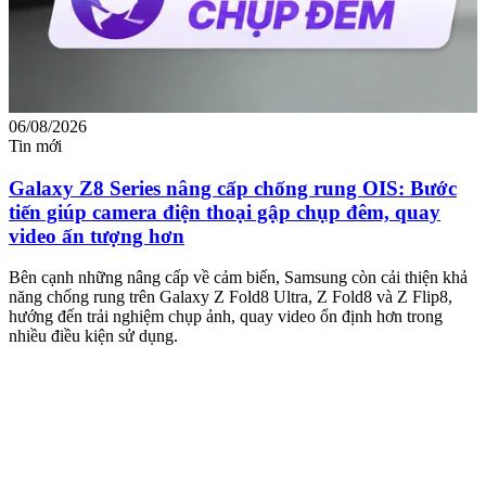
06/08/2026
0
Tin mới
T
Galaxy Z8 Series nâng cấp chống rung OIS: Bước
tiến giúp camera điện thoại gập chụp đêm, quay
video ấn tượng hơn
M
m
Bên cạnh những nâng cấp về cảm biến, Samsung còn cải thiện khả
n
năng chống rung trên Galaxy Z Fold8 Ultra, Z Fold8 và Z Flip8,
hướng đến trải nghiệm chụp ảnh, quay video ổn định hơn trong
nhiều điều kiện sử dụng.