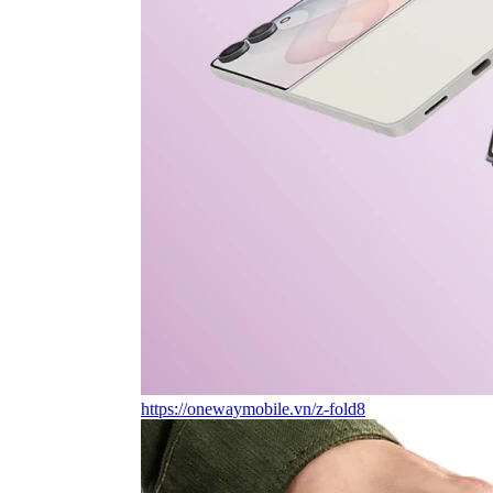
https://onewaymobile.vn/z-fold8