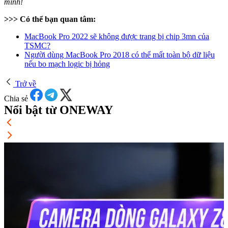
mình!
>>> Có thể bạn quan tâm:
MacBook Pro 2022 sẽ không được trang bị chip 3mn của
TSMC?
Người dùng MacBook Pro 2018 có thể mất toàn bộ dữ liệu
nếu bo mạch logic bị hỏng
Trở về
Chia sẻ
Nổi bật từ ONEWAY