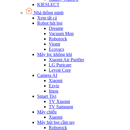
KIESLECT
Nhà thông minh
Xem tất cả
Robot hút bụi
Dreame
Vacuum Mop
Roborock
Viomi
Ecovacs
Máy lọc không khí
Xiaomi Air Purifier
LG Puricare
Levoit Core
Camera AI
Xiaomi
Ezviz
Imou
Smart Tivi
TV Xiaomi
TV Samsung
Máy chiếu
Xiaomi
Máy hút bụi cầm tay
Roborock