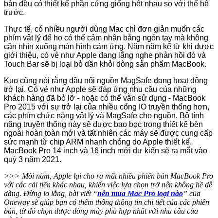
bản đều có thiết kế phần cứng giống hệt nhau so với thế hệ
trước.
Thực tế, có nhiều người dùng Mac chỉ đơn giản muốn các
phím vật lý để họ có thể cảm nhận bằng ngón tay mà không
cần nhìn xuống màn hình cảm ứng. Năm năm kể từ khi được
giới thiệu, có vẻ như Apple đang lắng nghe phản hồi đó và
Touch Bar sẽ bị loại bỏ dần khỏi dòng sản phẩm MacBook.
Kuo cũng nói rằng đầu nối nguồn MagSafe đang hoạt động
trở lại. Có vẻ như Apple sẽ đáp ứng nhu cầu của những
khách hàng đã bỏ lỡ - hoặc có thể vẫn sử dụng - MacBook
Pro 2015 với sự trở lại của nhiều cổng IO truyền thống hơn,
các phím chức năng vật lý và MagSafe cho nguồn. Bộ tính
năng truyền thống này sẽ được bao bọc trong thiết kế bên
ngoài hoàn toàn mới và tất nhiên các máy sẽ được cung cấp
sức mạnh từ chip ARM nhanh chóng do Apple thiết kế.
MacBook Pro 14 inch và 16 inch mới dự kiến ​​sẽ ra mắt vào
quý 3 năm 2021.
>>> Mỗi năm, Apple lại cho ra mắt nhiều phiên bản MacBook Pro
với các cải tiến khác nhau, khiến việc lựa chọn trở nên không hề dễ
dàng. Đừng lo lắng, bài viết “
nên mua Mac Pro loại nào
” của
Oneway sẽ giúp bạn có thêm thông thông tin chi tiết của các phiên
bản, từ đó chọn được dòng máy phù hợp nhất với nhu cầu của