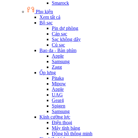
Smarock
Phụ kiện
Xem tất cả
Bộ sạc
Pin dự phòng
Cáp sạc
Sạc không dây
Củ sạc
Bao da - Bàn phím
Apple
Samsung
Zagg
Ốp lưng
Pitaka
Mipow
Apple
UAG
Gear4
Spigen
Samsung
Kính cường lực
Điện thoại
Máy tính bảng
Đồng hồ thông minh