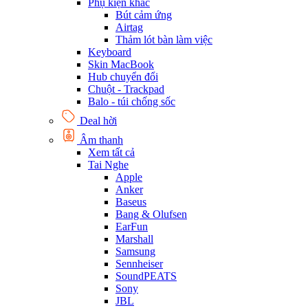
Phụ kiện khác
Bút cảm ứng
Airtag
Thảm lót bàn làm việc
Keyboard
Skin MacBook
Hub chuyển đổi
Chuột - Trackpad
Balo - túi chống sốc
Deal hời
Âm thanh
Xem tất cả
Tai Nghe
Apple
Anker
Baseus
Bang & Olufsen
EarFun
Marshall
Samsung
Sennheiser
SoundPEATS
Sony
JBL