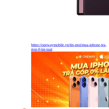
https://onewaymobile.vn/tin-moi/mua-iphone-tra-
gop-0-lai-suat