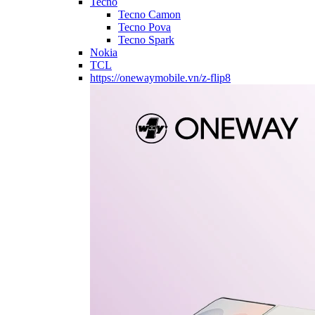
Tecno
Tecno Camon
Tecno Pova
Tecno Spark
Nokia
TCL
https://onewaymobile.vn/z-flip8