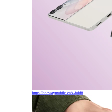
https://onewaymobile.vn/z-fold8