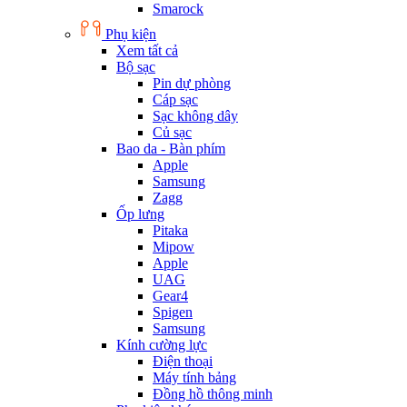
Smarock
Phụ kiện
Xem tất cả
Bộ sạc
Pin dự phòng
Cáp sạc
Sạc không dây
Củ sạc
Bao da - Bàn phím
Apple
Samsung
Zagg
Ốp lưng
Pitaka
Mipow
Apple
UAG
Gear4
Spigen
Samsung
Kính cường lực
Điện thoại
Máy tính bảng
Đồng hồ thông minh