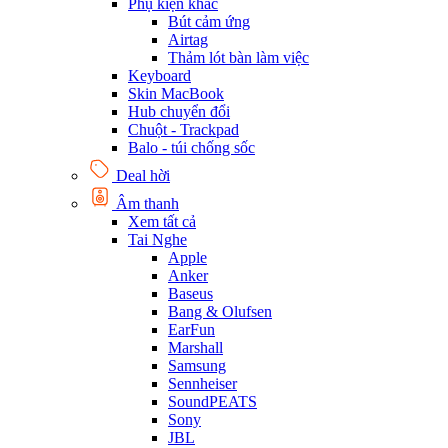
Phụ kiện khác
Bút cảm ứng
Airtag
Thảm lót bàn làm việc
Keyboard
Skin MacBook
Hub chuyển đổi
Chuột - Trackpad
Balo - túi chống sốc
Deal hời
Âm thanh
Xem tất cả
Tai Nghe
Apple
Anker
Baseus
Bang & Olufsen
EarFun
Marshall
Samsung
Sennheiser
SoundPEATS
Sony
JBL