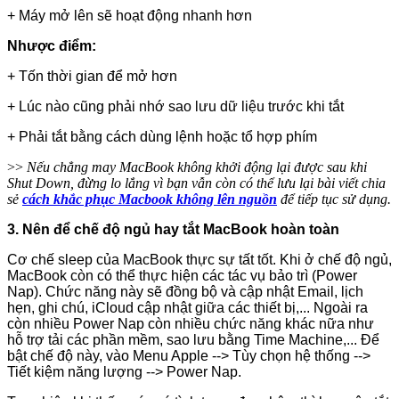
+ Máy mở lên sẽ hoạt động nhanh hơn
Nhược điểm:
+ Tốn thời gian để mở hơn
+ Lúc nào cũng phải nhớ sao lưu dữ liệu trước khi tắt
+ Phải tắt bằng cách dùng lệnh hoặc tổ hợp phím
>>
Nếu chẳng may MacBook không khởi động lại được sau khi
Shut Down, đừng lo lắng vì bạn vẫn còn có thể lưu lại bài viết chia
sẻ
cách khắc phục Macbook không lên nguồn
để tiếp tục sử dụng.
3. Nên để chế độ ngủ hay tắt MacBook hoàn toàn
Cơ chế sleep của MacBook thực sự tất tốt. Khi ở chế độ ngủ,
MacBook còn có thể thực hiện các tác vụ bảo trì (Power
Nap). Chức năng này sẽ đồng bộ và cập nhật Email, lịch
hẹn, ghi chú, iCloud cập nhật giữa các thiết bị,... Ngoài ra
còn nhiều Power Nap còn nhiều chức năng khác nữa như
hỗ trợ tải các phần mềm, sao lưu bằng Time Machine,... Để
bật chế độ này, vào Menu Apple --> Tùy chọn hệ thống -->
Tiết kiệm năng lượng --> Power Nap.