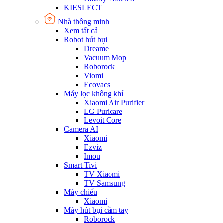
KIESLECT
Nhà thông minh
Xem tất cả
Robot hút bụi
Dreame
Vacuum Mop
Roborock
Viomi
Ecovacs
Máy lọc không khí
Xiaomi Air Purifier
LG Puricare
Levoit Core
Camera AI
Xiaomi
Ezviz
Imou
Smart Tivi
TV Xiaomi
TV Samsung
Máy chiếu
Xiaomi
Máy hút bụi cầm tay
Roborock