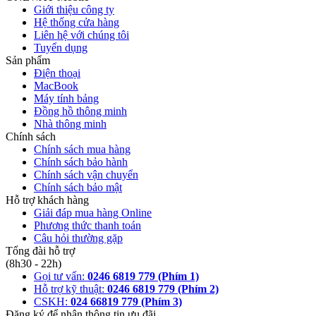
Giới thiệu công ty
Hệ thống cửa hàng
Liên hệ với chúng tôi
Tuyển dụng
Sản phẩm
Điện thoại
MacBook
Máy tính bảng
Đồng hồ thông minh
Nhà thông minh
Chính sách
Chính sách mua hàng
Chính sách bảo hành
Chính sách vận chuyển
Chính sách bảo mật
Hỗ trợ khách hàng
Giải đáp mua hàng Online
Phương thức thanh toán
Câu hỏi thường gặp
Tổng đài hỗ trợ
(8h30 - 22h)
Gọi tư vấn:
0246 6819 779 (Phím 1)
Hỗ trợ kỹ thuật:
0246 6819 779 (Phím 2)
CSKH:
024 66819 779 (Phím 3)
Đăng ký để nhận thông tin ưu đãi