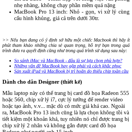
nhẹ nhàng, không chạy phần mềm quá nặng
MacBook Pro 13 inch: Nhỏ - gọn, vi xử lý cùng
cấu hình khủng, giá cả trên dưới 30tr.
>> Nếu bạn đang có ý định sở hữu một chiếc Macbook thì hãy ít
phút tham khảo những chia sẻ quan trọng, hỗ trợ bạn trong quá
trình đưa ra quyết định cũng như trong quá trình sử dụng sau này:
So sánh iMac và MacBook - đâu là sự lựa chọn phù hợp?
Những vấn đề MacBook hay gặp phải và cách khắc phục
Sản xuất iPad và MacBook bị trì hoãn do thiếu chip toàn cầu
Dành cho dân Designer (thiết kế)
Mẫu laptop này có thể trang bị card đồ họa Radeon 555
hoặc 560, chip xử lý i7, cực lý tưởng để render video
hoặc tạo ảnh, v.v... mặc dù có mức giá khá cao. Ngoài
ra, MacBook Pro 13 inch cũng là lựa chọn không tồi và
tiết kiệm một khoản khá, tuy nhiên nó chỉ được trang bị
chip xử lý 2 nhân và không gắn được card đồ họa
Radeon như người anh 15 inch.