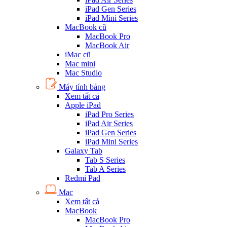
iPad Gen Series
iPad Mini Series
MacBook cũ
MacBook Pro
MacBook Air
iMac cũ
Mac mini
Mac Studio
Máy tính bảng
Xem tất cả
Apple iPad
iPad Pro Series
iPad Air Series
iPad Gen Series
iPad Mini Series
Galaxy Tab
Tab S Series
Tab A Series
Redmi Pad
Mac
Xem tất cả
MacBook
MacBook Pro