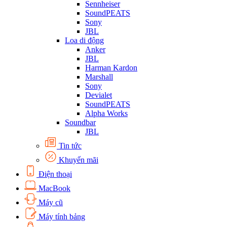
Sennheiser
SoundPEATS
Sony
JBL
Loa di động
Anker
JBL
Harman Kardon
Marshall
Sony
Devialet
SoundPEATS
Alpha Works
Soundbar
JBL
Tin tức
Khuyến mãi
Điện thoại
MacBook
Máy cũ
Máy tính bảng