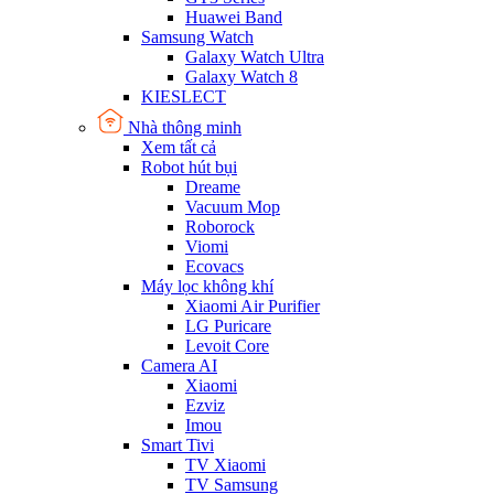
Huawei Band
Samsung Watch
Galaxy Watch Ultra
Galaxy Watch 8
KIESLECT
Nhà thông minh
Xem tất cả
Robot hút bụi
Dreame
Vacuum Mop
Roborock
Viomi
Ecovacs
Máy lọc không khí
Xiaomi Air Purifier
LG Puricare
Levoit Core
Camera AI
Xiaomi
Ezviz
Imou
Smart Tivi
TV Xiaomi
TV Samsung