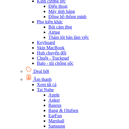
Kính cường lực
Điện thoại
Máy tính bảng
Đồng hồ thông minh
Phụ kiện khác
Bút cảm ứng
Airtag
Thảm lót bàn làm việc
Keyboard
Skin MacBook
Hub chuyển đổi
Chuột - Trackpad
Balo - túi chống sốc
Deal hời
Âm thanh
Xem tất cả
Tai Nghe
Apple
Anker
Baseus
Bang & Olufsen
EarFun
Marshall
Samsung