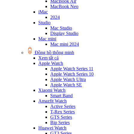
MacBook Air
MacBook Neo
iMac
2024
Studio
Mac Studio
Display Studio
Mac mini
Mac mini 2024
Đồng hồ thông minh
Xem tất cả
Apple Watch
Apple Watch Series 11
Apple Watch Series 10
Apple Watch Ultra
Apple Watch SE
Xiaomi Watch
Smart Band
Amazfit Watch
Active Series
T-Rex Series
GTS Series
Bip Series
Huawei Watch
GT3 Series