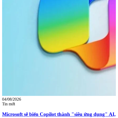
04/08/2026
3
Tin mới
T
Microsoft sẽ biến Copilot thành "siêu ứng dụng" AI,