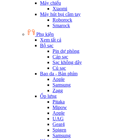
Máy chiếu
Xiaomi
Máy hút bụi cầm tay
Roborock
Smarock
Phụ kiện
Xem tất cả
Bộ sạc
Pin dự phòng
Cáp sạc
Sạc không dây
Củ sạc
Bao da - Bàn phím
Apple
Samsung
Zagg
Ốp lưng
Pitaka
Mipow
Apple
UAG
Gear4
Spigen
Samsung