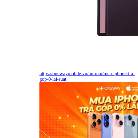
https://onewaymobile.vn/tin-moi/mua-iphone-tra-
gop-0-lai-suat