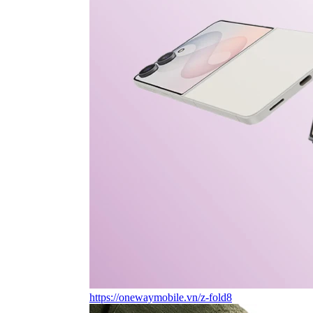
https://onewaymobile.vn/z-fold8