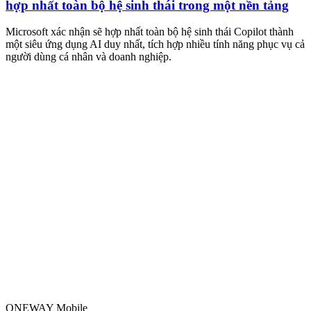
hợp nhất toàn bộ hệ sinh thái trong một nền tảng
Microsoft xác nhận sẽ hợp nhất toàn bộ hệ sinh thái Copilot thành
G
một siêu ứng dụng AI duy nhất, tích hợp nhiều tính năng phục vụ cả
t
người dùng cá nhân và doanh nghiệp.
t
ONEWAY Mobile