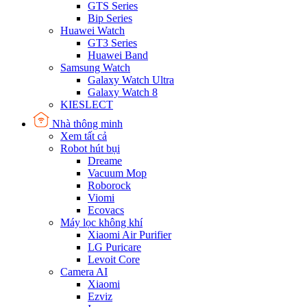
GTS Series
Bip Series
Huawei Watch
GT3 Series
Huawei Band
Samsung Watch
Galaxy Watch Ultra
Galaxy Watch 8
KIESLECT
Nhà thông minh
Xem tất cả
Robot hút bụi
Dreame
Vacuum Mop
Roborock
Viomi
Ecovacs
Máy lọc không khí
Xiaomi Air Purifier
LG Puricare
Levoit Core
Camera AI
Xiaomi
Ezviz