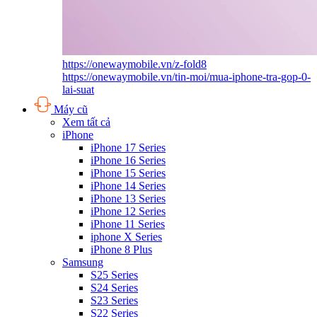
https://onewaymobile.vn/z-fold8
https://onewaymobile.vn/tin-moi/mua-iphone-tra-gop-0-
lai-suat
Máy cũ
Xem tất cả
iPhone
iPhone 17 Series
iPhone 16 Series
iPhone 15 Series
iPhone 14 Series
iPhone 13 Series
iPhone 12 Series
iPhone 11 Series
iphone X Series
iPhone 8 Plus
Samsung
S25 Series
S24 Series
S23 Series
S22 Series