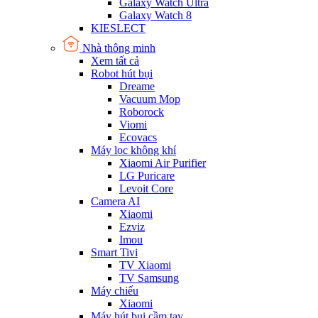
Galaxy Watch Ultra
Galaxy Watch 8
KIESLECT
Nhà thông minh
Xem tất cả
Robot hút bụi
Dreame
Vacuum Mop
Roborock
Viomi
Ecovacs
Máy lọc không khí
Xiaomi Air Purifier
LG Puricare
Levoit Core
Camera AI
Xiaomi
Ezviz
Imou
Smart Tivi
TV Xiaomi
TV Samsung
Máy chiếu
Xiaomi
Máy hút bụi cầm tay