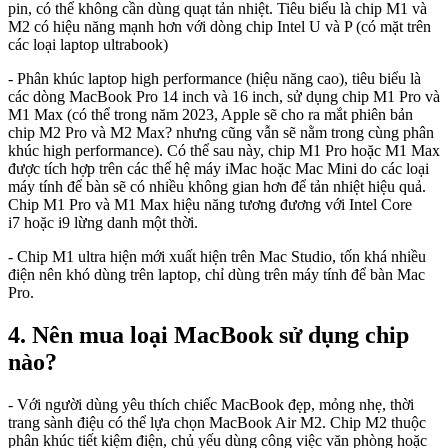
pin, có thể không cần dùng quạt tản nhiệt. Tiêu biểu là chip M1 và
M2 có hiệu năng mạnh hơn với dòng chip Intel U và P (có mặt trên
các loại laptop ultrabook)
- Phân khúc laptop high performance (hiệu năng cao), tiêu biểu là
các dòng MacBook Pro 14 inch và 16 inch, sử dụng chip M1 Pro và
M1 Max (có thể trong năm 2023, Apple sẽ cho ra mắt phiên bản
chip M2 Pro và M2 Max? nhưng cũng vẫn sẽ nằm trong cùng phân
khúc high performance). Có thể sau này, chip M1 Pro hoặc M1 Max
được tích hợp trên các thế hệ máy iMac hoặc Mac Mini do các loại
máy tính để bàn sẽ có nhiều không gian hơn để tản nhiệt hiệu quả.
Chip M1 Pro và M1 Max hiệu năng tương đương với Intel Core
i7 hoặc i9 lừng danh một thời.
- Chip M1 ultra hiện mới xuất hiện trên Mac Studio, tốn khá nhiều
điện nên khó dùng trên laptop, chỉ dùng trên máy tính để bàn Mac
Pro.
4. Nên mua loại MacBook sử dụng chip
nào?
- Với người dùng yêu thích chiếc MacBook đẹp, mỏng nhẹ, thời
trang sành điệu có thể lựa chọn MacBook Air M2. Chip M2 thuộc
phân khúc tiết kiệm điện, chủ yếu dùng công việc văn phòng hoặc