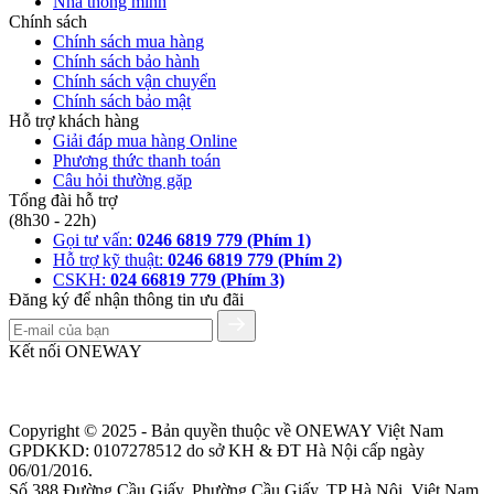
Nhà thông minh
Chính sách
Chính sách mua hàng
Chính sách bảo hành
Chính sách vận chuyển
Chính sách bảo mật
Hỗ trợ khách hàng
Giải đáp mua hàng Online
Phương thức thanh toán
Câu hỏi thường gặp
Tổng đài hỗ trợ
(8h30 - 22h)
Gọi tư vấn:
0246 6819 779 (Phím 1)
Hỗ trợ kỹ thuật:
0246 6819 779 (Phím 2)
CSKH:
024 66819 779 (Phím 3)
Đăng ký để nhận thông tin ưu đãi
Kết nối ONEWAY
Copyright © 2025 - Bản quyền thuộc về ONEWAY Việt Nam
GPDKKD: 0107278512 do sở KH & ĐT Hà Nội cấp ngày
06/01/2016.
Số 388 Đường Cầu Giấy, Phường Cầu Giấy, TP Hà Nội, Việt Nam