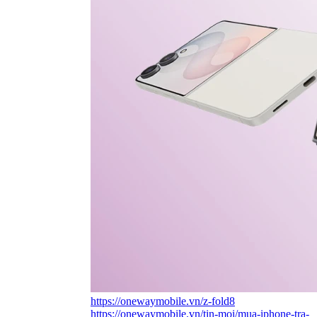
https://onewaymobile.vn/z-fold8
https://onewaymobile.vn/tin-moi/mua-iphone-tra-