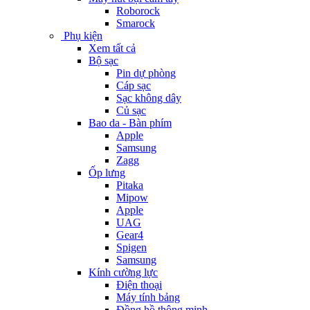
Roborock
Smarock
Phụ kiện
Xem tất cả
Bộ sạc
Pin dự phòng
Cáp sạc
Sạc không dây
Củ sạc
Bao da - Bàn phím
Apple
Samsung
Zagg
Ốp lưng
Pitaka
Mipow
Apple
UAG
Gear4
Spigen
Samsung
Kính cường lực
Điện thoại
Máy tính bảng
Đồng hồ thông minh