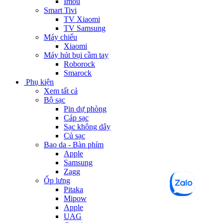
Imou
Smart Tivi
TV Xiaomi
TV Samsung
Máy chiếu
Xiaomi
Máy hút bụi cầm tay
Roborock
Smarock
Phụ kiện
Xem tất cả
Bộ sạc
Pin dự phòng
Cáp sạc
Sạc không dây
Củ sạc
Bao da - Bàn phím
Apple
Samsung
Zagg
Ốp lưng
Pitaka
Mipow
Apple
UAG