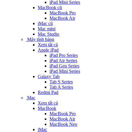
iPad Mini Series
MacBook cũ
MacBook Pro
MacBook Air
iMac cũ
Mac mini
Mac Studio
Máy tính bảng
Xem tất cả
Apple iPad
iPad Pro Series
iPad Air Series
iPad Gen Series
iPad Mini Series
Galaxy Tab
Tab S Series
Tab A Series
Redmi Pad
Mac
Xem tất cả
MacBook
MacBook Pro
MacBook Air
MacBook Neo
iMac