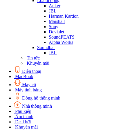
Loa di động
Anker
JBL
Harman Kardon
Marshall
Sony
Devialet
SoundPEATS
Alpha Works
Soundbar
JBL
Tin tức
Khuyến mãi
Điện thoại
MacBook
Máy cũ
Máy tính bảng
Đồng hồ thông minh
Nhà thông minh
Phụ kiện
Âm thanh
Deal hời
Khuyến mãi