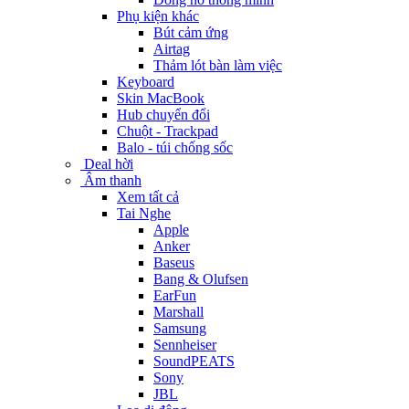
Phụ kiện khác
Bút cảm ứng
Airtag
Thảm lót bàn làm việc
Keyboard
Skin MacBook
Hub chuyển đổi
Chuột - Trackpad
Balo - túi chống sốc
Deal hời
Âm thanh
Xem tất cả
Tai Nghe
Apple
Anker
Baseus
Bang & Olufsen
EarFun
Marshall
Samsung
Sennheiser
SoundPEATS
Sony
JBL