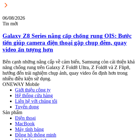
06/08/2026
0
Tin mới
T
Galaxy Z8 Series nâng cấp chống rung OIS: Bước
tiến giúp camera điện thoại gập chụp đêm, quay
video ấn tượng hơn
M
m
Bên cạnh những nâng cấp về cảm biến, Samsung còn cải thiện khả
n
năng chống rung trên Galaxy Z Fold8 Ultra, Z Fold8 và Z Flip8,
hướng đến trải nghiệm chụp ảnh, quay video ổn định hơn trong
nhiều điều kiện sử dụng.
ONEWAY Mobile
Giới thiệu công ty
Hệ thống cửa hàng
Liên hệ với chúng tôi
Tuyển dụng
Sản phẩm
Điện thoại
MacBook
Máy tính bảng
Đồng hồ thông minh