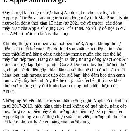
Đây là một khái niệm được hãng Apple đặt ra cho các loại chip
Apple phát triển và sử dụng trên các dòng máy tính MacBook. Nhìn
ngược lại dòng thời gian 15 năm (từ 2021 trở về trước), các dòng
máy Mac của Apple sử dụng CPU của Intel, bộ xử lý đồ họa GPU
của AMD (trước đó là Nividia làm).
Khi phụ thuộc quá nhiều vào một bên thứ 3, Apple không thể tự
kiểm soát thiết kế của CPU do Intel sản xuất, can thiệp chỉnh sửa
theo thiết kế mà hãng công nghệ này mong muốn cho các thế hệ
máy tính tiếp theo. Hãng đã nhận ra rằng những dòng MacBook Air
đời đầu được lắp đặt chip Intel Core 2 Duo nếu tùy biến từ bên thứ
3, chi phí sẽ đội lên gấp nhiều lần so với thế hệ chip được sản xuất
hàng loạt, ảnh hưởng trực tiếp đến giá bán, khó đảm bảo tính cạnh
tranh. Việc tùy biến những thế hệ chip mới của bên thứ 3 sẽ khó
khớp với những thay đổi kinh doanh mang tính chiến lược của
Apple.
Những người yêu thích các sản phẩm công nghệ Apple có thể nhận
ra từ 2017-2019, hiệu năng chip Intel không có quá nhiều nâng cấp
theo từng năm. Điều này ảnh hưởng tới chiến lược sản phẩm của
Apple tập trung vào cải thiện hiệu suất làm việc, hướng tới nhu cầu
tiết kiệm pin, xử lý tác vụ nặng của người dùng.