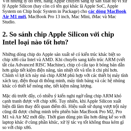
Với những lý do trên, hãng Apple chuyển sang tự sản xuất bộ vi xử
lý Apple Silicon (hay còn có tên gọi khác là Apple SoC, Apple
System on Chip hoặc System in Package) cho
các dòng MacBook
Air M1 mới
, MacBook Pro 13 inch, Mac Mini, iMac và Mac
Studio.
2. So sánh chip Apple Silicon với chip
Intel loại nào tốt hơn?
Những dòng chip do Apple sản xuất sẽ có kiến trúc khác biệt so
chip x86 của Intel và AMD. Khi chuyển sang kiến trúc ARM (viết
tắt của Advanced RISC Machine), chip có cấu tạo ít bóng bán dẫn
hơn giúp tiết kiệm điện năng, tản nhiệt tốt và tốn ít chi phí hơn.
Chính vì lợi ích này mà chip ARM phù hợp với các thiết bị máy tính
xách tay, điện thoại di thông minh, máy tính bảng và các hệ nhúng
khác có thiết kế mỏng nhẹ, tiết kiệm năng lượng.
Mặc dù trước đây, có nhiều ý kiến nghi ngờ rằng chip ARM khó
cạnh tranh được với chip x86. Tuy nhiên, khi Apple Silicon xuất
hiện đã làm thay đổi quan điểm đó. Hiệu suất sử dụng vượt trội này
cũng đã được chứng minh trên phiên bản MacBook Pro M2, Pro
M1 và Air M2 mới đây. Thời gian dùng pin lâu hơn đáng kể so với
laptop khác ở cùng phân khúc, xử lý tác vụ tốt không thua kém gì
so với chip x86.