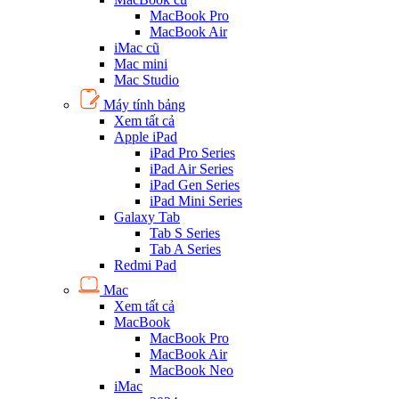
MacBook Pro
MacBook Air
iMac cũ
Mac mini
Mac Studio
Máy tính bảng
Xem tất cả
Apple iPad
iPad Pro Series
iPad Air Series
iPad Gen Series
iPad Mini Series
Galaxy Tab
Tab S Series
Tab A Series
Redmi Pad
Mac
Xem tất cả
MacBook
MacBook Pro
MacBook Air
MacBook Neo
iMac