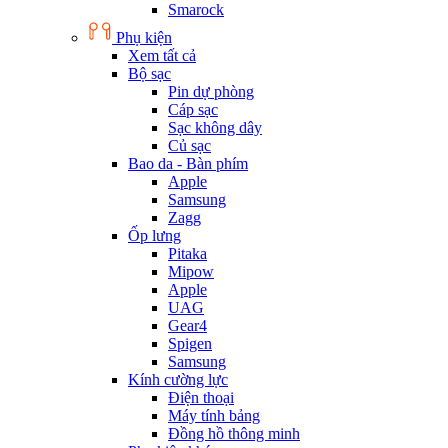
Smarock
Phụ kiện
Xem tất cả
Bộ sạc
Pin dự phòng
Cáp sạc
Sạc không dây
Củ sạc
Bao da - Bàn phím
Apple
Samsung
Zagg
Ốp lưng
Pitaka
Mipow
Apple
UAG
Gear4
Spigen
Samsung
Kính cường lực
Điện thoại
Máy tính bảng
Đồng hồ thông minh