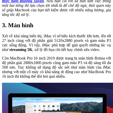
thực hiện thường xuyên
. Nếu bạn chỉ rời xa bàn làm việc trong
một hai tiếng thì lựa chọn tốt nhất là để chế độ ngủ, thói quen này
sẽ giúp Macbook của bạn tiết kiệm được rất nhiều năng lượng, gia
tăng tốc độ xử lý.
3. Màn hình
Xét về khả năng hiển thị, iMac vì sở hữu kích thước lớn hơn, lên tới
27 inch cùng với độ phân giải 5120x2880 pixels và gam màu P3
cực sống động. Vì vậy, iMac phù hợp để giải quyết những tác vụ
như
streaming 5K
, xử lý đồ họa chi tiết hay chỉnh sửa video.
Còn MacBook Pro 16 inch 2019 được trang bị màn hình Retina với
độ phân giải 2880x1800 pixels cùng gam màu P3 và độ sáng tối đa
500 nits. Tuy không sử dụng độ sắc nét như màn hình của iMac
nhưng với một cỗ máy có khả năng di động cao như MacBook Pro
16 inch thì không thể đòi hỏi quá nhiều.