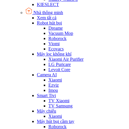
KIESLECT
Nhà thông minh
Xem tất cả
Robot hút bụi
Dreame
Vacuum Mop
Roborock
Viomi
Ecovacs
Máy lọc không khí
Xiaomi Air Purifier
LG Puricare
Levoit Core
Camera AI
Xiaomi
Ezviz
Imou
Smart Tivi
TV Xiaomi
TV Samsung
Máy chiếu
Xiaomi
Máy hút bụi cầm tay
Roborock