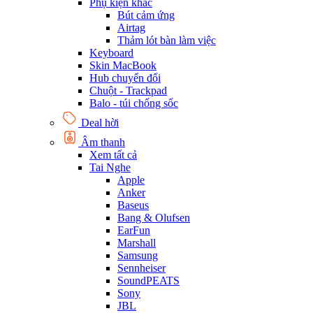
Phụ kiện khác
Bút cảm ứng
Airtag
Thảm lót bàn làm việc
Keyboard
Skin MacBook
Hub chuyển đổi
Chuột - Trackpad
Balo - túi chống sốc
Deal hời
Âm thanh
Xem tất cả
Tai Nghe
Apple
Anker
Baseus
Bang & Olufsen
EarFun
Marshall
Samsung
Sennheiser
SoundPEATS
Sony
JBL