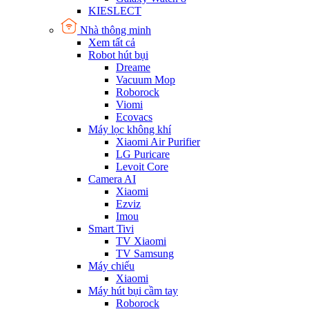
KIESLECT
Nhà thông minh
Xem tất cả
Robot hút bụi
Dreame
Vacuum Mop
Roborock
Viomi
Ecovacs
Máy lọc không khí
Xiaomi Air Purifier
LG Puricare
Levoit Core
Camera AI
Xiaomi
Ezviz
Imou
Smart Tivi
TV Xiaomi
TV Samsung
Máy chiếu
Xiaomi
Máy hút bụi cầm tay
Roborock