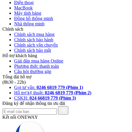
Điện thoại
MacBook
Máy tính bảng
Đồng hồ thông minh
Nhà thông minh
Chính sách
Chính sách mua hàng
Chính sách bảo hành
Chính sách vận chuyển
Chính sách bảo mật
Hỗ trợ khách hàng
Giải đáp mua hàng Online
Phương thức thanh toán
Câu hỏi thường gặp
Tổng đài hỗ trợ
(8h30 - 22h)
Gọi tư vấn:
0246 6819 779 (Phím 1)
Hỗ trợ kỹ thuật:
0246 6819 779 (Phím 2)
CSKH:
024 66819 779 (Phím 3)
Đăng ký để nhận thông tin ưu đãi
Kết nối ONEWAY