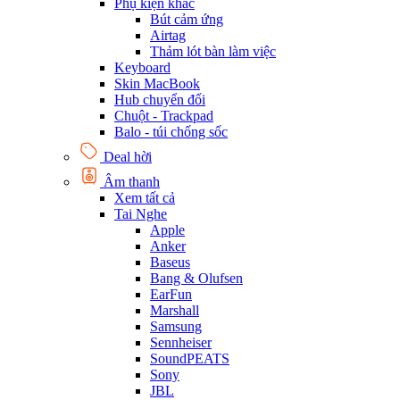
Phụ kiện khác
Bút cảm ứng
Airtag
Thảm lót bàn làm việc
Keyboard
Skin MacBook
Hub chuyển đổi
Chuột - Trackpad
Balo - túi chống sốc
Deal hời
Âm thanh
Xem tất cả
Tai Nghe
Apple
Anker
Baseus
Bang & Olufsen
EarFun
Marshall
Samsung
Sennheiser
SoundPEATS
Sony
JBL