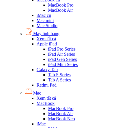
MacBook Pro
MacBook Air
iMac cũ
Mac mini
Mac Studio
Máy tính bảng
Xem tất cả
Apple iPad
iPad Pro Series
iPad Air Series
iPad Gen Series
iPad Mini Series
Galaxy Tab
Tab S Series
Tab A Series
Redmi Pad
Mac
Xem tất cả
MacBook
MacBook Pro
MacBook Air
MacBook Neo
iMac