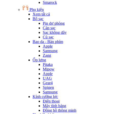
Smarock
Phụ kiện
Xem tất cả
Bộ sạc
Pin dự phòng
Cáp sạc
Sạc không dây
Củ sạc
Bao da - Bàn phím
Apple
Samsung
Zagg
Ốp lưng
Pitaka
Mipow
Apple
UAG
Gear4
Spigen
Samsung
Kính cường lực
Điện thoại
Máy tính bảng
Đồng hồ thông minh