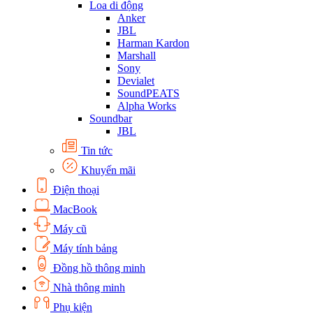
Loa di động
Anker
JBL
Harman Kardon
Marshall
Sony
Devialet
SoundPEATS
Alpha Works
Soundbar
JBL
Tin tức
Khuyến mãi
Điện thoại
MacBook
Máy cũ
Máy tính bảng
Đồng hồ thông minh
Nhà thông minh
Phụ kiện