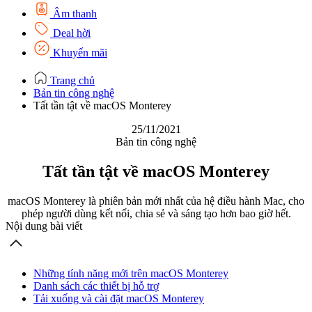
Âm thanh
Deal hời
Khuyến mãi
Trang chủ
Bản tin công nghệ
Tất tần tật về macOS Monterey
25/11/2021
Bản tin công nghệ
Tất tần tật về macOS Monterey
macOS Monterey là phiên bản mới nhất của hệ điều hành Mac, cho
phép người dùng kết nối, chia sẻ và sáng tạo hơn bao giờ hết.
Nội dung bài viết
Những tính năng mới trên macOS Monterey
Danh sách các thiết bị hỗ trợ
Tải xuống và cài đặt macOS Monterey