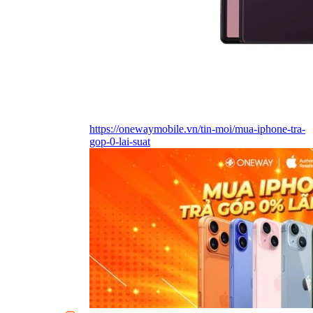
https://onewaymobile.vn/tin-moi/mua-iphone-tra-
gop-0-lai-suat