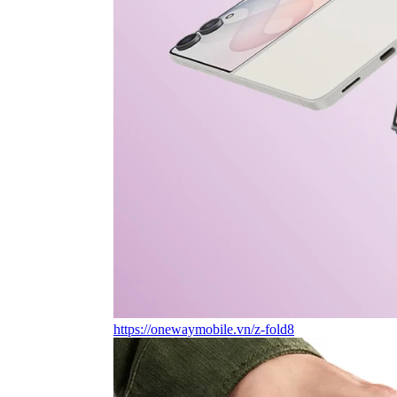
https://onewaymobile.vn/z-fold8