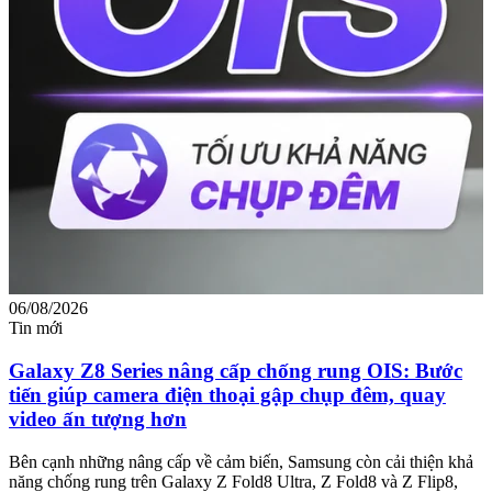
06/08/2026
0
Tin mới
T
Galaxy Z8 Series nâng cấp chống rung OIS: Bước
tiến giúp camera điện thoại gập chụp đêm, quay
video ấn tượng hơn
M
m
Bên cạnh những nâng cấp về cảm biến, Samsung còn cải thiện khả
n
năng chống rung trên Galaxy Z Fold8 Ultra, Z Fold8 và Z Flip8,