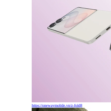
https://onewaymobile.vn/z-fold8