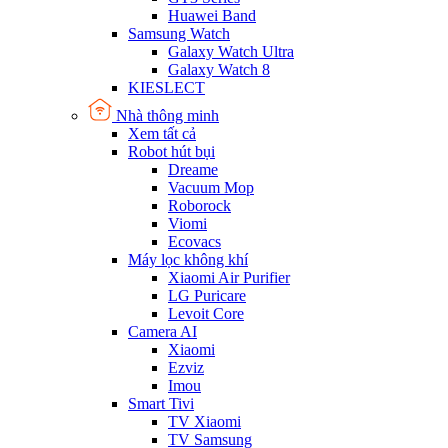
Huawei Band
Samsung Watch
Galaxy Watch Ultra
Galaxy Watch 8
KIESLECT
Nhà thông minh
Xem tất cả
Robot hút bụi
Dreame
Vacuum Mop
Roborock
Viomi
Ecovacs
Máy lọc không khí
Xiaomi Air Purifier
LG Puricare
Levoit Core
Camera AI
Xiaomi
Ezviz
Imou
Smart Tivi
TV Xiaomi
TV Samsung