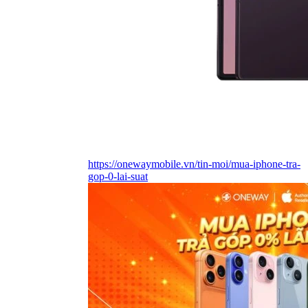
https://onewaymobile.vn/tin-moi/mua-iphone-tra-
gop-0-lai-suat