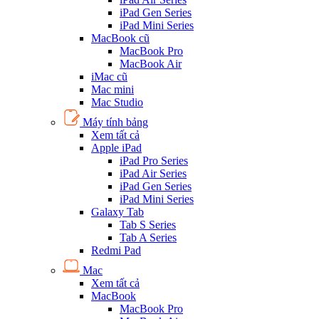
iPad Gen Series
iPad Mini Series
MacBook cũ
MacBook Pro
MacBook Air
iMac cũ
Mac mini
Mac Studio
Máy tính bảng
Xem tất cả
Apple iPad
iPad Pro Series
iPad Air Series
iPad Gen Series
iPad Mini Series
Galaxy Tab
Tab S Series
Tab A Series
Redmi Pad
Mac
Xem tất cả
MacBook
MacBook Pro