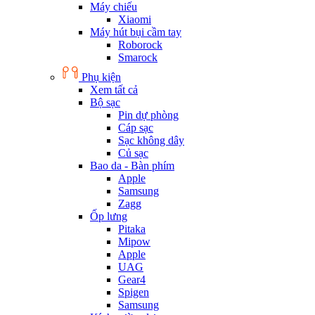
Máy chiếu
Xiaomi
Máy hút bụi cầm tay
Roborock
Smarock
Phụ kiện
Xem tất cả
Bộ sạc
Pin dự phòng
Cáp sạc
Sạc không dây
Củ sạc
Bao da - Bàn phím
Apple
Samsung
Zagg
Ốp lưng
Pitaka
Mipow
Apple
UAG
Gear4
Spigen
Samsung