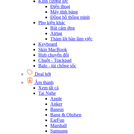
Kính cường lực
Điện thoại
Máy tính bảng
Đồng hồ thông minh
Phụ kiện khác
Bút cảm ứng
Airtag
Thảm lót bàn làm việc
Keyboard
Skin MacBook
Hub chuyển đổi
Chuột - Trackpad
Balo - túi chống sốc
Deal hời
Âm thanh
Xem tất cả
Tai Nghe
Apple
Anker
Baseus
Bang & Olufsen
EarFun
Marshall
Samsung