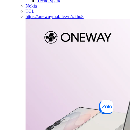
Tecno Spark
Nokia
TCL
https://onewaymobile.vn/z-flip8