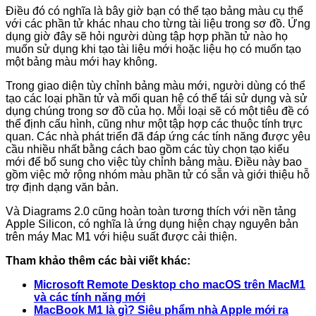
Điều đó có nghĩa là bây giờ bạn có thể tạo bảng màu cụ thể
với các phần tử khác nhau cho từng tài liệu trong sơ đồ. Ứng
dụng giờ đây sẽ hỏi người dùng tập hợp phần tử nào họ
muốn sử dụng khi tạo tài liệu mới hoặc liệu họ có muốn tạo
một bảng màu mới hay không.
Trong giao diện tùy chỉnh bảng màu mới, người dùng có thể
tạo các loại phần tử và mối quan hệ có thể tái sử dụng và sử
dụng chúng trong sơ đồ của họ. Mỗi loại sẽ có một tiêu đề có
thể định cấu hình, cũng như một tập hợp các thuộc tính trực
quan. Các nhà phát triển đã đáp ứng các tính năng được yêu
cầu nhiều nhất bằng cách bao gồm các tùy chọn tạo kiểu
mới để bổ sung cho việc tùy chỉnh bảng màu. Điều này bao
gồm việc mở rộng nhóm màu phần tử có sẵn và giới thiệu hỗ
trợ định dạng văn bản.
Và Diagrams 2.0 cũng hoàn toàn tương thích với nền tảng
Apple Silicon, có nghĩa là ứng dụng hiện chạy nguyên bản
trên máy Mac M1 với hiệu suất được cải thiện.
Tham khảo thêm các bài viết khác:
Microsoft Remote Desktop cho macOS trên MacM1
và các tính năng mới
MacBook M1 là gì? Siêu phẩm nhà Apple mới ra