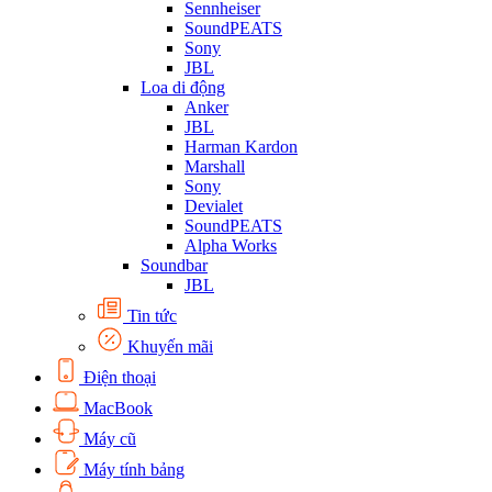
Sennheiser
SoundPEATS
Sony
JBL
Loa di động
Anker
JBL
Harman Kardon
Marshall
Sony
Devialet
SoundPEATS
Alpha Works
Soundbar
JBL
Tin tức
Khuyến mãi
Điện thoại
MacBook
Máy cũ
Máy tính bảng