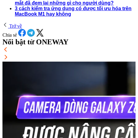
mắt đã đem lại những gì cho người dùng?
3 cách kiểm tra ứng dụng có được tối ưu hóa trên
MacBook M1 hay không
Trở về
Chia sẻ
Nổi bật từ ONEWAY