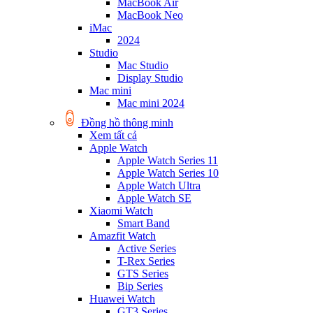
MacBook Air
MacBook Neo
iMac
2024
Studio
Mac Studio
Display Studio
Mac mini
Mac mini 2024
Đồng hồ thông minh
Xem tất cả
Apple Watch
Apple Watch Series 11
Apple Watch Series 10
Apple Watch Ultra
Apple Watch SE
Xiaomi Watch
Smart Band
Amazfit Watch
Active Series
T-Rex Series
GTS Series
Bip Series
Huawei Watch
GT3 Series