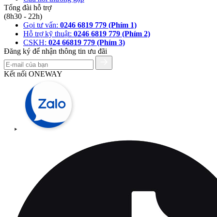
Tổng đài hỗ trợ
(8h30 - 22h)
Gọi tư vấn:
0246 6819 779 (Phím 1)
Hỗ trợ kỹ thuật:
0246 6819 779 (Phím 2)
CSKH:
024 66819 779 (Phím 3)
Đăng ký để nhận thông tin ưu đãi
Kết nối ONEWAY