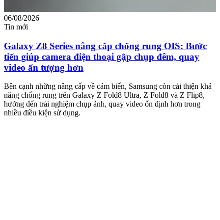
06/08/2026
0
Tin mới
T
Galaxy Z8 Series nâng cấp chống rung OIS: Bước
tiến giúp camera điện thoại gập chụp đêm, quay
video ấn tượng hơn
M
m
Bên cạnh những nâng cấp về cảm biến, Samsung còn cải thiện khả
n
năng chống rung trên Galaxy Z Fold8 Ultra, Z Fold8 và Z Flip8,
hướng đến trải nghiệm chụp ảnh, quay video ổn định hơn trong
nhiều điều kiện sử dụng.