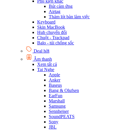
Phụ kiện khác
Bút cảm ứng
Airtag
Thảm lót bàn làm việc
Keyboard
Skin MacBook
Hub chuyển đổi
Chuột - Trackpad
Balo - túi chống sốc
Deal hời
Âm thanh
Xem tất cả
Tai Nghe
Apple
Anker
Baseus
Bang & Olufsen
EarFun
Marshall
Samsung
Sennheiser
SoundPEATS
Sony
JBL