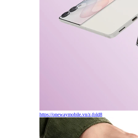
https://onewaymobile.vn/z-fold8