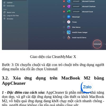
Giao diện của CleanMyMac X
Bước 3: Di chuyển chuột và đặt con trỏ chuột trên ứng dụng người
dùng muốn xóa rồi ấn chọn Uninstall
3.2. Xóa ứng dụng trên MacBook M2 bằng
AppCleaner
1 - Đặc điểm của cách xóa:
AppCleaner là phần mềm có khả năng
dọn dẹp, và gỡ cài đặt ứng dụng không cần thiết ra khỏi MacBook
M2, vô hiệu quả ứng dụng đang khởi chạy một cách nhanh chóng -
tiện, người dùng không cần tốn quá nhiều công sức.