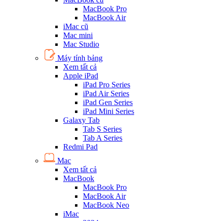
MacBook Pro
MacBook Air
iMac cũ
Mac mini
Mac Studio
Máy tính bảng
Xem tất cả
Apple iPad
iPad Pro Series
iPad Air Series
iPad Gen Series
iPad Mini Series
Galaxy Tab
Tab S Series
Tab A Series
Redmi Pad
Mac
Xem tất cả
MacBook
MacBook Pro
MacBook Air
MacBook Neo
iMac