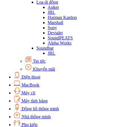
Loa di động
Anker
JBL
Harman Kardon
Marshall
Sony
Devialet
SoundPEATS
Alpha Works
Soundbar
JBL
Tin tức
Khuyến mãi
Điện thoại
MacBook
Máy cũ
Máy tính bảng
Đồng hồ thông minh
Nhà thông minh
Phụ kiện