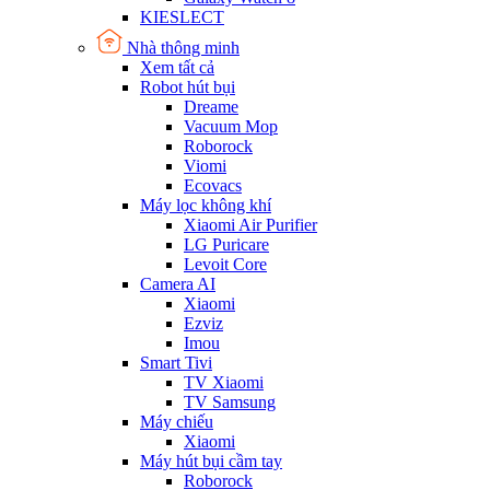
KIESLECT
Nhà thông minh
Xem tất cả
Robot hút bụi
Dreame
Vacuum Mop
Roborock
Viomi
Ecovacs
Máy lọc không khí
Xiaomi Air Purifier
LG Puricare
Levoit Core
Camera AI
Xiaomi
Ezviz
Imou
Smart Tivi
TV Xiaomi
TV Samsung
Máy chiếu
Xiaomi
Máy hút bụi cầm tay
Roborock