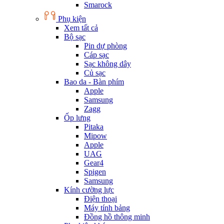
Smarock
Phụ kiện
Xem tất cả
Bộ sạc
Pin dự phòng
Cáp sạc
Sạc không dây
Củ sạc
Bao da - Bàn phím
Apple
Samsung
Zagg
Ốp lưng
Pitaka
Mipow
Apple
UAG
Gear4
Spigen
Samsung
Kính cường lực
Điện thoại
Máy tính bảng
Đồng hồ thông minh