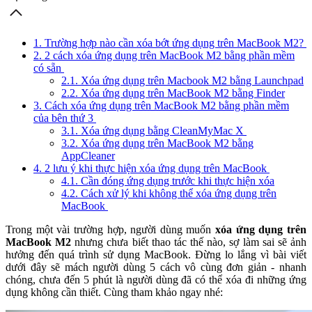
1. Trường hợp nào cần xóa bớt ứng dụng trên MacBook M2?
2. 2 cách xóa ứng dụng trên MacBook M2 bằng phần mềm
có sẵn
2.1. Xóa ứng dụng trên Macbook M2 bằng Launchpad
2.2. Xóa ứng dụng trên MacBook M2 bằng Finder
3. Cách xóa ứng dụng trên MacBook M2 bằng phần mềm
của bên thứ 3
3.1. Xóa ứng dụng bằng CleanMyMac X
3.2. Xóa ứng dụng trên MacBook M2 bằng
AppCleaner
4. 2 lưu ý khi thực hiện xóa ứng dụng trên MacBook
4.1. Cần đóng ứng dụng trước khi thực hiện xóa
4.2. Cách xử lý khi không thể xóa ứng dụng trên
MacBook
Trong một vài trường hợp, người dùng muốn
xóa ứng dụng trên
MacBook M2
nhưng chưa biết thao tác thế nào, sợ làm sai sẽ ảnh
hưởng đến quá trình sử dụng MacBook. Đừng lo lắng vì bài viết
dưới đây sẽ mách người dùng 5 cách vô cùng đơn giản - nhanh
chóng, chưa đến 5 phút là người dùng đã có thể xóa đi những ứng
dụng không cần thiết. Cùng tham khảo ngay nhé: