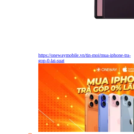
https://onewaymobile.vn/tin-moi/mua-iphone-tra-
gop-0-lai-suat