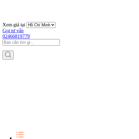
Xem giá tại
Gọi tư vấn
02466819779