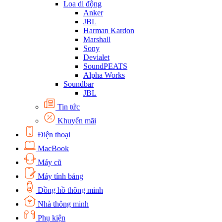
Loa di động
Anker
JBL
Harman Kardon
Marshall
Sony
Devialet
SoundPEATS
Alpha Works
Soundbar
JBL
Tin tức
Khuyến mãi
Điện thoại
MacBook
Máy cũ
Máy tính bảng
Đồng hồ thông minh
Nhà thông minh
Phụ kiện