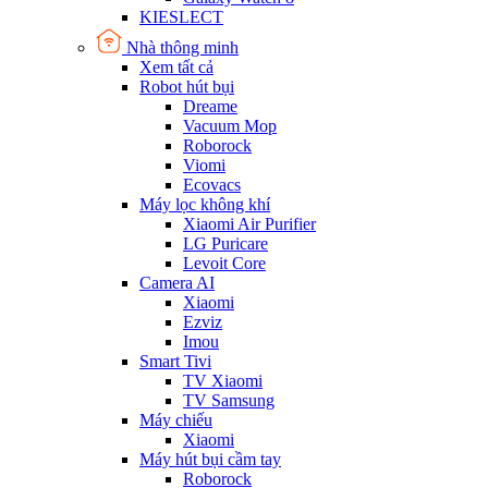
KIESLECT
Nhà thông minh
Xem tất cả
Robot hút bụi
Dreame
Vacuum Mop
Roborock
Viomi
Ecovacs
Máy lọc không khí
Xiaomi Air Purifier
LG Puricare
Levoit Core
Camera AI
Xiaomi
Ezviz
Imou
Smart Tivi
TV Xiaomi
TV Samsung
Máy chiếu
Xiaomi
Máy hút bụi cầm tay
Roborock