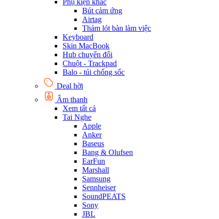
Phụ kiện khác
Bút cảm ứng
Airtag
Thảm lót bàn làm việc
Keyboard
Skin MacBook
Hub chuyển đổi
Chuột - Trackpad
Balo - túi chống sốc
Deal hời
Âm thanh
Xem tất cả
Tai Nghe
Apple
Anker
Baseus
Bang & Olufsen
EarFun
Marshall
Samsung
Sennheiser
SoundPEATS
Sony
JBL