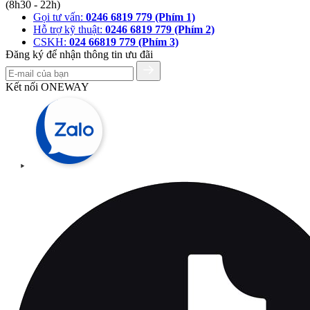
(8h30 - 22h)
Gọi tư vấn:
0246 6819 779 (Phím 1)
Hỗ trợ kỹ thuật:
0246 6819 779 (Phím 2)
CSKH:
024 66819 779 (Phím 3)
Đăng ký để nhận thông tin ưu đãi
Kết nối ONEWAY