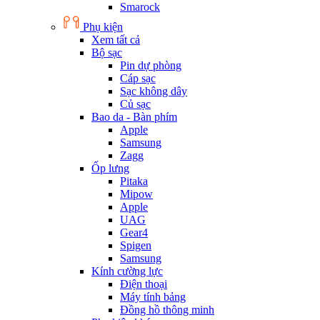
Smarock
Phụ kiện
Xem tất cả
Bộ sạc
Pin dự phòng
Cáp sạc
Sạc không dây
Củ sạc
Bao da - Bàn phím
Apple
Samsung
Zagg
Ốp lưng
Pitaka
Mipow
Apple
UAG
Gear4
Spigen
Samsung
Kính cường lực
Điện thoại
Máy tính bảng
Đồng hồ thông minh