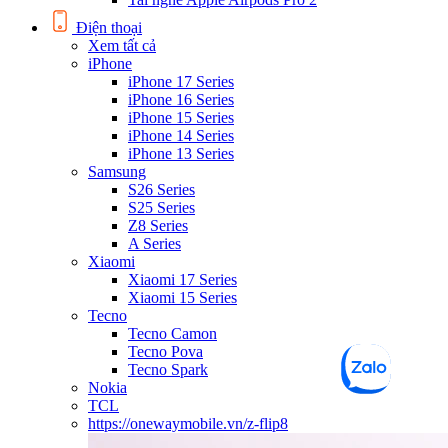
Điện thoại
Xem tất cả
iPhone
iPhone 17 Series
iPhone 16 Series
iPhone 15 Series
iPhone 14 Series
iPhone 13 Series
Samsung
S26 Series
S25 Series
Z8 Series
A Series
Xiaomi
Xiaomi 17 Series
Xiaomi 15 Series
Tecno
Tecno Camon
Tecno Pova
Tecno Spark
Nokia
TCL
https://onewaymobile.vn/z-flip8