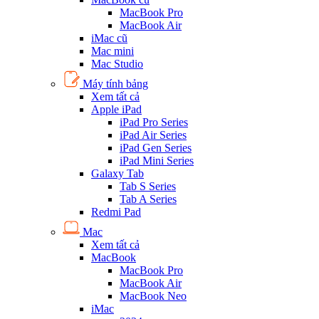
MacBook Pro
MacBook Air
iMac cũ
Mac mini
Mac Studio
Máy tính bảng
Xem tất cả
Apple iPad
iPad Pro Series
iPad Air Series
iPad Gen Series
iPad Mini Series
Galaxy Tab
Tab S Series
Tab A Series
Redmi Pad
Mac
Xem tất cả
MacBook
MacBook Pro
MacBook Air
MacBook Neo
iMac