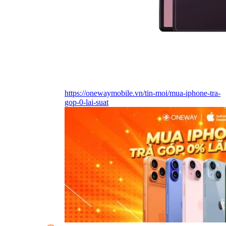
https://onewaymobile.vn/tin-moi/mua-iphone-tra-
gop-0-lai-suat