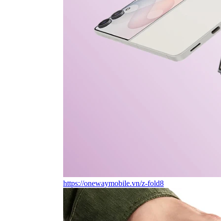
https://onewaymobile.vn/z-fold8