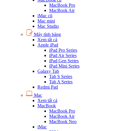
MacBook Pro
MacBook Air
iMac cũ
Mac mini
Mac Studio
Máy tính bảng
Xem tất cả
Apple iPad
iPad Pro Series
iPad Air Series
iPad Gen Series
iPad Mini Series
Galaxy Tab
Tab S Series
Tab A Series
Redmi Pad
Mac
Xem tất cả
MacBook
MacBook Pro
MacBook Air
MacBook Neo
iMac