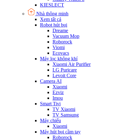
KIESLECT
Nhà thông minh
Xem tất cả
Robot hút bụi
Dreame
Vacuum Mop
Roborock
Viomi
Ecovacs
Máy lọc không khí
Xiaomi Air Purifier
LG Puricare
Levoit Core
Camera AI
Xiaomi
Ezviz
Imou
Smart Tivi
TV Xiaomi
TV Samsung
Máy chiếu
Xiaomi
Máy hút bụi cầm tay
Roborock