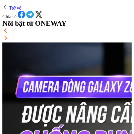
Trở về
Chia sẻ
Nổi bật từ ONEWAY