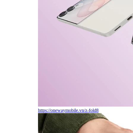
https://onewaymobile.vn/z-fold8