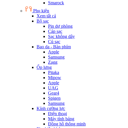
Smarock
Phụ kiện
Xem tất cả
Bộ sạc
Pin dự phòng
Cáp sạc
Sạc không dây
Củ sạc
Bao da - Bàn phím
Apple
Samsung
Zagg
Ốp lưng
Pitaka
Mipow
Apple
UAG
Gear4
Spigen
Samsung
Kính cường lực
Điện thoại
Máy tính bảng
Đồng hồ thông minh