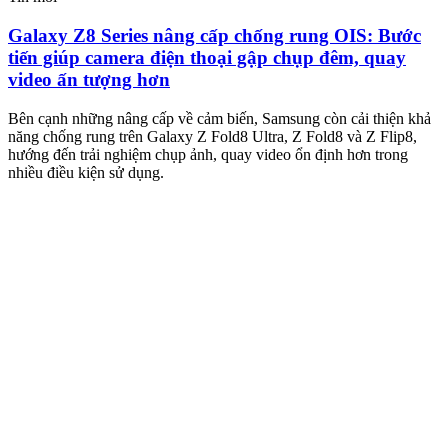
Galaxy Z8 Series nâng cấp chống rung OIS: Bước
tiến giúp camera điện thoại gập chụp đêm, quay
video ấn tượng hơn
M
m
Bên cạnh những nâng cấp về cảm biến, Samsung còn cải thiện khả
n
năng chống rung trên Galaxy Z Fold8 Ultra, Z Fold8 và Z Flip8,
hướng đến trải nghiệm chụp ảnh, quay video ổn định hơn trong
nhiều điều kiện sử dụng.