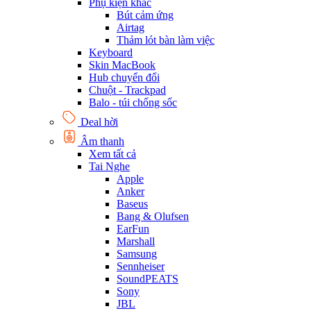
Phụ kiện khác
Bút cảm ứng
Airtag
Thảm lót bàn làm việc
Keyboard
Skin MacBook
Hub chuyển đổi
Chuột - Trackpad
Balo - túi chống sốc
Deal hời
Âm thanh
Xem tất cả
Tai Nghe
Apple
Anker
Baseus
Bang & Olufsen
EarFun
Marshall
Samsung
Sennheiser
SoundPEATS
Sony
JBL