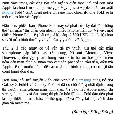
Như vậy, trong các ông lớn của ngành điện thoại thì chỉ còn mỗi
Apple là chưa làm smartphone gập. Vậy tại sao Apple chưa sản xuất
iPhone
Fold? Giới công nghệ tin rằng một chiếc iPhone Fold sẽ là
một rủi ro lớn với Apple.
Đầu tiên, phiên bản iPhone Fold này sẽ phải cực kỳ đắt để không
thể “ăn mòn” thị phần của những chiếc iPhone hiện có. Vì vậy, một
chiếc iPhone Fold sẽ phải có giá khoảng 2.500 USD để nổi bật hơn
so với mẫu bình thường và vẫn đáng giá đối với Apple.
Thứ 2 là các nguy cơ về vấn đề kỹ thuật. Cụ thể các mẫu
smartphone gập hiện nay (Samsung, Xiaomi, Motorola, Vivo,
Huawei…) đều gặp phải những vấn đề từ tối ưu hóa phần mềm
kém đến màn hình bị nhăn cho các bản phát hành đầu tiên, điều mà
Apple sẽ rất muốn tránh để các nhà phê bình không có cơ hội tấn
công hãng dồn dập.
Hơn nữa, đối thủ truyền kiếp của Apple là
Samsung
cùng bộ đôi
Galaxy Z Fold4 và Galaxy Z Flip4 đã có chỗ đứng nhất định trong
thị trường smartphone màn hình gập. Vì vậy, nếu Apple muốn đủ
sức cạnh tranh với Samsung thì phiên bản iPhone Fold đầu tiên phải
là một thiết bị hoàn hảo, có thể gập mở và đóng lại một cách đơn
giản và mượt mà.
(Biên tập: Đồng Đồng)