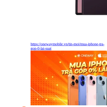
https://onewaymobile.vn/tin-moi/mua-iphone-tra-
gop-0-lai-suat