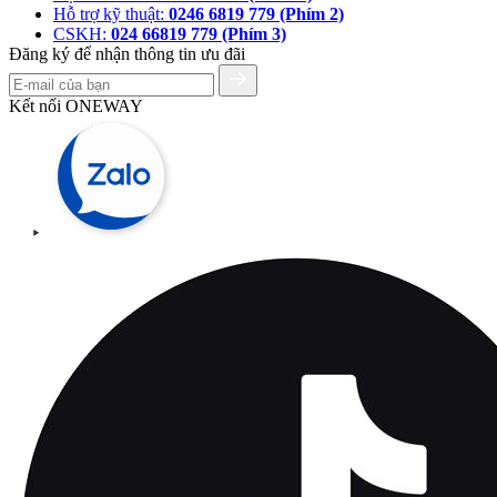
Hỗ trợ kỹ thuật:
0246 6819 779 (Phím 2)
CSKH:
024 66819 779 (Phím 3)
Đăng ký để nhận thông tin ưu đãi
Kết nối ONEWAY