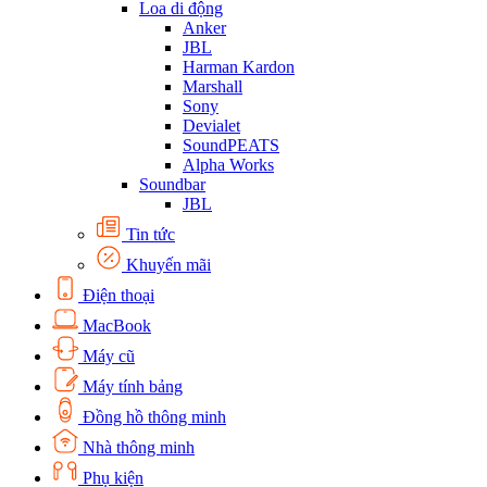
Loa di động
Anker
JBL
Harman Kardon
Marshall
Sony
Devialet
SoundPEATS
Alpha Works
Soundbar
JBL
Tin tức
Khuyến mãi
Điện thoại
MacBook
Máy cũ
Máy tính bảng
Đồng hồ thông minh
Nhà thông minh
Phụ kiện