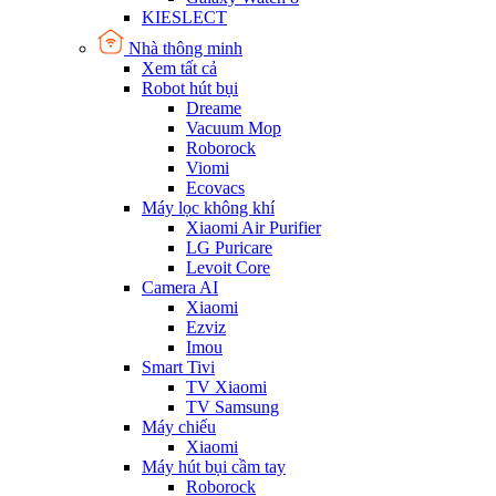
KIESLECT
Nhà thông minh
Xem tất cả
Robot hút bụi
Dreame
Vacuum Mop
Roborock
Viomi
Ecovacs
Máy lọc không khí
Xiaomi Air Purifier
LG Puricare
Levoit Core
Camera AI
Xiaomi
Ezviz
Imou
Smart Tivi
TV Xiaomi
TV Samsung
Máy chiếu
Xiaomi
Máy hút bụi cầm tay
Roborock