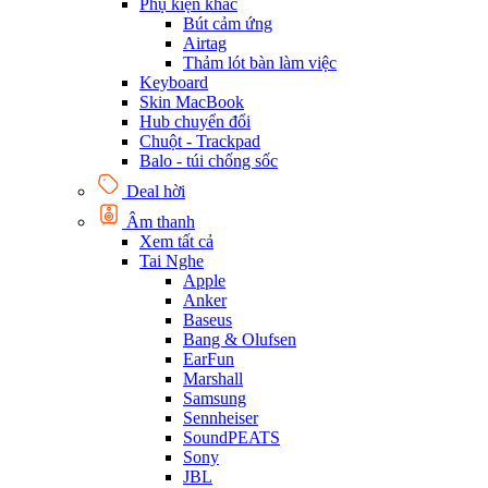
Phụ kiện khác
Bút cảm ứng
Airtag
Thảm lót bàn làm việc
Keyboard
Skin MacBook
Hub chuyển đổi
Chuột - Trackpad
Balo - túi chống sốc
Deal hời
Âm thanh
Xem tất cả
Tai Nghe
Apple
Anker
Baseus
Bang & Olufsen
EarFun
Marshall
Samsung
Sennheiser
SoundPEATS
Sony
JBL