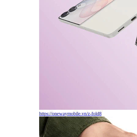
https://onewaymobile.vn/z-fold8