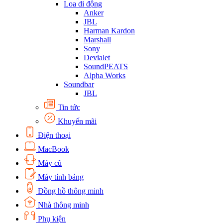
Loa di động
Anker
JBL
Harman Kardon
Marshall
Sony
Devialet
SoundPEATS
Alpha Works
Soundbar
JBL
Tin tức
Khuyến mãi
Điện thoại
MacBook
Máy cũ
Máy tính bảng
Đồng hồ thông minh
Nhà thông minh
Phụ kiện