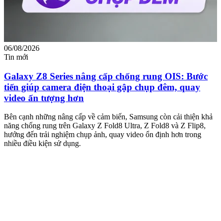
06/08/2026
0
Tin mới
T
Galaxy Z8 Series nâng cấp chống rung OIS: Bước
tiến giúp camera điện thoại gập chụp đêm, quay
video ấn tượng hơn
M
m
Bên cạnh những nâng cấp về cảm biến, Samsung còn cải thiện khả
n
năng chống rung trên Galaxy Z Fold8 Ultra, Z Fold8 và Z Flip8,
hướng đến trải nghiệm chụp ảnh, quay video ổn định hơn trong
nhiều điều kiện sử dụng.