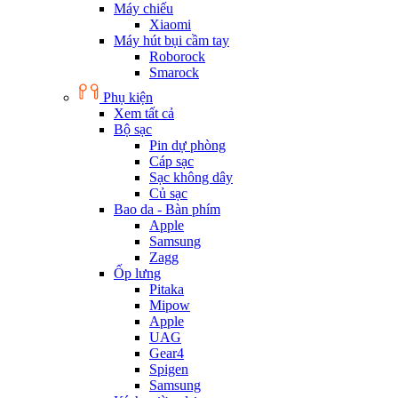
Máy chiếu
Xiaomi
Máy hút bụi cầm tay
Roborock
Smarock
Phụ kiện
Xem tất cả
Bộ sạc
Pin dự phòng
Cáp sạc
Sạc không dây
Củ sạc
Bao da - Bàn phím
Apple
Samsung
Zagg
Ốp lưng
Pitaka
Mipow
Apple
UAG
Gear4
Spigen
Samsung