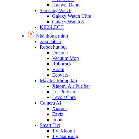
Huawei Band
Samsung Watch
Galaxy Watch Ultra
Galaxy Watch 8
KIESLECT
Nhà thông minh
Xem tất cả
Robot hút bụi
Dreame
Vacuum Mop
Roborock
Viomi
Ecovacs
Máy lọc không khí
Xiaomi Air Purifier
LG Puricare
Levoit Core
Camera AI
Xiaomi
Ezviz
Imou
Smart Tivi
TV Xiaomi
TV Samsung