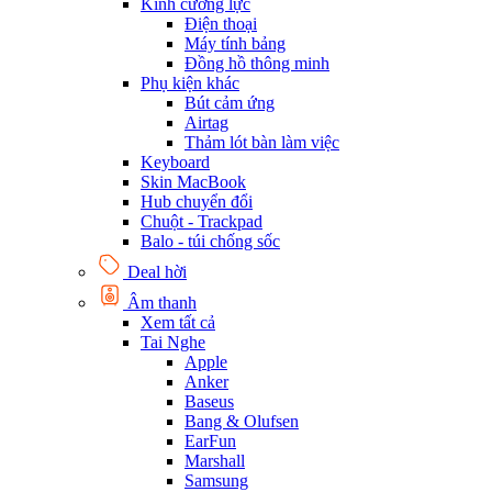
Kính cường lực
Điện thoại
Máy tính bảng
Đồng hồ thông minh
Phụ kiện khác
Bút cảm ứng
Airtag
Thảm lót bàn làm việc
Keyboard
Skin MacBook
Hub chuyển đổi
Chuột - Trackpad
Balo - túi chống sốc
Deal hời
Âm thanh
Xem tất cả
Tai Nghe
Apple
Anker
Baseus
Bang & Olufsen
EarFun
Marshall
Samsung