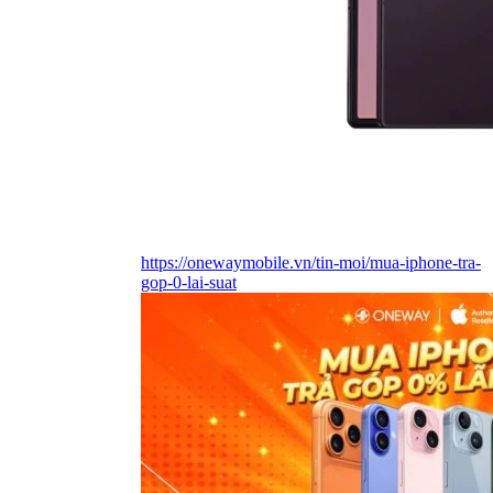
https://onewaymobile.vn/tin-moi/mua-iphone-tra-
gop-0-lai-suat