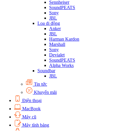
Sennheiser
SoundPEATS
Sony
JBL
Loa di động
Anker
JBL
Harman Kardon
Marshall
Sony
Devialet
SoundPEATS
Alpha Works
Soundbar
JBL
Tin tức
Khuyến mãi
Điện thoại
MacBook
Máy cũ
Máy tính bảng