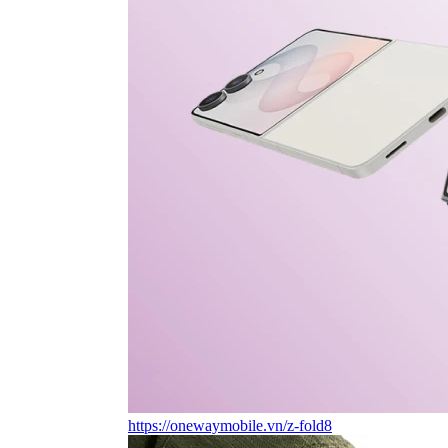
https://onewaymobile.vn/z-fold8