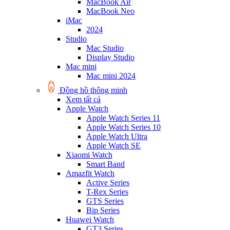
MacBook Air
MacBook Neo
iMac
2024
Studio
Mac Studio
Display Studio
Mac mini
Mac mini 2024
Đồng hồ thông minh
Xem tất cả
Apple Watch
Apple Watch Series 11
Apple Watch Series 10
Apple Watch Ultra
Apple Watch SE
Xiaomi Watch
Smart Band
Amazfit Watch
Active Series
T-Rex Series
GTS Series
Bip Series
Huawei Watch
GT3 Series