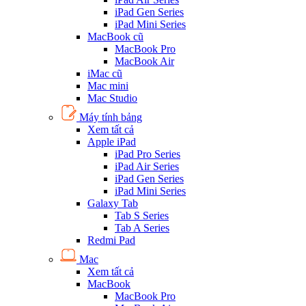
iPad Gen Series
iPad Mini Series
MacBook cũ
MacBook Pro
MacBook Air
iMac cũ
Mac mini
Mac Studio
Máy tính bảng
Xem tất cả
Apple iPad
iPad Pro Series
iPad Air Series
iPad Gen Series
iPad Mini Series
Galaxy Tab
Tab S Series
Tab A Series
Redmi Pad
Mac
Xem tất cả
MacBook
MacBook Pro