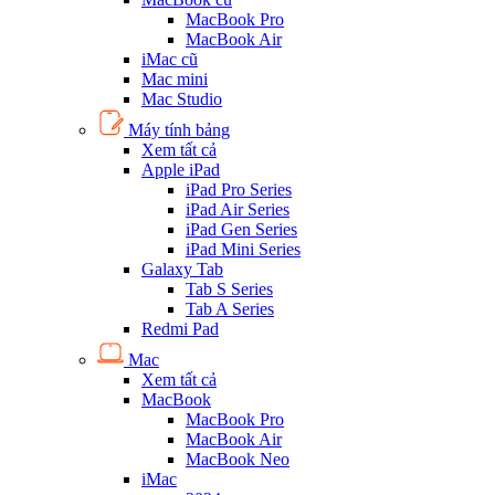
MacBook Pro
MacBook Air
iMac cũ
Mac mini
Mac Studio
Máy tính bảng
Xem tất cả
Apple iPad
iPad Pro Series
iPad Air Series
iPad Gen Series
iPad Mini Series
Galaxy Tab
Tab S Series
Tab A Series
Redmi Pad
Mac
Xem tất cả
MacBook
MacBook Pro
MacBook Air
MacBook Neo
iMac