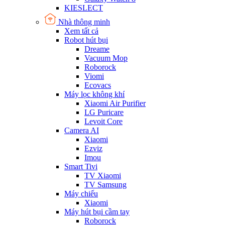
KIESLECT
Nhà thông minh
Xem tất cả
Robot hút bụi
Dreame
Vacuum Mop
Roborock
Viomi
Ecovacs
Máy lọc không khí
Xiaomi Air Purifier
LG Puricare
Levoit Core
Camera AI
Xiaomi
Ezviz
Imou
Smart Tivi
TV Xiaomi
TV Samsung
Máy chiếu
Xiaomi
Máy hút bụi cầm tay
Roborock