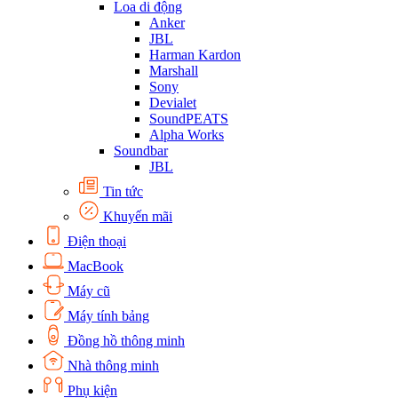
Loa di động
Anker
JBL
Harman Kardon
Marshall
Sony
Devialet
SoundPEATS
Alpha Works
Soundbar
JBL
Tin tức
Khuyến mãi
Điện thoại
MacBook
Máy cũ
Máy tính bảng
Đồng hồ thông minh
Nhà thông minh
Phụ kiện