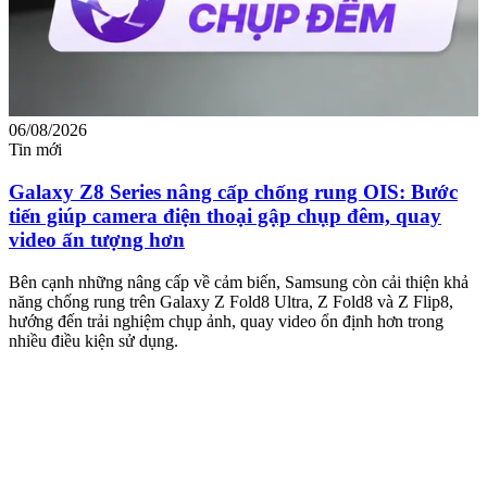
06/08/2026
0
Tin mới
T
Galaxy Z8 Series nâng cấp chống rung OIS: Bước
tiến giúp camera điện thoại gập chụp đêm, quay
video ấn tượng hơn
M
m
Bên cạnh những nâng cấp về cảm biến, Samsung còn cải thiện khả
n
năng chống rung trên Galaxy Z Fold8 Ultra, Z Fold8 và Z Flip8,
hướng đến trải nghiệm chụp ảnh, quay video ổn định hơn trong
nhiều điều kiện sử dụng.