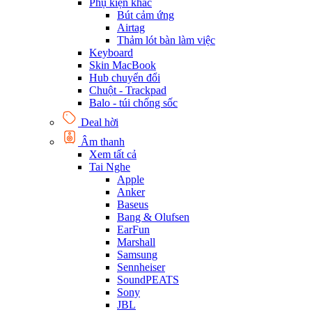
Phụ kiện khác
Bút cảm ứng
Airtag
Thảm lót bàn làm việc
Keyboard
Skin MacBook
Hub chuyển đổi
Chuột - Trackpad
Balo - túi chống sốc
Deal hời
Âm thanh
Xem tất cả
Tai Nghe
Apple
Anker
Baseus
Bang & Olufsen
EarFun
Marshall
Samsung
Sennheiser
SoundPEATS
Sony
JBL