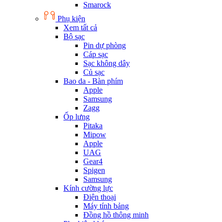
Smarock
Phụ kiện
Xem tất cả
Bộ sạc
Pin dự phòng
Cáp sạc
Sạc không dây
Củ sạc
Bao da - Bàn phím
Apple
Samsung
Zagg
Ốp lưng
Pitaka
Mipow
Apple
UAG
Gear4
Spigen
Samsung
Kính cường lực
Điện thoại
Máy tính bảng
Đồng hồ thông minh