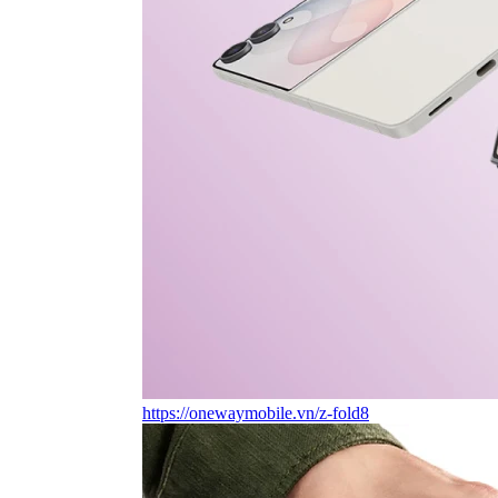
https://onewaymobile.vn/z-fold8