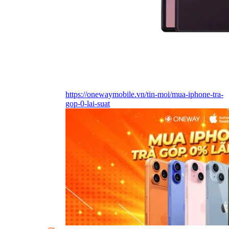
https://onewaymobile.vn/tin-moi/mua-iphone-tra-
gop-0-lai-suat