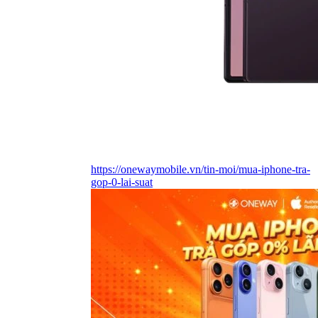
https://onewaymobile.vn/tin-moi/mua-iphone-tra-
gop-0-lai-suat