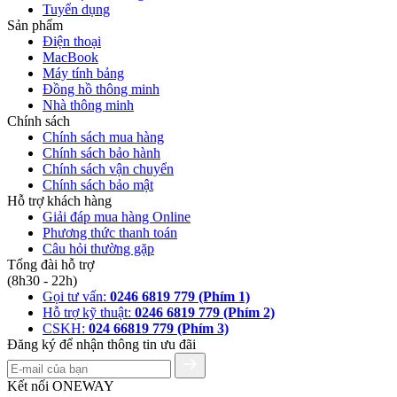
Tuyển dụng
Sản phẩm
Điện thoại
MacBook
Máy tính bảng
Đồng hồ thông minh
Nhà thông minh
Chính sách
Chính sách mua hàng
Chính sách bảo hành
Chính sách vận chuyển
Chính sách bảo mật
Hỗ trợ khách hàng
Giải đáp mua hàng Online
Phương thức thanh toán
Câu hỏi thường gặp
Tổng đài hỗ trợ
(8h30 - 22h)
Gọi tư vấn:
0246 6819 779 (Phím 1)
Hỗ trợ kỹ thuật:
0246 6819 779 (Phím 2)
CSKH:
024 66819 779 (Phím 3)
Đăng ký để nhận thông tin ưu đãi
Kết nối ONEWAY