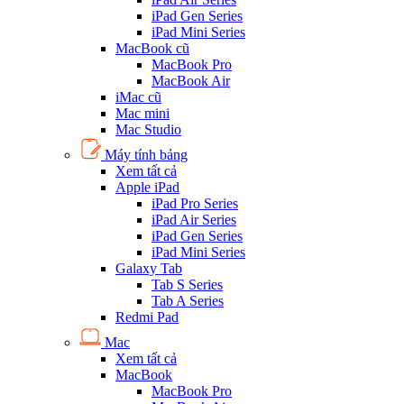
iPad Gen Series
iPad Mini Series
MacBook cũ
MacBook Pro
MacBook Air
iMac cũ
Mac mini
Mac Studio
Máy tính bảng
Xem tất cả
Apple iPad
iPad Pro Series
iPad Air Series
iPad Gen Series
iPad Mini Series
Galaxy Tab
Tab S Series
Tab A Series
Redmi Pad
Mac
Xem tất cả
MacBook
MacBook Pro