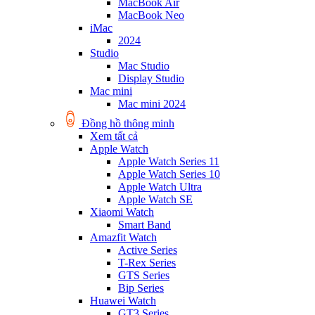
MacBook Air
MacBook Neo
iMac
2024
Studio
Mac Studio
Display Studio
Mac mini
Mac mini 2024
Đồng hồ thông minh
Xem tất cả
Apple Watch
Apple Watch Series 11
Apple Watch Series 10
Apple Watch Ultra
Apple Watch SE
Xiaomi Watch
Smart Band
Amazfit Watch
Active Series
T-Rex Series
GTS Series
Bip Series
Huawei Watch
GT3 Series