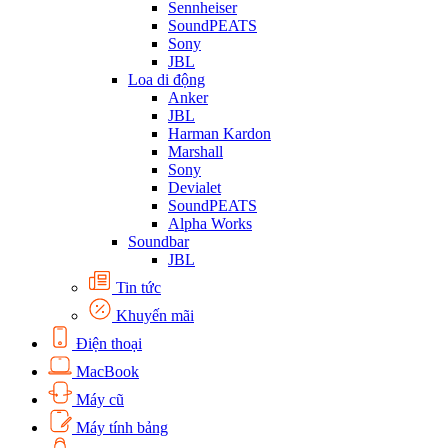
Sennheiser
SoundPEATS
Sony
JBL
Loa di động
Anker
JBL
Harman Kardon
Marshall
Sony
Devialet
SoundPEATS
Alpha Works
Soundbar
JBL
Tin tức
Khuyến mãi
Điện thoại
MacBook
Máy cũ
Máy tính bảng