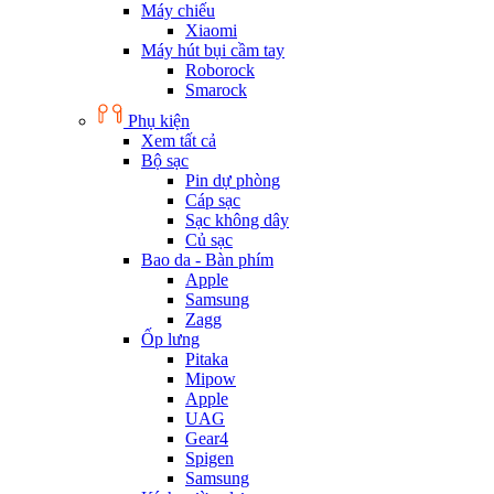
Máy chiếu
Xiaomi
Máy hút bụi cầm tay
Roborock
Smarock
Phụ kiện
Xem tất cả
Bộ sạc
Pin dự phòng
Cáp sạc
Sạc không dây
Củ sạc
Bao da - Bàn phím
Apple
Samsung
Zagg
Ốp lưng
Pitaka
Mipow
Apple
UAG
Gear4
Spigen
Samsung