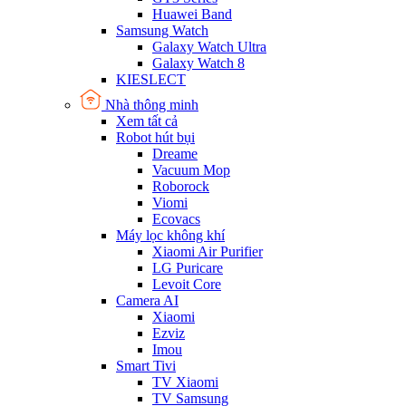
Huawei Band
Samsung Watch
Galaxy Watch Ultra
Galaxy Watch 8
KIESLECT
Nhà thông minh
Xem tất cả
Robot hút bụi
Dreame
Vacuum Mop
Roborock
Viomi
Ecovacs
Máy lọc không khí
Xiaomi Air Purifier
LG Puricare
Levoit Core
Camera AI
Xiaomi
Ezviz
Imou
Smart Tivi
TV Xiaomi
TV Samsung