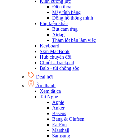
Kính cường lực
Điện thoại
Máy tính bảng
Đồng hồ thông minh
Phụ kiện khác
Bút cảm ứng
Airtag
Thảm lót bàn làm việc
Keyboard
Skin MacBook
Hub chuyển đổi
Chuột - Trackpad
Balo - túi chống sốc
Deal hời
Âm thanh
Xem tất cả
Tai Nghe
Apple
Anker
Baseus
Bang & Olufsen
EarFun
Marshall
Samsung