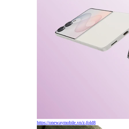
https://onewaymobile.vn/z-fold8