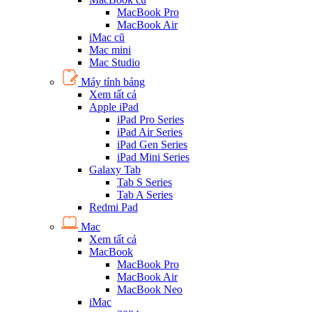
MacBook Pro
MacBook Air
iMac cũ
Mac mini
Mac Studio
Máy tính bảng
Xem tất cả
Apple iPad
iPad Pro Series
iPad Air Series
iPad Gen Series
iPad Mini Series
Galaxy Tab
Tab S Series
Tab A Series
Redmi Pad
Mac
Xem tất cả
MacBook
MacBook Pro
MacBook Air
MacBook Neo
iMac