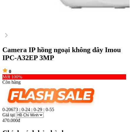
Camera IP hồng ngoại không dây Imou
IPC-A32EP 3MP
0
Mới 100%
Còn hàng
0-20673
:
0-24
:
0-29
:
0-56
Giá tại
470.000đ