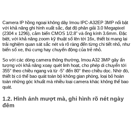
Camera IP hồng ngoại không dây Imou IPC-A32EP 3MP nổi bật
với khả năng ghi hình xuất sắc, đạt độ phân giải 3.0 Megapixel
(2304 x 1296), cảm biến CMOS 1/2.8" và ống kính 3.6mm. Đặc
biệt, với khả năng zoom kỹ thuật số lên tới 16x, thiết bị mang lại
trải nghiệm quan sát sắc nét và rõ ràng đến từng chi tiết nhỏ, như
biển số xe, thú cưng hay chuyển động của trẻ nhỏ.
So với các dòng camera thông thường, Imou A32 3MP gây ấn
tượng với khả năng xoay quét linh hoạt, cho phép di chuyển tới
355° theo chiều ngang và từ -5° đến 80° theo chiều dọc. Nhờ đó,
thiết bị có thể bao quát toàn bộ không gian phòng, loại bỏ hoàn
toàn những góc khuất mà nhiều loại camera khác không thể bao
quát.
1.2. Hình ảnh mượt mà, ghi hình rõ nét ngày
đêm