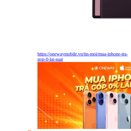
https://onewaymobile.vn/tin-moi/mua-iphone-tra-
gop-0-lai-suat