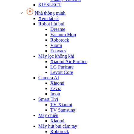
KIESLECT
Nhà thông minh
Xem tất cả
Robot hút bụi
Dreame
Vacuum Mop
Roborock
Viomi
Ecovacs
Máy lọc không khí
Xiaomi Air Purifier
LG Puricare
Levoit Core
Camera AI
Xiaomi
Ezviz
Imou
Smart Tivi
TV Xiaomi
TV Samsung
Máy chiếu
Xiaomi
Máy hút bụi cầm tay
Roborock