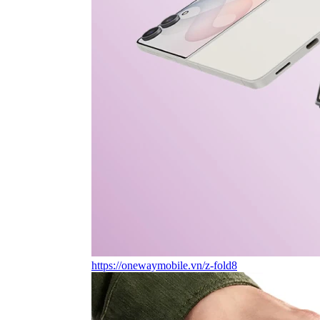
https://onewaymobile.vn/z-fold8