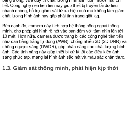
băng thông, vừa duy trì chất lượng hình ảnh luôn mượt mà, chi
tiết. Công nghệ nén tiên tiến này giúp thiết bị truyền tải dữ liệu
nhanh chóng, hỗ trợ giám sát từ xa hiệu quả mà không làm giảm
chất lượng hình ảnh hay gặp phải tình trạng giật lag.
Bên cạnh đó, camera này tích hợp hệ thống hồng ngoại thông
minh, cho phép ghi hình rõ nét vào ban đêm với tầm nhìn lên tới
10 mét. Hơn nữa, camera được trang bị các công nghệ tiên tiến
như cân bằng trắng tự động (AWB), chống nhiễu 3D (3D DNR) và
chống ngược sáng (DWDR), góp phần nâng cao chất lượng hình
ảnh. Các tính năng này giúp thiết bị xử lý tốt các điều kiện ánh
sáng phức tạp, mang lại hình ảnh sắc nét và màu sắc chân thực.
1.3. Giám sát thông minh, phát hiện kịp thời