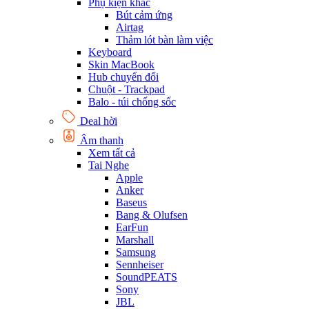
Phụ kiện khác
Bút cảm ứng
Airtag
Thảm lót bàn làm việc
Keyboard
Skin MacBook
Hub chuyển đổi
Chuột - Trackpad
Balo - túi chống sốc
Deal hời
Âm thanh
Xem tất cả
Tai Nghe
Apple
Anker
Baseus
Bang & Olufsen
EarFun
Marshall
Samsung
Sennheiser
SoundPEATS
Sony
JBL