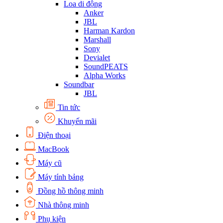
Loa di động
Anker
JBL
Harman Kardon
Marshall
Sony
Devialet
SoundPEATS
Alpha Works
Soundbar
JBL
Tin tức
Khuyến mãi
Điện thoại
MacBook
Máy cũ
Máy tính bảng
Đồng hồ thông minh
Nhà thông minh
Phụ kiện