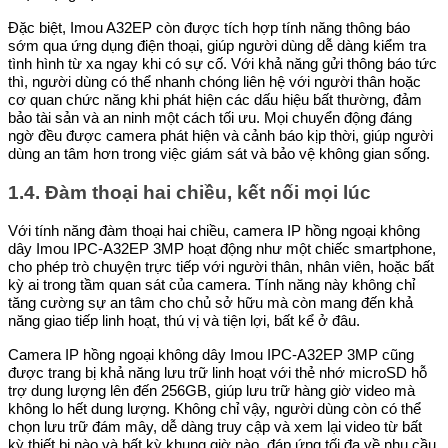
Đặc biệt, Imou A32EP còn được tích hợp tính năng thông báo
sớm qua ứng dụng điện thoại, giúp người dùng dễ dàng kiểm tra
tình hình từ xa ngay khi có sự cố. Với khả năng gửi thông báo tức
thì, người dùng có thể nhanh chóng liên hệ với người thân hoặc
cơ quan chức năng khi phát hiện các dấu hiệu bất thường, đảm
bảo tài sản và an ninh một cách tối ưu. Mọi chuyển động đáng
ngờ đều được camera phát hiện và cảnh báo kịp thời, giúp người
dùng an tâm hơn trong việc giám sát và bảo vệ không gian sống.
1.4. Đàm thoại hai chiều, kết nối mọi lúc
Với tính năng đàm thoại hai chiều, camera IP hồng ngoại không
dây Imou IPC-A32EP 3MP hoạt động như một chiếc smartphone,
cho phép trò chuyện trực tiếp với người thân, nhân viên, hoặc bất
kỳ ai trong tầm quan sát của camera. Tính năng này không chỉ
tăng cường sự an tâm cho chủ sở hữu mà còn mang đến khả
năng giao tiếp linh hoạt, thú vị và tiện lợi, bất kể ở đâu.
Camera IP hồng ngoại không dây Imou IPC-A32EP 3MP cũng
được trang bị khả năng lưu trữ linh hoạt với thẻ nhớ microSD hỗ
trợ dung lượng lên đến 256GB, giúp lưu trữ hàng giờ video mà
không lo hết dung lượng. Không chỉ vậy, người dùng còn có thể
chọn lưu trữ đám mây, dễ dàng truy cập và xem lại video từ bất
kỳ thiết bị nào và bất kỳ khung giờ nào, đáp ứng tối đa về nhu cầu