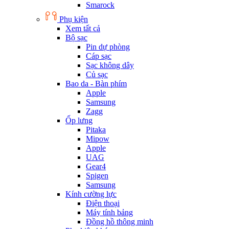
Smarock
Phụ kiện
Xem tất cả
Bộ sạc
Pin dự phòng
Cáp sạc
Sạc không dây
Củ sạc
Bao da - Bàn phím
Apple
Samsung
Zagg
Ốp lưng
Pitaka
Mipow
Apple
UAG
Gear4
Spigen
Samsung
Kính cường lực
Điện thoại
Máy tính bảng
Đồng hồ thông minh