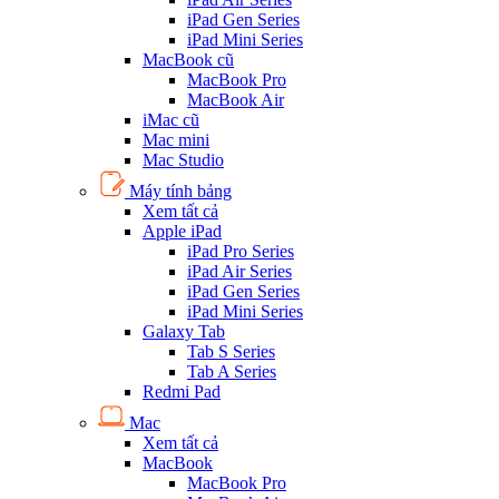
iPad Gen Series
iPad Mini Series
MacBook cũ
MacBook Pro
MacBook Air
iMac cũ
Mac mini
Mac Studio
Máy tính bảng
Xem tất cả
Apple iPad
iPad Pro Series
iPad Air Series
iPad Gen Series
iPad Mini Series
Galaxy Tab
Tab S Series
Tab A Series
Redmi Pad
Mac
Xem tất cả
MacBook
MacBook Pro