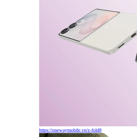
https://onewaymobile.vn/z-fold8