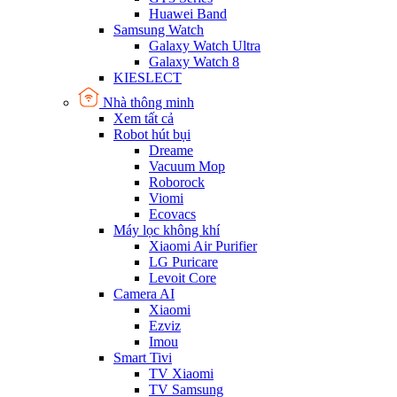
Huawei Band
Samsung Watch
Galaxy Watch Ultra
Galaxy Watch 8
KIESLECT
Nhà thông minh
Xem tất cả
Robot hút bụi
Dreame
Vacuum Mop
Roborock
Viomi
Ecovacs
Máy lọc không khí
Xiaomi Air Purifier
LG Puricare
Levoit Core
Camera AI
Xiaomi
Ezviz
Imou
Smart Tivi
TV Xiaomi
TV Samsung