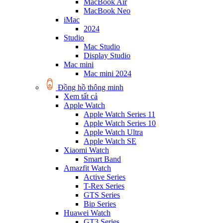
MacBook Air
MacBook Neo
iMac
2024
Studio
Mac Studio
Display Studio
Mac mini
Mac mini 2024
Đồng hồ thông minh
Xem tất cả
Apple Watch
Apple Watch Series 11
Apple Watch Series 10
Apple Watch Ultra
Apple Watch SE
Xiaomi Watch
Smart Band
Amazfit Watch
Active Series
T-Rex Series
GTS Series
Bip Series
Huawei Watch
GT3 Series