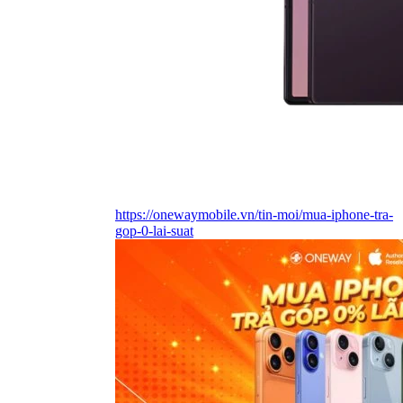
https://onewaymobile.vn/tin-moi/mua-iphone-tra-
gop-0-lai-suat