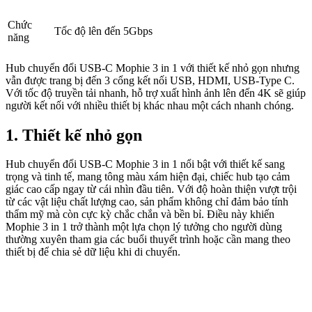
Chức
Tốc độ lên đến 5Gbps
năng
Hub chuyển đổi USB-C Mophie 3 in 1 với thiết kế nhỏ gọn nhưng
vẫn được trang bị đến 3 cổng kết nối USB, HDMI, USB-Type C.
Với tốc độ truyền tải nhanh, hỗ trợ xuất hình ảnh lên đến 4K sẽ giúp
người kết nối với nhiều thiết bị khác nhau một cách nhanh chóng.
1. Thiết kế nhỏ gọn
Hub chuyển đổi USB-C Mophie 3 in 1 nổi bật với thiết kế sang
trọng và tinh tế, mang tông màu xám hiện đại, chiếc hub tạo cảm
giác cao cấp ngay từ cái nhìn đầu tiên. Với độ hoàn thiện vượt trội
từ các vật liệu chất lượng cao, sản phẩm không chỉ đảm bảo tính
thẩm mỹ mà còn cực kỳ chắc chắn và bền bỉ. Điều này khiến
Mophie 3 in 1 trở thành một lựa chọn lý tưởng cho người dùng
thường xuyên tham gia các buổi thuyết trình hoặc cần mang theo
thiết bị để chia sẻ dữ liệu khi di chuyển.