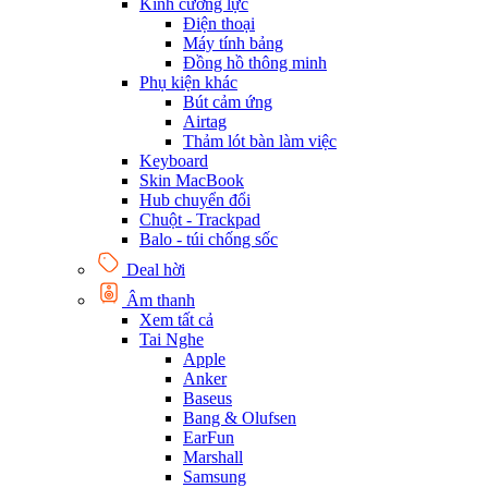
Kính cường lực
Điện thoại
Máy tính bảng
Đồng hồ thông minh
Phụ kiện khác
Bút cảm ứng
Airtag
Thảm lót bàn làm việc
Keyboard
Skin MacBook
Hub chuyển đổi
Chuột - Trackpad
Balo - túi chống sốc
Deal hời
Âm thanh
Xem tất cả
Tai Nghe
Apple
Anker
Baseus
Bang & Olufsen
EarFun
Marshall
Samsung