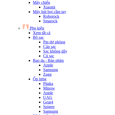
Máy chiếu
Xiaomi
Máy hút bụi cầm tay
Roborock
Smarock
Phụ kiện
Xem tất cả
Bộ sạc
Pin dự phòng
Cáp sạc
Sạc không dây
Củ sạc
Bao da - Bàn phím
Apple
Samsung
Zagg
Ốp lưng
Pitaka
Mipow
Apple
UAG
Gear4
Spigen
Samsung