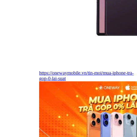
https://onewaymobile.vn/tin-moi/mua-iphone-tra-
gop-0-lai-suat