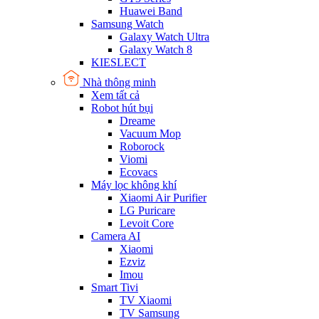
Huawei Band
Samsung Watch
Galaxy Watch Ultra
Galaxy Watch 8
KIESLECT
Nhà thông minh
Xem tất cả
Robot hút bụi
Dreame
Vacuum Mop
Roborock
Viomi
Ecovacs
Máy lọc không khí
Xiaomi Air Purifier
LG Puricare
Levoit Core
Camera AI
Xiaomi
Ezviz
Imou
Smart Tivi
TV Xiaomi
TV Samsung