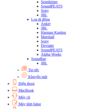
Sennheiser
SoundPEATS
Sony
JBL
Loa di động
Anker
JBL
Harman Kardon
Marshall
Sony
Devialet
SoundPEATS
Alpha Works
Soundbar
JBL
Tin tức
Khuyến mãi
Điện thoại
MacBook
Máy cũ
Máy tính bảng