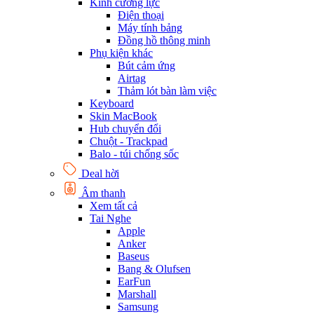
Kính cường lực
Điện thoại
Máy tính bảng
Đồng hồ thông minh
Phụ kiện khác
Bút cảm ứng
Airtag
Thảm lót bàn làm việc
Keyboard
Skin MacBook
Hub chuyển đổi
Chuột - Trackpad
Balo - túi chống sốc
Deal hời
Âm thanh
Xem tất cả
Tai Nghe
Apple
Anker
Baseus
Bang & Olufsen
EarFun
Marshall
Samsung