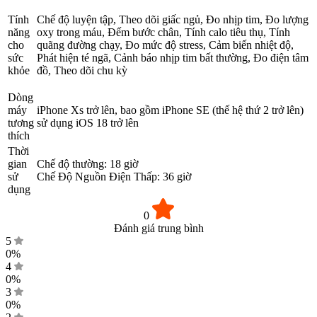
Tính
Chế độ luyện tập, Theo dõi giấc ngủ, Đo nhịp tim, Đo lượng
năng
oxy trong máu, Đếm bước chân, Tính calo tiêu thụ, Tính
cho
quãng đường chạy, Đo mức độ stress, Cảm biến nhiệt độ,
sức
Phát hiện té ngã, Cảnh báo nhịp tim bất thường, Đo điện tâm
khỏe
đồ, Theo dõi chu kỳ
Dòng
máy
iPhone Xs trở lên, bao gồm iPhone SE (thế hệ thứ 2 trở lên)
tương
sử dụng iOS 18 trở lên
thích
Thời
gian
Chế độ thường: 18 giờ
sử
Chế Độ Nguồn Điện Thấp: 36 giờ
dụng
0
Đánh giá trung bình
5
0%
4
0%
3
0%