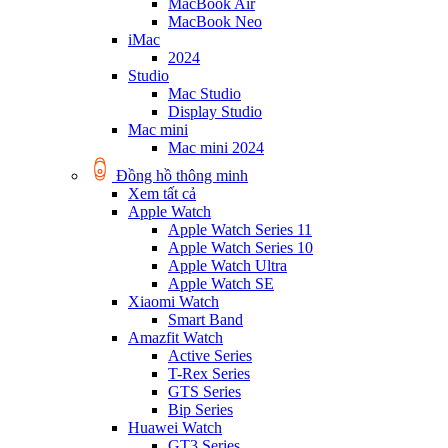
MacBook Air
MacBook Neo
iMac
2024
Studio
Mac Studio
Display Studio
Mac mini
Mac mini 2024
Đồng hồ thông minh
Xem tất cả
Apple Watch
Apple Watch Series 11
Apple Watch Series 10
Apple Watch Ultra
Apple Watch SE
Xiaomi Watch
Smart Band
Amazfit Watch
Active Series
T-Rex Series
GTS Series
Bip Series
Huawei Watch
GT3 Series