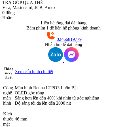
TRẢ GÓP QUA THẺ
Visa, Mastercard, JCB, Amex
0
đồng
Hoặc
Liên hệ tổng đài đặt hàng
Bấm phím 1 để liên hệ phòng kinh doanh
02466819779
Nhắn tin để đặt hàng
Thông
Xem cấu hình chi tiết
số kỹ
thuật
Công
Màn hình Retina LTPO3 Luôn Bật
nghệ
OLED góc rộng
màn
Sáng hơn lên đến 40% khi nhìn từ góc nghiêng
hình
Độ sáng tối đa lên đến 2000 nit
Kích
thước
46 mm
mặt