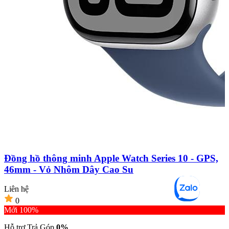
Đồng hồ thông minh Apple Watch Series 10 - GPS,
46mm - Vỏ Nhôm Dây Cao Su
Liên hệ
L
0
Mới 100%
Hỗ trợ Trả Góp
0%
H