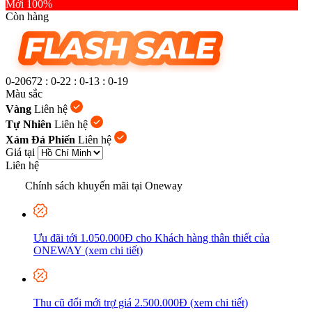
Mới 100%
Còn hàng
0-20672
:
0-22
:
0-13
:
0-20
Màu sắc
Vàng
Liên hệ
Tự Nhiên
Liên hệ
Xám Đá Phiến
Liên hệ
Giá tại
Liên hệ
Chính sách khuyến mãi tại Oneway
Ưu đãi tới 1.050.000Đ cho Khách hàng thân thiết của
ONEWAY (xem chi tiết)
Thu cũ đổi mới trợ giá 2.500.000Đ (xem chi tiết)