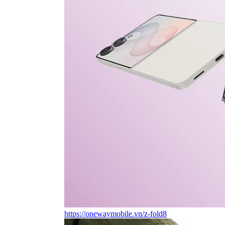
https://onewaymobile.vn/z-fold8