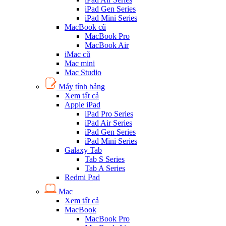
iPad Gen Series
iPad Mini Series
MacBook cũ
MacBook Pro
MacBook Air
iMac cũ
Mac mini
Mac Studio
Máy tính bảng
Xem tất cả
Apple iPad
iPad Pro Series
iPad Air Series
iPad Gen Series
iPad Mini Series
Galaxy Tab
Tab S Series
Tab A Series
Redmi Pad
Mac
Xem tất cả
MacBook
MacBook Pro