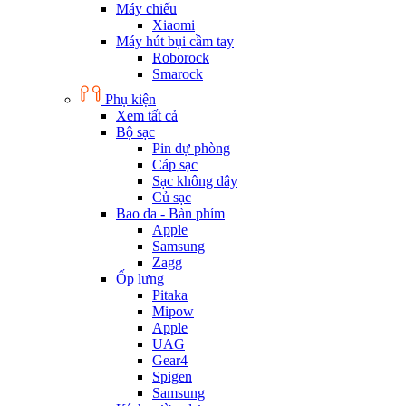
Máy chiếu
Xiaomi
Máy hút bụi cầm tay
Roborock
Smarock
Phụ kiện
Xem tất cả
Bộ sạc
Pin dự phòng
Cáp sạc
Sạc không dây
Củ sạc
Bao da - Bàn phím
Apple
Samsung
Zagg
Ốp lưng
Pitaka
Mipow
Apple
UAG
Gear4
Spigen
Samsung