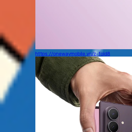
https://onewaymobile.vn/z-fold8