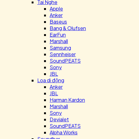
Tai Nghe
Apple
Anker
Baseus
Bang & Olufsen
EarFun
Marshall
Samsung
Sennheiser
SoundPEATS
Sony
JBL
Loa di động
Anker
JBL
Harman Kardon
Marshall
Sony
Devialet
SoundPEATS
Alpha Works
Soundbar