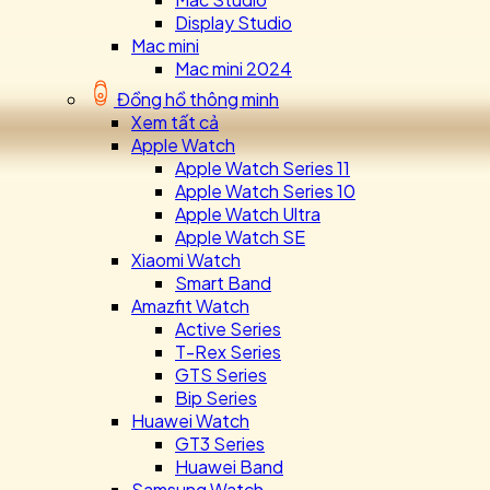
Display Studio
Mac mini
Mac mini 2024
Đồng hồ thông minh
Xem tất cả
Apple Watch
Apple Watch Series 11
Apple Watch Series 10
Apple Watch Ultra
Apple Watch SE
Xiaomi Watch
Smart Band
Amazfit Watch
Active Series
T-Rex Series
GTS Series
Bip Series
Huawei Watch
GT3 Series
Huawei Band
Samsung Watch