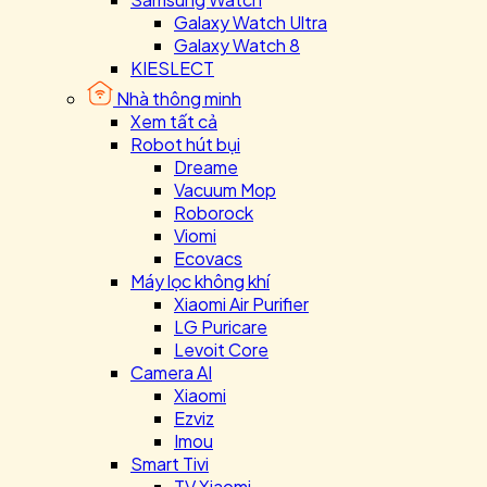
Galaxy Watch Ultra
Galaxy Watch 8
KIESLECT
Nhà thông minh
Xem tất cả
Robot hút bụi
Dreame
Vacuum Mop
Roborock
Viomi
Ecovacs
Máy lọc không khí
Xiaomi Air Purifier
LG Puricare
Levoit Core
Camera AI
Xiaomi
Ezviz
Imou
Smart Tivi
TV Xiaomi