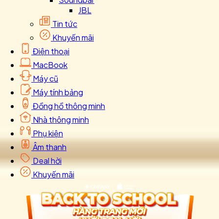
JBL
Tin tức
Khuyến mãi
Điện thoại
MacBook
Máy cũ
Máy tính bảng
Đồng hồ thông minh
Nhà thông minh
Phụ kiện
Âm thanh
Deal hời
Khuyến mãi