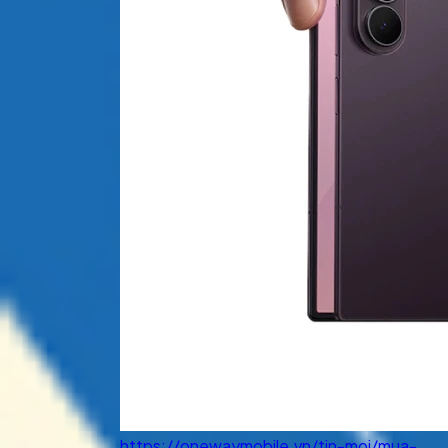
https://onewaymobile.vn/tin-moi/mua-