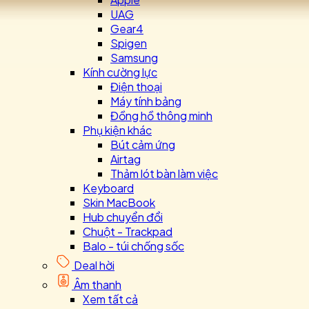
UAG
Gear4
Spigen
Samsung
Kính cường lực
Điện thoại
Máy tính bảng
Đồng hồ thông minh
Phụ kiện khác
Bút cảm ứng
Airtag
Thảm lót bàn làm việc
Keyboard
Skin MacBook
Hub chuyển đổi
Chuột - Trackpad
Balo - túi chống sốc
Deal hời
Âm thanh
Xem tất cả