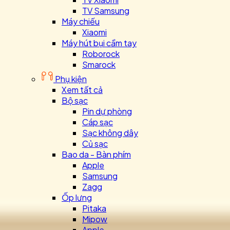
TV Samsung
Máy chiếu
Xiaomi
Máy hút bụi cầm tay
Roborock
Smarock
Phụ kiện
Xem tất cả
Bộ sạc
Pin dự phòng
Cáp sạc
Sạc không dây
Củ sạc
Bao da - Bàn phím
Apple
Samsung
Zagg
Ốp lưng
Pitaka
Mipow
Apple