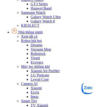
GT3 Series
Huawei Band
Samsung Watch
Galaxy Watch Ultra
Galaxy Watch 8
KIESLECT
Nhà thông minh
Xem tất cả
Robot hút bụi
Dreame
Vacuum Mop
Roborock
Viomi
Ecovacs
Máy lọc không khí
Xiaomi Air Purifier
LG Puricare
Levoit Core
Camera AI
Xiaomi
Ezviz
Imou
Smart Tivi
TV Xiaomi