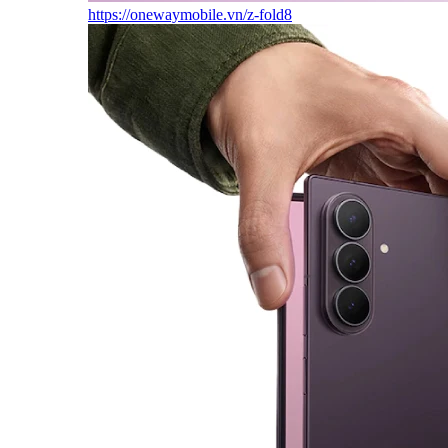
https://onewaymobile.vn/z-fold8