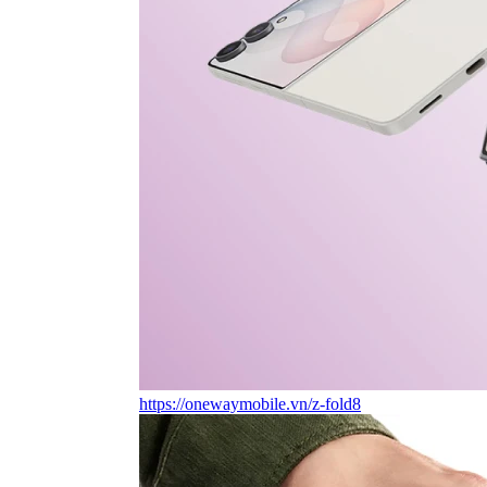
https://onewaymobile.vn/z-fold8