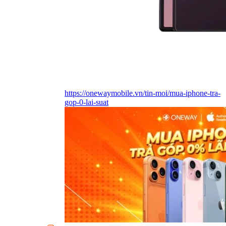
https://onewaymobile.vn/tin-moi/mua-iphone-tra-
gop-0-lai-suat