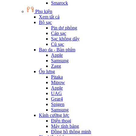
Smarock
Phụ kiện
Xem tất cả
Bộ sạc
Pin dự phòng
Cáp sạc
Sạc không dây
Củ sạc
Bao da - Bàn phím
Apple
Samsung
Zagg
Ốp lưng
Pitaka
Mipow
Apple
UAG
Gear4
Spigen
Samsung
Kính cường lực
Điện thoại
Máy tính bảng
Đồng hồ thông minh