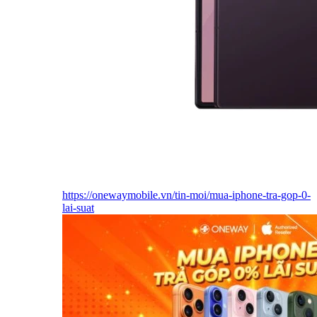
https://onewaymobile.vn/tin-moi/mua-iphone-tra-gop-0-
lai-suat