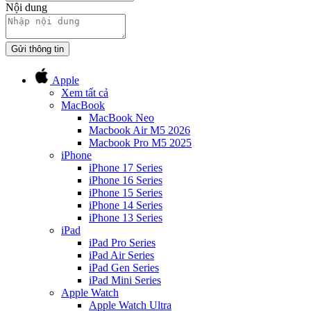
Nội dung
Gửi thông tin
Apple
Xem tất cả
MacBook
MacBook Neo
Macbook Air M5 2026
Macbook Pro M5 2025
iPhone
iPhone 17 Series
iPhone 16 Series
iPhone 15 Series
iPhone 14 Series
iPhone 13 Series
iPad
iPad Pro Series
iPad Air Series
iPad Gen Series
iPad Mini Series
Apple Watch
Apple Watch Ultra