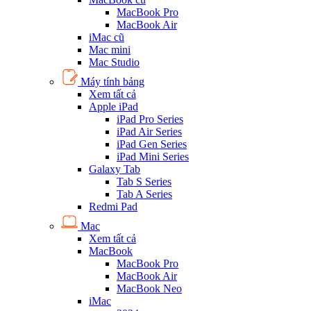
MacBook Pro
MacBook Air
iMac cũ
Mac mini
Mac Studio
Máy tính bảng
Xem tất cả
Apple iPad
iPad Pro Series
iPad Air Series
iPad Gen Series
iPad Mini Series
Galaxy Tab
Tab S Series
Tab A Series
Redmi Pad
Mac
Xem tất cả
MacBook
MacBook Pro
MacBook Air
MacBook Neo
iMac