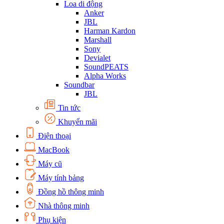
Loa di động
Anker
JBL
Harman Kardon
Marshall
Sony
Devialet
SoundPEATS
Alpha Works
Soundbar
JBL
Tin tức
Khuyến mãi
Điện thoại
MacBook
Máy cũ
Máy tính bảng
Đồng hồ thông minh
Nhà thông minh
Phụ kiện