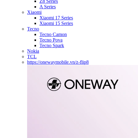
Z8 Series
A Series
Xiaomi
Xiaomi 17 Series
Xiaomi 15 Series
Tecno
Tecno Camon
Tecno Pova
Tecno Spark
Nokia
TCL
https://onewaymobile.vn/z-flip8