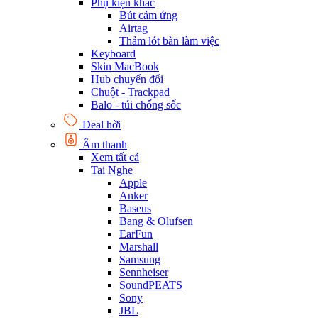
Phụ kiện khác
Bút cảm ứng
Airtag
Thảm lót bàn làm việc
Keyboard
Skin MacBook
Hub chuyển đổi
Chuột - Trackpad
Balo - túi chống sốc
Deal hời
Âm thanh
Xem tất cả
Tai Nghe
Apple
Anker
Baseus
Bang & Olufsen
EarFun
Marshall
Samsung
Sennheiser
SoundPEATS
Sony
JBL