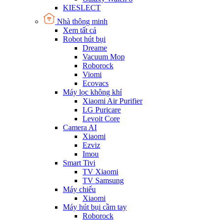
KIESLECT
Nhà thông minh
Xem tất cả
Robot hút bụi
Dreame
Vacuum Mop
Roborock
Viomi
Ecovacs
Máy lọc không khí
Xiaomi Air Purifier
LG Puricare
Levoit Core
Camera AI
Xiaomi
Ezviz
Imou
Smart Tivi
TV Xiaomi
TV Samsung
Máy chiếu
Xiaomi
Máy hút bụi cầm tay
Roborock