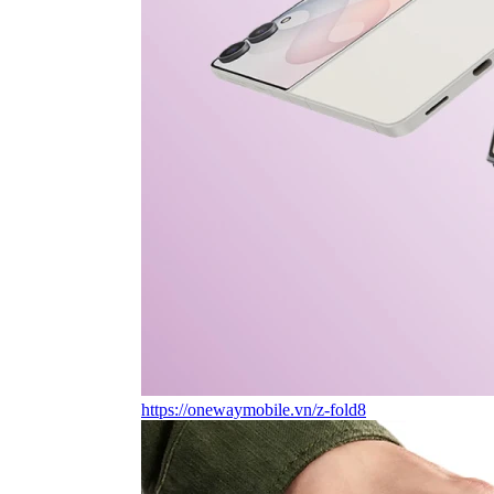
https://onewaymobile.vn/z-fold8