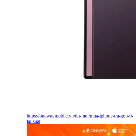
https://onewaymobile.vn/tin-moi/mua-iphone-tra-gop-0-
lai-suat