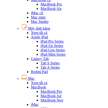
MacBook Pro
MacBook Air
iMac cũ
Mac mini
Mac Studio
Máy tính bảng
Xem tất cả
Apple iPad
iPad Pro Series
iPad Air Series
iPad Gen Series
iPad Mini Series
Galaxy Tab
Tab S Series
Tab A Series
Redmi Pad
Mac
Xem tất cả
MacBook
MacBook Pro
MacBook Air
MacBook Neo
iMac