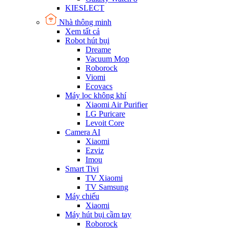
KIESLECT
Nhà thông minh
Xem tất cả
Robot hút bụi
Dreame
Vacuum Mop
Roborock
Viomi
Ecovacs
Máy lọc không khí
Xiaomi Air Purifier
LG Puricare
Levoit Core
Camera AI
Xiaomi
Ezviz
Imou
Smart Tivi
TV Xiaomi
TV Samsung
Máy chiếu
Xiaomi
Máy hút bụi cầm tay
Roborock