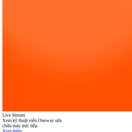
Live Stream
Xem kỹ thuật viên Oneway sửa
chữa máy trực tiếp.
Xem thêm