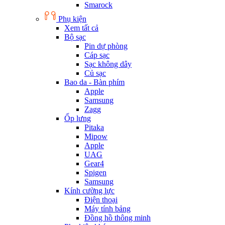
Smarock
Phụ kiện
Xem tất cả
Bộ sạc
Pin dự phòng
Cáp sạc
Sạc không dây
Củ sạc
Bao da - Bàn phím
Apple
Samsung
Zagg
Ốp lưng
Pitaka
Mipow
Apple
UAG
Gear4
Spigen
Samsung
Kính cường lực
Điện thoại
Máy tính bảng
Đồng hồ thông minh