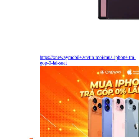
https://onewaymobile.vn/tin-moi/mua-iphone-tra-
gop-0-lai-suat