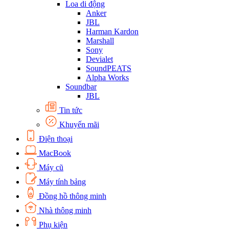
Loa di động
Anker
JBL
Harman Kardon
Marshall
Sony
Devialet
SoundPEATS
Alpha Works
Soundbar
JBL
Tin tức
Khuyến mãi
Điện thoại
MacBook
Máy cũ
Máy tính bảng
Đồng hồ thông minh
Nhà thông minh
Phụ kiện