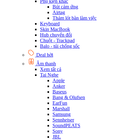
Phụ kiện khác
Bút cảm ứng
Airtag
Thảm lót bàn làm việc
Keyboard
Skin MacBook
Hub chuyển đổi
Chuột - Trackpad
Balo - túi chống sốc
Deal hời
Âm thanh
Xem tất cả
Tai Nghe
Apple
Anker
Baseus
Bang & Olufsen
EarFun
Marshall
Samsung
Sennheiser
SoundPEATS
Sony
JBL