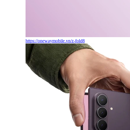
https://onewaymobile.vn/z-fold8