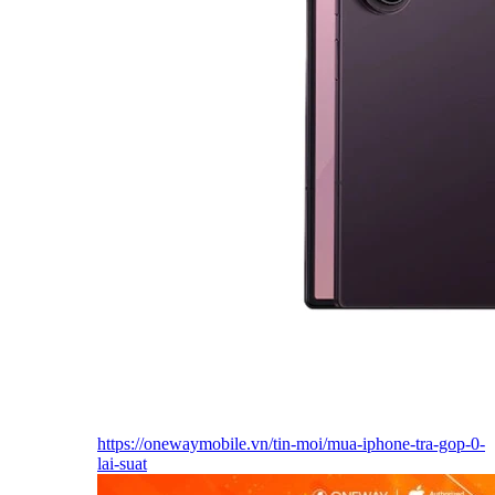
https://onewaymobile.vn/tin-moi/mua-iphone-tra-gop-0-
lai-suat