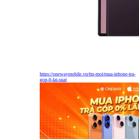
https://onewaymobile.vn/tin-moi/mua-iphone-tra-
gop-0-lai-suat