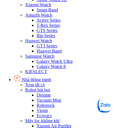
Xiaomi Watch
Smart Band
Amazfit Watch
Active Series
T-Rex Series
GTS Series
Bip Series
Huawei Watch
GT3 Series
Huawei Band
Samsung Watch
Galaxy Watch Ultra
Galaxy Watch 8
KIESLECT
Nhà thông minh
Xem tất cả
Robot hút bụi
Dreame
Vacuum Mop
Roborock
Viomi
Ecovacs
Máy lọc không khí
Xiaomi Air Purifier