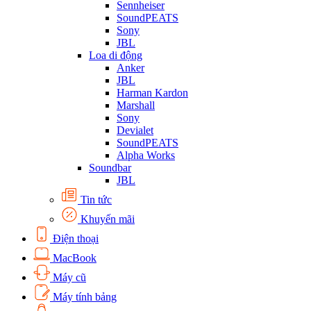
Sennheiser
SoundPEATS
Sony
JBL
Loa di động
Anker
JBL
Harman Kardon
Marshall
Sony
Devialet
SoundPEATS
Alpha Works
Soundbar
JBL
Tin tức
Khuyến mãi
Điện thoại
MacBook
Máy cũ
Máy tính bảng