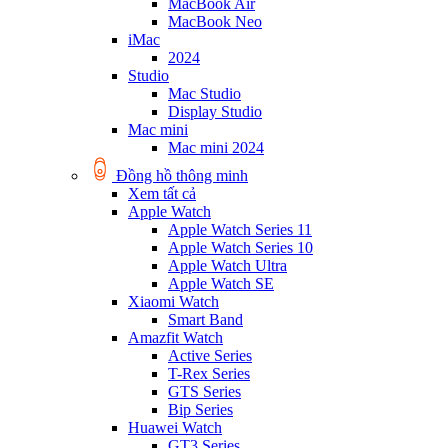
MacBook Air
MacBook Neo
iMac
2024
Studio
Mac Studio
Display Studio
Mac mini
Mac mini 2024
Đồng hồ thông minh
Xem tất cả
Apple Watch
Apple Watch Series 11
Apple Watch Series 10
Apple Watch Ultra
Apple Watch SE
Xiaomi Watch
Smart Band
Amazfit Watch
Active Series
T-Rex Series
GTS Series
Bip Series
Huawei Watch
GT3 Series