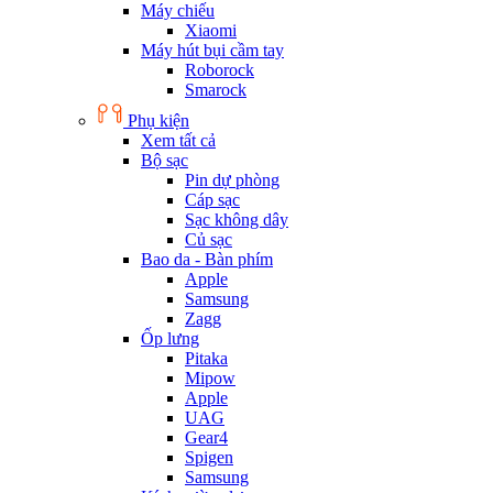
Máy chiếu
Xiaomi
Máy hút bụi cầm tay
Roborock
Smarock
Phụ kiện
Xem tất cả
Bộ sạc
Pin dự phòng
Cáp sạc
Sạc không dây
Củ sạc
Bao da - Bàn phím
Apple
Samsung
Zagg
Ốp lưng
Pitaka
Mipow
Apple
UAG
Gear4
Spigen
Samsung