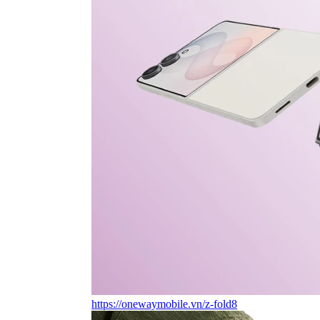
https://onewaymobile.vn/z-fold8