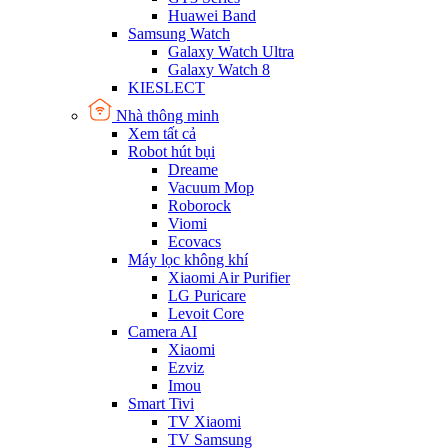
Huawei Band
Samsung Watch
Galaxy Watch Ultra
Galaxy Watch 8
KIESLECT
Nhà thông minh
Xem tất cả
Robot hút bụi
Dreame
Vacuum Mop
Roborock
Viomi
Ecovacs
Máy lọc không khí
Xiaomi Air Purifier
LG Puricare
Levoit Core
Camera AI
Xiaomi
Ezviz
Imou
Smart Tivi
TV Xiaomi
TV Samsung