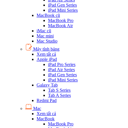
iPad Gen Series
iPad Mini Series
MacBook cũ
MacBook Pro
MacBook Air
iMac cũ
Mac mini
Mac Studio
Máy tính bảng
Xem tất cả
Apple iPad
iPad Pro Series
iPad Air Series
iPad Gen Series
iPad Mini Series
Galaxy Tab
Tab S Series
Tab A Series
Redmi Pad
Mac
Xem tất cả
MacBook
MacBook Pro