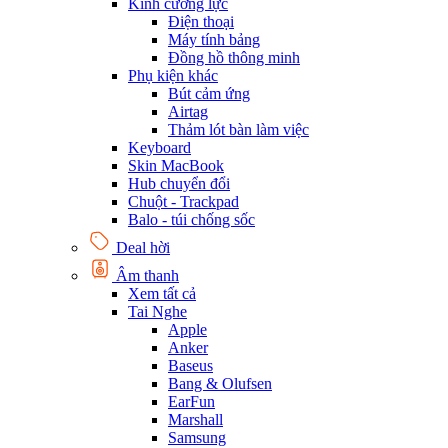
Kính cường lực
Điện thoại
Máy tính bảng
Đồng hồ thông minh
Phụ kiện khác
Bút cảm ứng
Airtag
Thảm lót bàn làm việc
Keyboard
Skin MacBook
Hub chuyển đổi
Chuột - Trackpad
Balo - túi chống sốc
Deal hời
Âm thanh
Xem tất cả
Tai Nghe
Apple
Anker
Baseus
Bang & Olufsen
EarFun
Marshall
Samsung