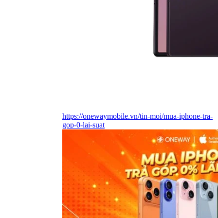
https://onewaymobile.vn/tin-moi/mua-iphone-tra-
gop-0-lai-suat