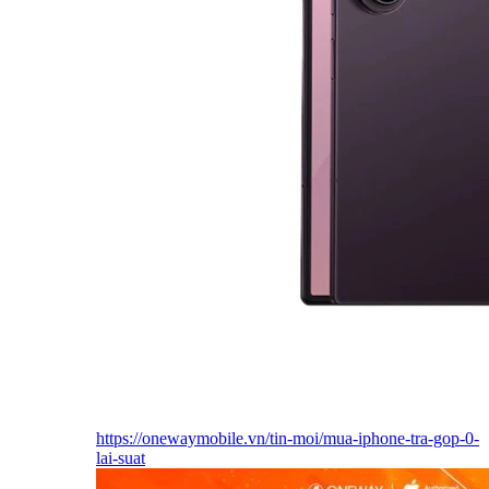
https://onewaymobile.vn/tin-moi/mua-iphone-tra-gop-0-
lai-suat