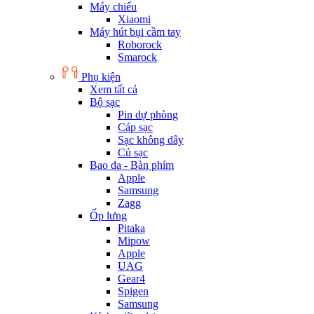
Máy chiếu
Xiaomi
Máy hút bụi cầm tay
Roborock
Smarock
Phụ kiện
Xem tất cả
Bộ sạc
Pin dự phòng
Cáp sạc
Sạc không dây
Củ sạc
Bao da - Bàn phím
Apple
Samsung
Zagg
Ốp lưng
Pitaka
Mipow
Apple
UAG
Gear4
Spigen
Samsung