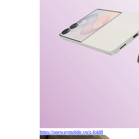
https://onewaymobile.vn/z-fold8