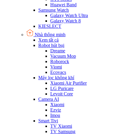
Huawei Band
Samsung Watch
Galaxy Watch Ultra
Galaxy Watch 8
KIESLECT
Nhà thông minh
Xem tất cả
Robot hút bụi
Dreame
Vacuum Mop
Roborock
Viomi
Ecovacs
Máy lọc không khí
Xiaomi Air Purifier
LG Puricare
Levoit Core
Camera AI
Xiaomi
Ezviz
Imou
Smart Tivi
TV Xiaomi
TV Samsung