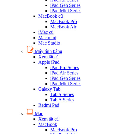
iPad Gen Series
iPad Mini Series
MacBook cũ
MacBook Pro
MacBook Air
iMac cũ
Mac mini
Mac Studio
Máy tính bảng
Xem tất cả
Apple iPad
iPad Pro Series
iPad Air Series
iPad Gen Series
iPad Mini Series
Galaxy Tab
Tab S Series
Tab A Series
Redmi Pad
Mac
Xem tất cả
MacBook
MacBook Pro