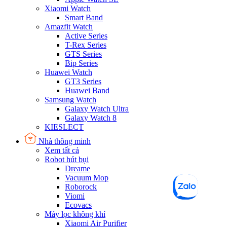
Xiaomi Watch
Smart Band
Amazfit Watch
Active Series
T-Rex Series
GTS Series
Bip Series
Huawei Watch
GT3 Series
Huawei Band
Samsung Watch
Galaxy Watch Ultra
Galaxy Watch 8
KIESLECT
Nhà thông minh
Xem tất cả
Robot hút bụi
Dreame
Vacuum Mop
Roborock
Viomi
Ecovacs
Máy lọc không khí
Xiaomi Air Purifier