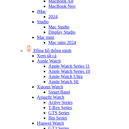
MacBook Air
MacBook Neo
iMac
2024
Studio
Mac Studio
Display Studio
Mac mini
Mac mini 2024
Đồng hồ thông minh
Xem tất cả
Apple Watch
Apple Watch Series 11
Apple Watch Series 10
Apple Watch Ultra
Apple Watch SE
Xiaomi Watch
Smart Band
Amazfit Watch
Active Series
T-Rex Series
GTS Series
Bip Series
Huawei Watch
GT3 Series