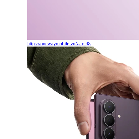
https://onewaymobile.vn/z-fold8