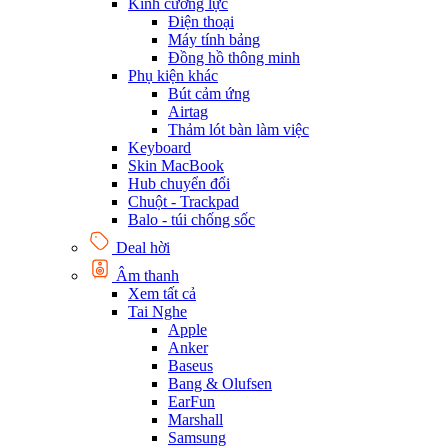
Kính cường lực
Điện thoại
Máy tính bảng
Đồng hồ thông minh
Phụ kiện khác
Bút cảm ứng
Airtag
Thảm lót bàn làm việc
Keyboard
Skin MacBook
Hub chuyển đổi
Chuột - Trackpad
Balo - túi chống sốc
Deal hời
Âm thanh
Xem tất cả
Tai Nghe
Apple
Anker
Baseus
Bang & Olufsen
EarFun
Marshall
Samsung