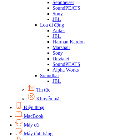
Sennheiser
SoundPEATS
Sony
JBL
Loa di động
Anker
JBL
Harman Kardon
Marshall
Sony
Devialet
SoundPEATS
Alpha Works
Soundbar
JBL
Tin tức
Khuyến mãi
Điện thoại
MacBook
Máy cũ
Máy tính bảng