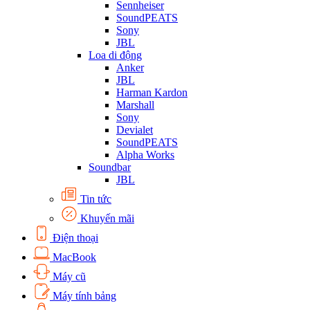
Sennheiser
SoundPEATS
Sony
JBL
Loa di động
Anker
JBL
Harman Kardon
Marshall
Sony
Devialet
SoundPEATS
Alpha Works
Soundbar
JBL
Tin tức
Khuyến mãi
Điện thoại
MacBook
Máy cũ
Máy tính bảng