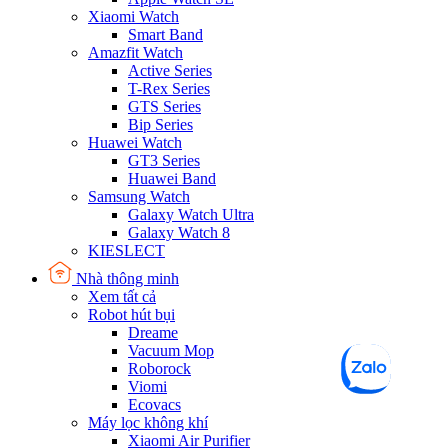
Xiaomi Watch
Smart Band
Amazfit Watch
Active Series
T-Rex Series
GTS Series
Bip Series
Huawei Watch
GT3 Series
Huawei Band
Samsung Watch
Galaxy Watch Ultra
Galaxy Watch 8
KIESLECT
Nhà thông minh
Xem tất cả
Robot hút bụi
Dreame
Vacuum Mop
Roborock
Viomi
Ecovacs
Máy lọc không khí
Xiaomi Air Purifier