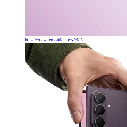
https://onewaymobile.vn/z-fold8