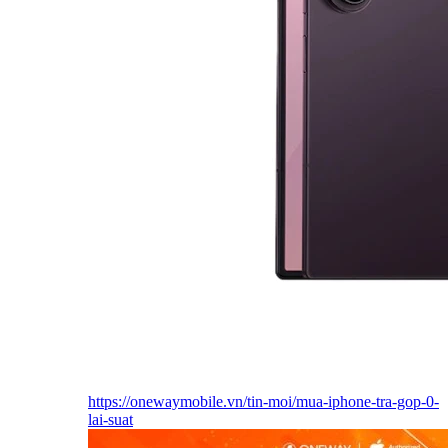
https://onewaymobile.vn/tin-moi/mua-iphone-tra-gop-0-
lai-suat