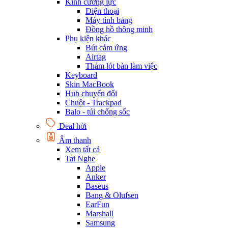
Kính cường lực
Điện thoại
Máy tính bảng
Đồng hồ thông minh
Phụ kiện khác
Bút cảm ứng
Airtag
Thảm lót bàn làm việc
Keyboard
Skin MacBook
Hub chuyển đổi
Chuột - Trackpad
Balo - túi chống sốc
Deal hời
Âm thanh
Xem tất cả
Tai Nghe
Apple
Anker
Baseus
Bang & Olufsen
EarFun
Marshall
Samsung