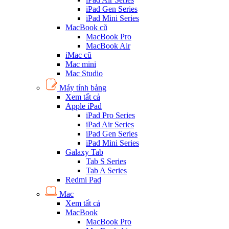
iPad Gen Series
iPad Mini Series
MacBook cũ
MacBook Pro
MacBook Air
iMac cũ
Mac mini
Mac Studio
Máy tính bảng
Xem tất cả
Apple iPad
iPad Pro Series
iPad Air Series
iPad Gen Series
iPad Mini Series
Galaxy Tab
Tab S Series
Tab A Series
Redmi Pad
Mac
Xem tất cả
MacBook
MacBook Pro