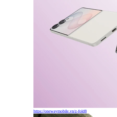
https://onewaymobile.vn/z-fold8