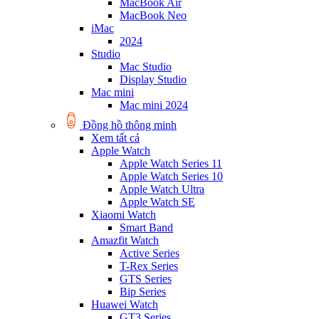
MacBook Air
MacBook Neo
iMac
2024
Studio
Mac Studio
Display Studio
Mac mini
Mac mini 2024
Đồng hồ thông minh
Xem tất cả
Apple Watch
Apple Watch Series 11
Apple Watch Series 10
Apple Watch Ultra
Apple Watch SE
Xiaomi Watch
Smart Band
Amazfit Watch
Active Series
T-Rex Series
GTS Series
Bip Series
Huawei Watch
GT3 Series