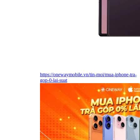
https://onewaymobile.vn/tin-moi/mua-iphone-tra-
gop-0-lai-suat