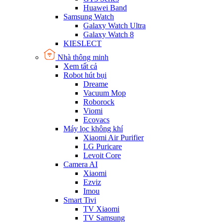
Huawei Band
Samsung Watch
Galaxy Watch Ultra
Galaxy Watch 8
KIESLECT
Nhà thông minh
Xem tất cả
Robot hút bụi
Dreame
Vacuum Mop
Roborock
Viomi
Ecovacs
Máy lọc không khí
Xiaomi Air Purifier
LG Puricare
Levoit Core
Camera AI
Xiaomi
Ezviz
Imou
Smart Tivi
TV Xiaomi
TV Samsung