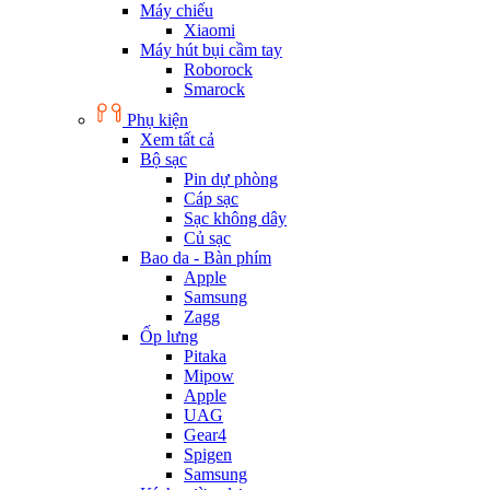
Máy chiếu
Xiaomi
Máy hút bụi cầm tay
Roborock
Smarock
Phụ kiện
Xem tất cả
Bộ sạc
Pin dự phòng
Cáp sạc
Sạc không dây
Củ sạc
Bao da - Bàn phím
Apple
Samsung
Zagg
Ốp lưng
Pitaka
Mipow
Apple
UAG
Gear4
Spigen
Samsung