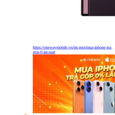
https://onewaymobile.vn/tin-moi/mua-iphone-tra-
gop-0-lai-suat