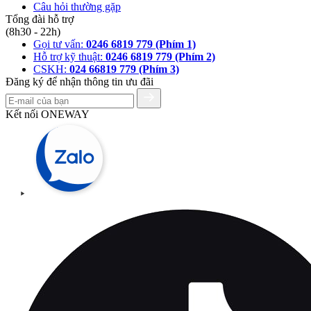
Câu hỏi thường gặp
Tổng đài hỗ trợ
(8h30 - 22h)
Gọi tư vấn:
0246 6819 779 (Phím 1)
Hỗ trợ kỹ thuật:
0246 6819 779 (Phím 2)
CSKH:
024 66819 779 (Phím 3)
Đăng ký để nhận thông tin ưu đãi
Kết nối ONEWAY