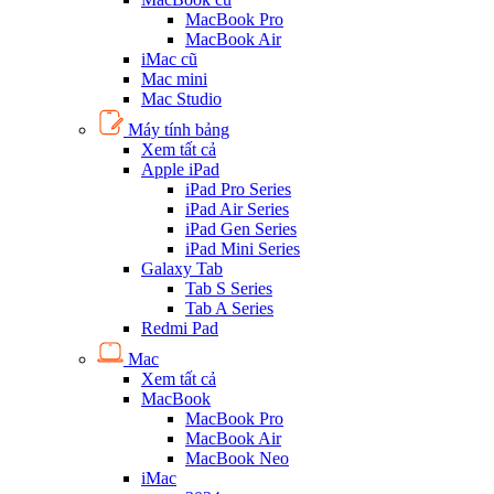
MacBook Pro
MacBook Air
iMac cũ
Mac mini
Mac Studio
Máy tính bảng
Xem tất cả
Apple iPad
iPad Pro Series
iPad Air Series
iPad Gen Series
iPad Mini Series
Galaxy Tab
Tab S Series
Tab A Series
Redmi Pad
Mac
Xem tất cả
MacBook
MacBook Pro
MacBook Air
MacBook Neo
iMac