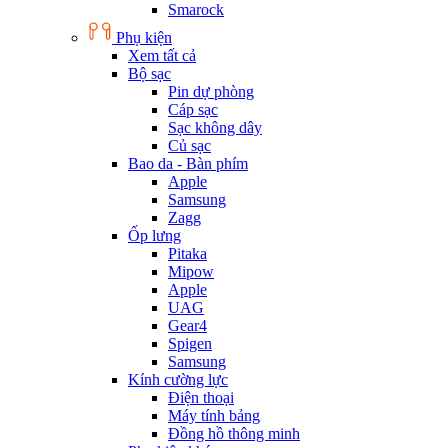
Smarock
Phụ kiện
Xem tất cả
Bộ sạc
Pin dự phòng
Cáp sạc
Sạc không dây
Củ sạc
Bao da - Bàn phím
Apple
Samsung
Zagg
Ốp lưng
Pitaka
Mipow
Apple
UAG
Gear4
Spigen
Samsung
Kính cường lực
Điện thoại
Máy tính bảng
Đồng hồ thông minh