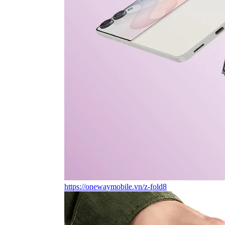
https://onewaymobile.vn/z-fold8