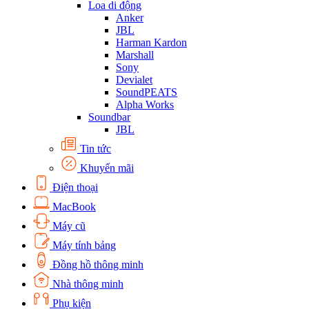
Loa di động
Anker
JBL
Harman Kardon
Marshall
Sony
Devialet
SoundPEATS
Alpha Works
Soundbar
JBL
Tin tức
Khuyến mãi
Điện thoại
MacBook
Máy cũ
Máy tính bảng
Đồng hồ thông minh
Nhà thông minh
Phụ kiện