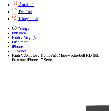
Âm thanh
Deal hời
Khuyến mãi
Trang chủ
Phụ kiện
Kính cường lực
Điện thoại
iPhone
17 Series
Kính Cường Lực Trong Suốt Mipow Kingbull HD Silk
Premium iPhone 17 Series