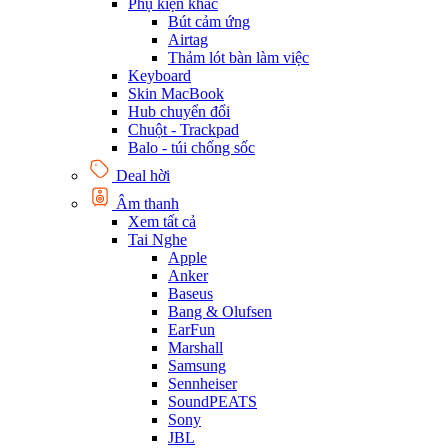
Phụ kiện khác
Bút cảm ứng
Airtag
Thảm lót bàn làm việc
Keyboard
Skin MacBook
Hub chuyển đổi
Chuột - Trackpad
Balo - túi chống sốc
Deal hời
Âm thanh
Xem tất cả
Tai Nghe
Apple
Anker
Baseus
Bang & Olufsen
EarFun
Marshall
Samsung
Sennheiser
SoundPEATS
Sony
JBL