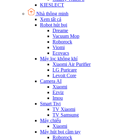
KIESLECT
Nhà thông minh
Xem tất cả
Robot hút bụi
Dreame
Vacuum Mop
Roborock
Viomi
Ecovacs
Máy lọc không khí
Xiaomi Air Purifier
LG Puricare
Levoit Core
Camera AI
Xiaomi
Ezviz
Imou
Smart Tivi
TV Xiaomi
TV Samsung
Máy chiếu
Xiaomi
Máy hút bụi cầm tay
Roborock