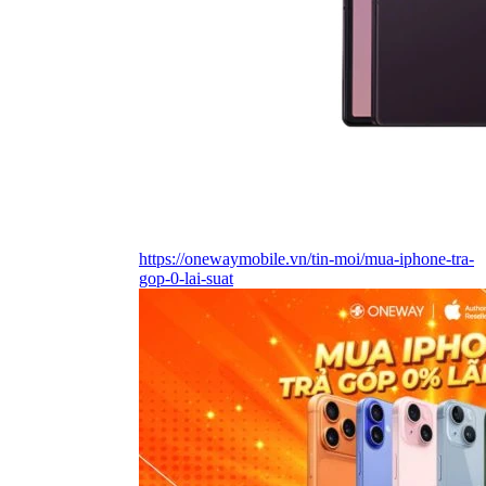
https://onewaymobile.vn/tin-moi/mua-iphone-tra-
gop-0-lai-suat