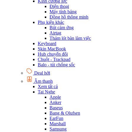
Kính cường lực
Điện thoại
Máy tính bảng
Đồng hồ thông minh
Phụ kiện khác
Bút cảm ứng
Airtag
Thảm lót bàn làm việc
Keyboard
Skin MacBook
Hub chuyển đổi
Chuột - Trackpad
Balo - túi chống sốc
Deal hời
Âm thanh
Xem tất cả
Tai Nghe
Apple
Anker
Baseus
Bang & Olufsen
EarFun
Marshall
Samsung