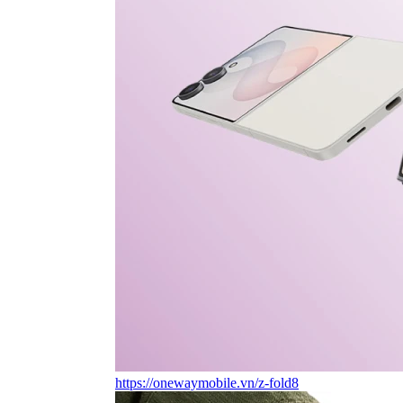
https://onewaymobile.vn/z-fold8