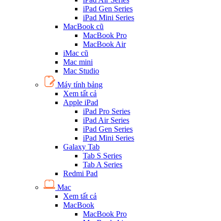
iPad Gen Series
iPad Mini Series
MacBook cũ
MacBook Pro
MacBook Air
iMac cũ
Mac mini
Mac Studio
Máy tính bảng
Xem tất cả
Apple iPad
iPad Pro Series
iPad Air Series
iPad Gen Series
iPad Mini Series
Galaxy Tab
Tab S Series
Tab A Series
Redmi Pad
Mac
Xem tất cả
MacBook
MacBook Pro