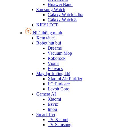
Huawei Band
Samsung Watch
Galaxy Watch Ultra
Galaxy Watch 8
KIESLECT
Nhà thông minh
Xem tất cả
Robot hút bụi
Dreame
Vacuum Mop
Roborock
Viomi
Ecovacs
Máy lọc không khí
Xiaomi Air Purifier
LG Puricare
Levoit Core
Camera AI
Xiaomi
Ezviz
Imou
Smart Tivi
TV Xiaomi
TV Samsung