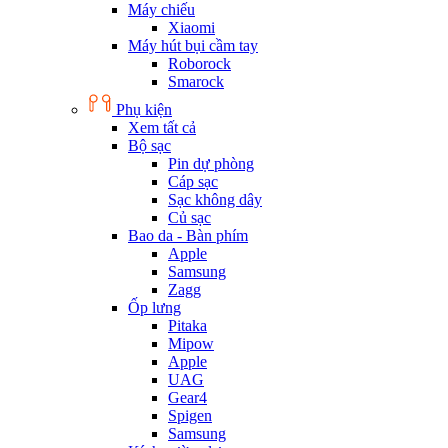
Máy chiếu
Xiaomi
Máy hút bụi cầm tay
Roborock
Smarock
Phụ kiện
Xem tất cả
Bộ sạc
Pin dự phòng
Cáp sạc
Sạc không dây
Củ sạc
Bao da - Bàn phím
Apple
Samsung
Zagg
Ốp lưng
Pitaka
Mipow
Apple
UAG
Gear4
Spigen
Samsung