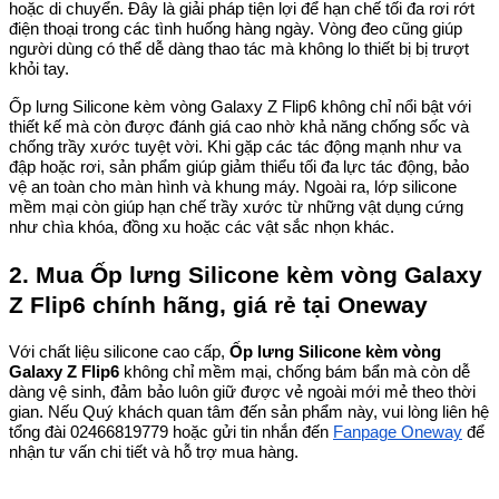
hoặc di chuyển. Đây là giải pháp tiện lợi để hạn chế tối đa rơi rớt
điện thoại trong các tình huống hàng ngày. Vòng đeo cũng giúp
người dùng có thể dễ dàng thao tác mà không lo thiết bị bị trượt
khỏi tay.
Ốp lưng Silicone kèm vòng Galaxy Z Flip6 không chỉ nổi bật với
thiết kế mà còn được đánh giá cao nhờ khả năng chống sốc và
chống trầy xước tuyệt vời. Khi gặp các tác động mạnh như va
đập hoặc rơi, sản phẩm giúp giảm thiểu tối đa lực tác động, bảo
vệ an toàn cho màn hình và khung máy. Ngoài ra, lớp silicone
mềm mại còn giúp hạn chế trầy xước từ những vật dụng cứng
như chìa khóa, đồng xu hoặc các vật sắc nhọn khác.
2. Mua Ốp lưng Silicone kèm vòng Galaxy
Z Flip6 chính hãng, giá rẻ tại Oneway
Với chất liệu silicone cao cấp,
Ốp lưng Silicone kèm vòng
Galaxy Z Flip6
không chỉ mềm mại, chống bám bẩn mà còn dễ
dàng vệ sinh, đảm bảo luôn giữ được vẻ ngoài mới mẻ theo thời
gian. Nếu Quý khách quan tâm đến sản phẩm này, vui lòng liên hệ
tổng đài 02466819779 hoặc gửi tin nhắn đến
Fanpage Oneway
để
nhận tư vấn chi tiết và hỗ trợ mua hàng.