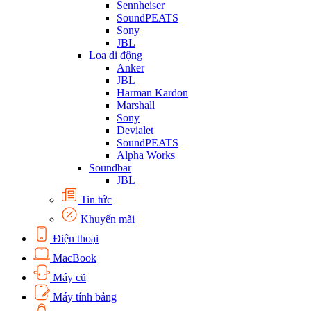
Sennheiser
SoundPEATS
Sony
JBL
Loa di động
Anker
JBL
Harman Kardon
Marshall
Sony
Devialet
SoundPEATS
Alpha Works
Soundbar
JBL
Tin tức
Khuyến mãi
Điện thoại
MacBook
Máy cũ
Máy tính bảng