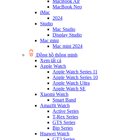
MacBook Air
MacBook Neo
iMac
2024
Studio
Mac Studio
Display Studio
Mac mini
Mac mini 2024
Đồng hồ thông minh
Xem tất cả
Apple Watch
Apple Watch Series 11
Apple Watch Series 10
Apple Watch Ultra
Apple Watch SE
Xiaomi Watch
Smart Band
Amazfit Watch
Active Series
T-Rex Series
GTS Series
Bip Series
Huawei Watch
GT3 Series