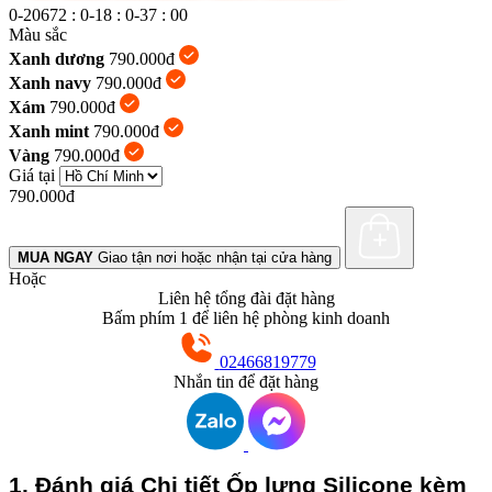
0-20672
:
0-18
:
0-38
:
0-1
Màu sắc
Xanh dương
790.000đ
Xanh navy
790.000đ
Xám
790.000đ
Xanh mint
790.000đ
Vàng
790.000đ
Giá tại
790.000đ
MUA NGAY
Giao tận nơi hoặc nhận tại cửa hàng
Hoặc
Liên hệ tổng đài đặt hàng
Bấm phím 1 để liên hệ phòng kinh doanh
02466819779
Nhắn tin để đặt hàng
1. Đánh giá Chi tiết Ốp lưng Silicone kèm