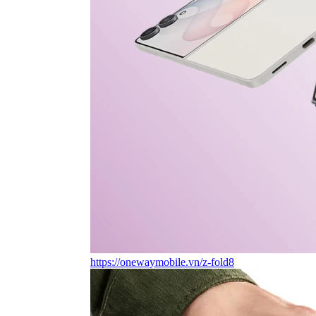
https://onewaymobile.vn/z-fold8