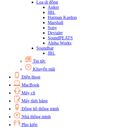
Loa di động
Anker
JBL
Harman Kardon
Marshall
Sony
Devialet
SoundPEATS
Alpha Works
Soundbar
JBL
Tin tức
Khuyến mãi
Điện thoại
MacBook
Máy cũ
Máy tính bảng
Đồng hồ thông minh
Nhà thông minh
Phụ kiện