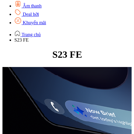
Âm thanh
Deal hời
Khuyến mãi
Trang chủ
S23 FE
S23 FE