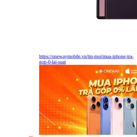
https://onewaymobile.vn/tin-moi/mua-iphone-tra-
gop-0-lai-suat