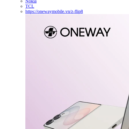
Nokia
TCL
https://onewaymobile.vn/z-flip8