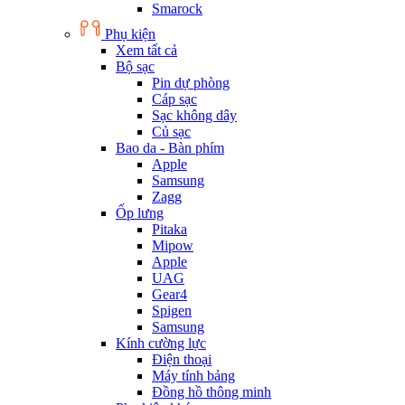
Smarock
Phụ kiện
Xem tất cả
Bộ sạc
Pin dự phòng
Cáp sạc
Sạc không dây
Củ sạc
Bao da - Bàn phím
Apple
Samsung
Zagg
Ốp lưng
Pitaka
Mipow
Apple
UAG
Gear4
Spigen
Samsung
Kính cường lực
Điện thoại
Máy tính bảng
Đồng hồ thông minh