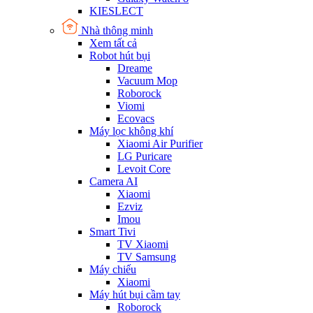
KIESLECT
Nhà thông minh
Xem tất cả
Robot hút bụi
Dreame
Vacuum Mop
Roborock
Viomi
Ecovacs
Máy lọc không khí
Xiaomi Air Purifier
LG Puricare
Levoit Core
Camera AI
Xiaomi
Ezviz
Imou
Smart Tivi
TV Xiaomi
TV Samsung
Máy chiếu
Xiaomi
Máy hút bụi cầm tay
Roborock