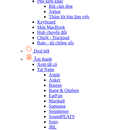
Phụ kiện khác
Bút cảm ứng
Airtag
Thảm lót bàn làm việc
Keyboard
Skin MacBook
Hub chuyển đổi
Chuột - Trackpad
Balo - túi chống sốc
Deal hời
Âm thanh
Xem tất cả
Tai Nghe
Apple
Anker
Baseus
Bang & Olufsen
EarFun
Marshall
Samsung
Sennheiser
SoundPEATS
Sony
JBL