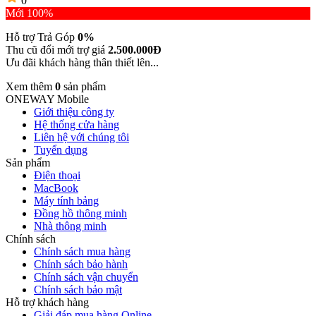
0
Mới 100%
Hỗ trợ Trả Góp
0%
Thu cũ đổi mới trợ giá
2.500.000Đ
Ưu đãi khách hàng thân thiết lên...
Xem thêm
0
sản phẩm
ONEWAY Mobile
Giới thiệu công ty
Hệ thống cửa hàng
Liên hệ với chúng tôi
Tuyển dụng
Sản phẩm
Điện thoại
MacBook
Máy tính bảng
Đồng hồ thông minh
Nhà thông minh
Chính sách
Chính sách mua hàng
Chính sách bảo hành
Chính sách vận chuyển
Chính sách bảo mật
Hỗ trợ khách hàng
Giải đáp mua hàng Online