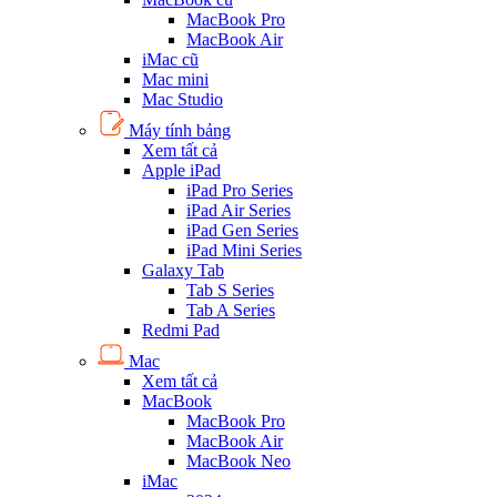
MacBook Pro
MacBook Air
iMac cũ
Mac mini
Mac Studio
Máy tính bảng
Xem tất cả
Apple iPad
iPad Pro Series
iPad Air Series
iPad Gen Series
iPad Mini Series
Galaxy Tab
Tab S Series
Tab A Series
Redmi Pad
Mac
Xem tất cả
MacBook
MacBook Pro
MacBook Air
MacBook Neo
iMac