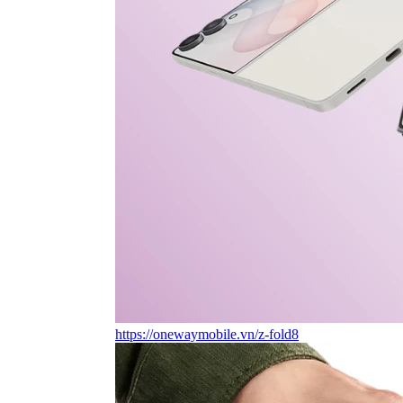
https://onewaymobile.vn/z-fold8