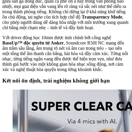
giữa sân ga đông đúc, quán cà phê ồn ã hay trong văn phòng náo
nhiệt, mọi giai điệu vẫn vang lên rõ ràng và sắc nét như thể diễn ra
trong thính phòng riêng. Không chỉ dừng lại ở khả năng khử tiếng
ồn chủ động, tai nghe còn tích hợp chế độ
Transparency Mode
,
cho phép người dùng dễ dàng hòa nhập với môi trường xung quanh
chỉ bằng một chạm nhẹ – tinh tế và đầy linh hoạt.
Với driver động học 10mm được tinh chỉnh bởi công nghệ
BassUp™ độc quyền từ Anker
, Soundcore R50I NC mang đến
âm trầm sâu lắng, âm trung rõ nét và âm cao trong trẻo – tạo nên
một tổng thể âm thanh cân bằng, hài hòa và đầy cảm xúc. Từng nốt
nhạc, từng tiếng ngân vang đều được thể hiện trọn vẹn, như đưa
thính giả bước vào một không gian hòa nhạc sống động, nơi cảm
xúc và nghệ thuật hòa quyện trong từng khoảnh khắc.
Kết nối ổn định, trải nghiệm không giới hạn