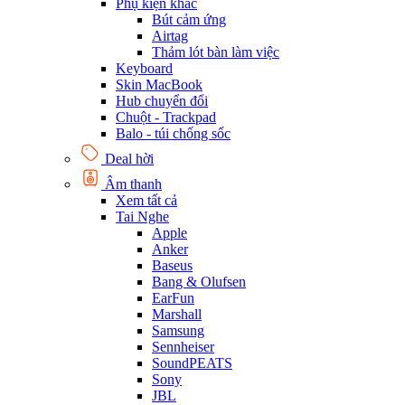
Phụ kiện khác
Bút cảm ứng
Airtag
Thảm lót bàn làm việc
Keyboard
Skin MacBook
Hub chuyển đổi
Chuột - Trackpad
Balo - túi chống sốc
Deal hời
Âm thanh
Xem tất cả
Tai Nghe
Apple
Anker
Baseus
Bang & Olufsen
EarFun
Marshall
Samsung
Sennheiser
SoundPEATS
Sony
JBL