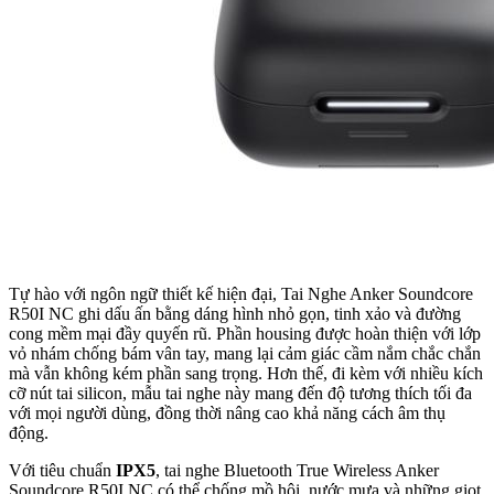
Tự hào với ngôn ngữ thiết kế hiện đại, Tai Nghe Anker Soundcore
R50I NC ghi dấu ấn bằng dáng hình nhỏ gọn, tinh xảo và đường
cong mềm mại đầy quyến rũ. Phần housing được hoàn thiện với lớp
vỏ nhám chống bám vân tay, mang lại cảm giác cầm nắm chắc chắn
mà vẫn không kém phần sang trọng. Hơn thế, đi kèm với nhiều kích
cỡ nút tai silicon, mẫu tai nghe này mang đến độ tương thích tối đa
với mọi người dùng, đồng thời nâng cao khả năng cách âm thụ
động.
Với tiêu chuẩn
IPX5
, tai nghe Bluetooth True Wireless Anker
Soundcore R50I NC có thể chống mồ hôi, nước mưa và những giọt