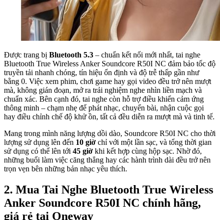
Được trang bị
Bluetooth 5.3
– chuẩn kết nối mới nhất, tai nghe
Bluetooth True Wireless Anker Soundcore R50I NC đảm bảo tốc độ
truyền tải nhanh chóng, tín hiệu ổn định và độ trễ thấp gần như
bằng 0. Việc xem phim, chơi game hay gọi video đều trở nên mượt
mà, không gián đoạn, mở ra trải nghiệm nghe nhìn liền mạch và
chuẩn xác. Bên cạnh đó, tai nghe còn hỗ trợ điều khiển cảm ứng
thông minh – chạm nhẹ để phát nhạc, chuyển bài, nhận cuộc gọi
hay điều chỉnh chế độ khử ồn, tất cả đều diễn ra mượt mà và tinh tế.
Mang trong mình năng lượng dồi dào, Soundcore R50I NC cho thời
lượng sử dụng lên đến
10 giờ
chỉ với một lần sạc, và tổng thời gian
sử dụng có thể lên tới
45 giờ
khi kết hợp cùng hộp sạc. Nhờ đó,
những buổi làm việc căng thẳng hay các hành trình dài đều trở nên
trọn vẹn bên những bản nhạc yêu thích.
2. Mua Tai Nghe Bluetooth True Wireless
Anker Soundcore R50I NC chính hãng,
giá rẻ tại Oneway