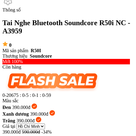
Thông số
Tai Nghe Bluetooth Soundcore R50i NC -
A3959
0
Mã sản phẩm
R50I
Thương hiệu
Soundcore
Mới 100%
Còn hàng
0-20675
:
0-5
:
0-1
:
00
Màu sắc
Đen
390.000đ
Xanh dương
390.000đ
Trắng
390.000đ
Giá tại
390.000đ
590.000đ
-34%