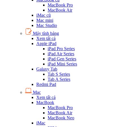
MacBook Pro
MacBook Air
iMac cũ
Mac mini
Mac Studio
Máy tính bảng
Xem tất cả
Apple iPad
iPad Pro Series
iPad Air Series
iPad Gen Series
iPad Mini Series
Galaxy Tab
Tab S Series
Tab A Series
Redmi Pad
Mac
Xem tất cả
MacBook
MacBook Pro
MacBook Air
MacBook Neo
iMac