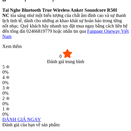
Tai Nghe Bluetooth True Wireless Anker Soundcore R50I
NC
tỏa sáng như một biểu tượng của chất âm đỉnh cao và sự thanh
lịch tinh tế, dành cho những ai khao khát sự hoàn hảo trong từng
nốt nhạc. Quý khách hãy nhanh tay đặt mua ngay bằng cách liên hệ
đến tổng đài 02466819779 hoặc nhắn tin qua
Fanpage Oneway Việt
Nam
Xem thêm
0
Đánh giá trung bình
5
0%
4
0%
3
0%
2
0%
1
0%
ĐÁNH GIÁ NGAY
Đánh giá của bạn về sản phẩm: