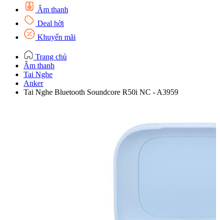
Âm thanh
Deal hời
Khuyến mãi
Trang chủ
Âm thanh
Tai Nghe
Anker
Tai Nghe Bluetooth Soundcore R50i NC - A3959