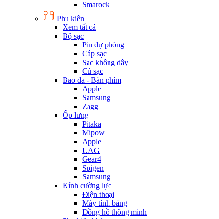
Smarock
Phụ kiện
Xem tất cả
Bộ sạc
Pin dự phòng
Cáp sạc
Sạc không dây
Củ sạc
Bao da - Bàn phím
Apple
Samsung
Zagg
Ốp lưng
Pitaka
Mipow
Apple
UAG
Gear4
Spigen
Samsung
Kính cường lực
Điện thoại
Máy tính bảng
Đồng hồ thông minh