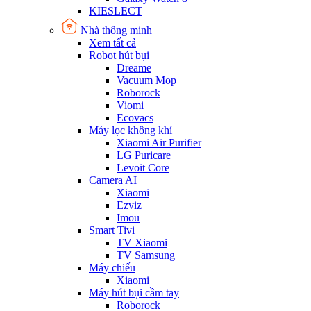
KIESLECT
Nhà thông minh
Xem tất cả
Robot hút bụi
Dreame
Vacuum Mop
Roborock
Viomi
Ecovacs
Máy lọc không khí
Xiaomi Air Purifier
LG Puricare
Levoit Core
Camera AI
Xiaomi
Ezviz
Imou
Smart Tivi
TV Xiaomi
TV Samsung
Máy chiếu
Xiaomi
Máy hút bụi cầm tay
Roborock