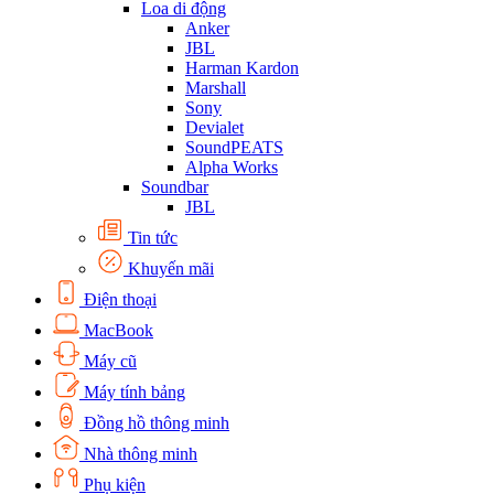
Loa di động
Anker
JBL
Harman Kardon
Marshall
Sony
Devialet
SoundPEATS
Alpha Works
Soundbar
JBL
Tin tức
Khuyến mãi
Điện thoại
MacBook
Máy cũ
Máy tính bảng
Đồng hồ thông minh
Nhà thông minh
Phụ kiện