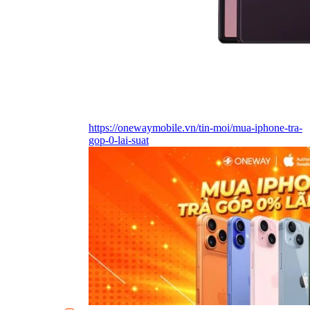
https://onewaymobile.vn/tin-moi/mua-iphone-tra-
gop-0-lai-suat