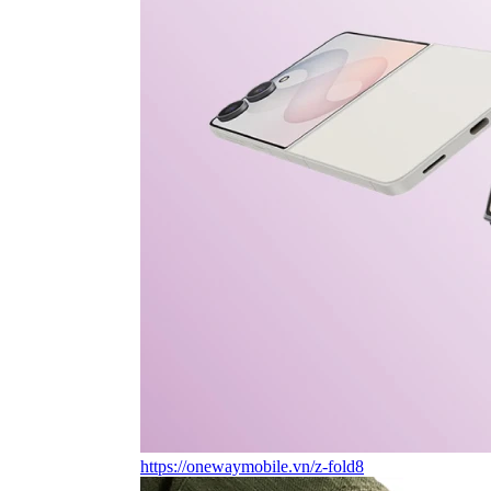
https://onewaymobile.vn/z-fold8