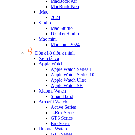
MacBook Air
MacBook Neo
iMac
2024
Studio
Mac Studio
Display Studio
Mac mini
Mac mini 2024
Đồng hồ thông minh
Xem tất cả
Apple Watch
Apple Watch Series 11
Apple Watch Series 10
Apple Watch Ultra
Apple Watch SE
Xiaomi Watch
Smart Band
Amazfit Watch
Active Series
T-Rex Series
GTS Series
Bip Series
Huawei Watch
GT3 Series