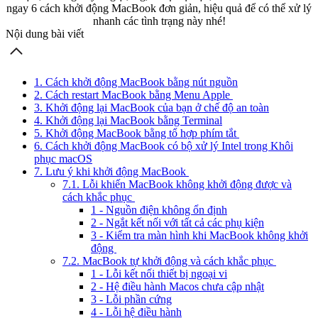
ngay 6 cách khởi động MacBook đơn giản, hiệu quả để có thể xử lý
nhanh các tình trạng này nhé!
Nội dung bài viết
1. Cách khởi động MacBook bằng nút nguồn
2. Cách restart MacBook bằng Menu Apple
3. Khởi động lại MacBook của bạn ở chế độ an toàn
4. Khởi động lại MacBook bằng Terminal
5. Khởi động MacBook bằng tổ hợp phím tắt
6. Cách khởi động MacBook có bộ xử lý Intel trong Khôi
phục macOS
7. Lưu ý khi khởi động MacBook
7.1. Lỗi khiến MacBook không khởi động được và
cách khắc phục
1 - Nguồn điện không ổn định
2 - Ngắt kết nối với tất cả các phụ kiện
3 - Kiểm tra màn hình khi MacBook không khởi
động
7.2. MacBook tự khởi động và cách khắc phục
1 - Lỗi kết nối thiết bị ngoại vi
2 - Hệ điều hành Macos chưa cập nhật
3 - Lỗi phần cứng
4 - Lỗi hệ điều hành