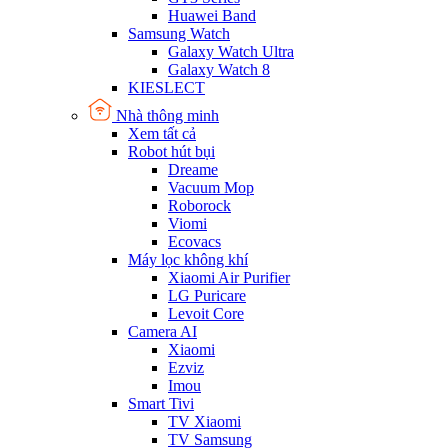
Huawei Band
Samsung Watch
Galaxy Watch Ultra
Galaxy Watch 8
KIESLECT
Nhà thông minh
Xem tất cả
Robot hút bụi
Dreame
Vacuum Mop
Roborock
Viomi
Ecovacs
Máy lọc không khí
Xiaomi Air Purifier
LG Puricare
Levoit Core
Camera AI
Xiaomi
Ezviz
Imou
Smart Tivi
TV Xiaomi
TV Samsung