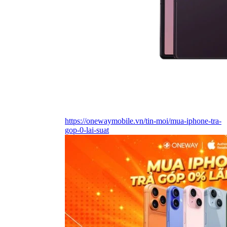
https://onewaymobile.vn/tin-moi/mua-iphone-tra-
gop-0-lai-suat