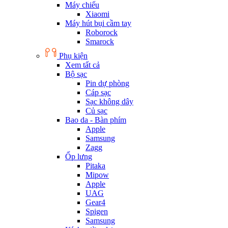
Máy chiếu
Xiaomi
Máy hút bụi cầm tay
Roborock
Smarock
Phụ kiện
Xem tất cả
Bộ sạc
Pin dự phòng
Cáp sạc
Sạc không dây
Củ sạc
Bao da - Bàn phím
Apple
Samsung
Zagg
Ốp lưng
Pitaka
Mipow
Apple
UAG
Gear4
Spigen
Samsung