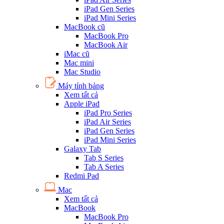
iPad Gen Series
iPad Mini Series
MacBook cũ
MacBook Pro
MacBook Air
iMac cũ
Mac mini
Mac Studio
Máy tính bảng
Xem tất cả
Apple iPad
iPad Pro Series
iPad Air Series
iPad Gen Series
iPad Mini Series
Galaxy Tab
Tab S Series
Tab A Series
Redmi Pad
Mac
Xem tất cả
MacBook
MacBook Pro