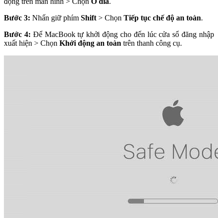
động trên màn hình > Chọn
Ổ đĩa
.
Bước 3:
Nhấn giữ phím
Shift
> Chọn
Tiếp tục chế độ an toàn
.
Bước 4:
Để MacBook tự khởi động cho đến lúc cửa sổ đăng nhập
xuất hiện > Chọn
Khởi động an toàn
trên thanh công cụ.