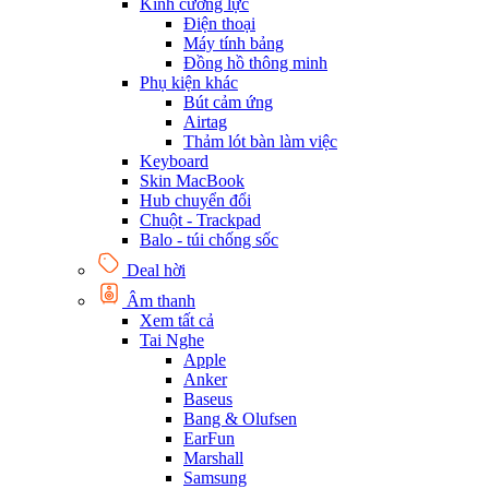
Kính cường lực
Điện thoại
Máy tính bảng
Đồng hồ thông minh
Phụ kiện khác
Bút cảm ứng
Airtag
Thảm lót bàn làm việc
Keyboard
Skin MacBook
Hub chuyển đổi
Chuột - Trackpad
Balo - túi chống sốc
Deal hời
Âm thanh
Xem tất cả
Tai Nghe
Apple
Anker
Baseus
Bang & Olufsen
EarFun
Marshall
Samsung