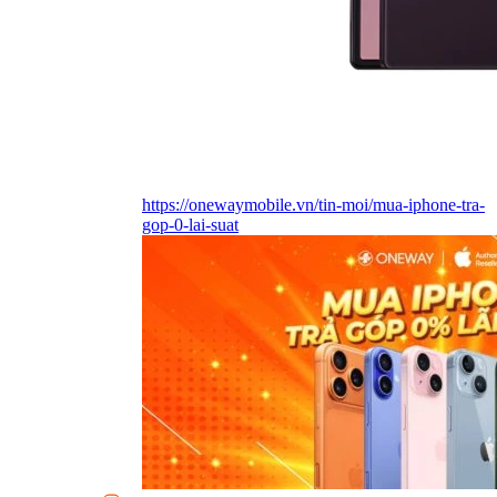
https://onewaymobile.vn/tin-moi/mua-iphone-tra-
gop-0-lai-suat