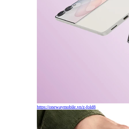
https://onewaymobile.vn/z-fold8