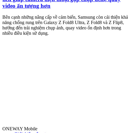
video ấn tượng hơn
M
m
Bên cạnh những nâng cấp về cảm biến, Samsung còn cải thiện khả
n
năng chống rung trên Galaxy Z Fold8 Ultra, Z Fold8 và Z Flip8,
hướng đến trải nghiệm chụp ảnh, quay video ổn định hơn trong
nhiều điều kiện sử dụng.
ONEWAY Mobile