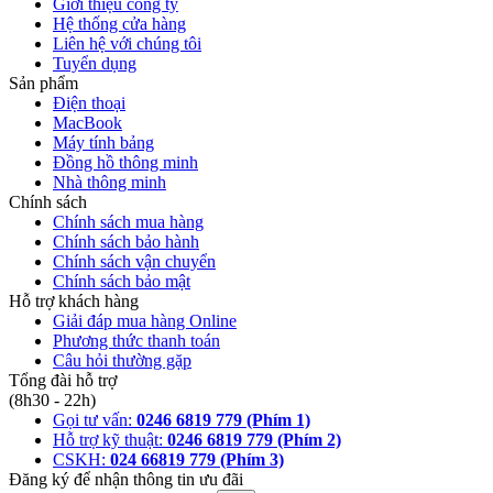
Giới thiệu công ty
Hệ thống cửa hàng
Liên hệ với chúng tôi
Tuyển dụng
Sản phẩm
Điện thoại
MacBook
Máy tính bảng
Đồng hồ thông minh
Nhà thông minh
Chính sách
Chính sách mua hàng
Chính sách bảo hành
Chính sách vận chuyển
Chính sách bảo mật
Hỗ trợ khách hàng
Giải đáp mua hàng Online
Phương thức thanh toán
Câu hỏi thường gặp
Tổng đài hỗ trợ
(8h30 - 22h)
Gọi tư vấn:
0246 6819 779 (Phím 1)
Hỗ trợ kỹ thuật:
0246 6819 779 (Phím 2)
CSKH:
024 66819 779 (Phím 3)
Đăng ký để nhận thông tin ưu đãi