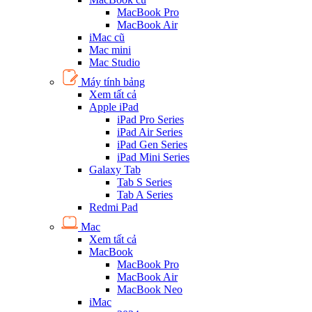
MacBook Pro
MacBook Air
iMac cũ
Mac mini
Mac Studio
Máy tính bảng
Xem tất cả
Apple iPad
iPad Pro Series
iPad Air Series
iPad Gen Series
iPad Mini Series
Galaxy Tab
Tab S Series
Tab A Series
Redmi Pad
Mac
Xem tất cả
MacBook
MacBook Pro
MacBook Air
MacBook Neo
iMac