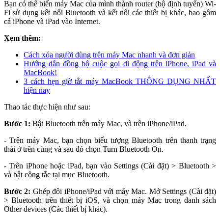
Bạn có thể biến máy Mac của mình thành router (bộ định tuyến) Wi-
Fi sử dụng kết nối Bluetooth và kết nối các thiết bị khác, bao gồm
cả iPhone và iPad vào Internet.
Xem thêm:
Cách xóa người dùng trên máy Mac nhanh và đơn giản
Hướng dẫn đồng bộ cuộc gọi di động trên iPhone, iPad và
MacBook!
3 cách hẹn giờ tắt máy MacBook THÔNG DỤNG NHẤT
hiện nay
Thao tác thực hiện như sau:
Bước 1:
Bật Bluetooth trên máy Mac, và trên iPhone/iPad.
- Trên máy Mac, bạn chọn biểu tượng Bluetooth trên thanh trạng
thái ở trên cùng và sau đó chọn Turn Bluetooth On.
- Trên iPhone hoặc iPad, bạn vào Settings (Cài đặt) > Bluetooth >
và bật công tắc tại mục Bluetooth.
Bước 2:
Ghép đôi iPhone/iPad với máy Mac. Mở Settings (Cài đặt)
> Bluetooth trên thiết bị iOS, và chọn máy Mac trong danh sách
Other devices (Các thiết bị khác).