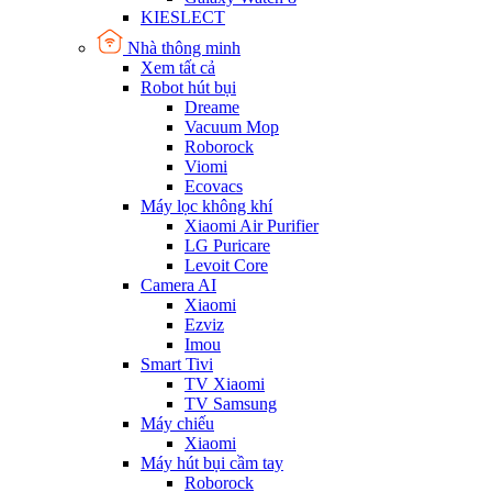
KIESLECT
Nhà thông minh
Xem tất cả
Robot hút bụi
Dreame
Vacuum Mop
Roborock
Viomi
Ecovacs
Máy lọc không khí
Xiaomi Air Purifier
LG Puricare
Levoit Core
Camera AI
Xiaomi
Ezviz
Imou
Smart Tivi
TV Xiaomi
TV Samsung
Máy chiếu
Xiaomi
Máy hút bụi cầm tay
Roborock