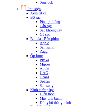
Smarock
Phụ kiện
Xem tất cả
Bộ sạc
Pin dự phòng
Cáp sạc
Sạc không dây
Củ sạc
Bao da - Bàn phím
Apple
Samsung
Zagg
Ốp lưng
Pitaka
Mipow
Apple
UAG
Gear4
Spigen
Samsung
Kính cường lực
Điện thoại
Máy tính bảng
Đồng hồ thông minh