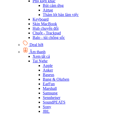
Phụ kiện khác
Bút cảm ứng
Airtag
Thảm lót bàn làm việc
Keyboard
Skin MacBook
Hub chuyển đổi
Chuột - Trackpad
Balo - túi chống sốc
Deal hời
Âm thanh
Xem tất cả
Tai Nghe
Apple
Anker
Baseus
Bang & Olufsen
EarFun
Marshall
Samsung
Sennheiser
SoundPEATS
Sony
JBL