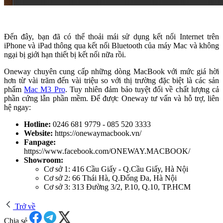
Đến đây, bạn đã có thể thoải mái sử dụng kết nối Internet trên
iPhone và iPad thông qua kết nối Bluetooth của máy Mac và không
ngại bị giới hạn thiết bị kết nối nữa rồi.
Oneway chuyên cung cấp những dòng MacBook với mức giá hời
hơn từ vài trăm đến vài triệu so với thị trường đặc biệt là các sản
phẩm
Mac M3 Pro
. Tuy nhiên đảm bảo tuyệt đối về chất lượng cả
phần cứng lẫn phần mềm. Để được Oneway tư vấn và hỗ trợ, liên
hệ ngay:
Hotline:
0246 681 9779 - 085 520 3333
Website:
https://onewaymacbook.vn/
Fanpage:
https://www.facebook.com/ONEWAY.MACBOOK/
Showroom:
Cơ sở 1: 416 Cầu Giấy - Q.Cầu Giấy, Hà Nội
Cơ sở 2: 66 Thái Hà, Q.Đống Đa, Hà Nội
Cơ sở 3: 313 Đường 3/2, P.10, Q.10, TP.HCM
Trở về
Chia sẻ