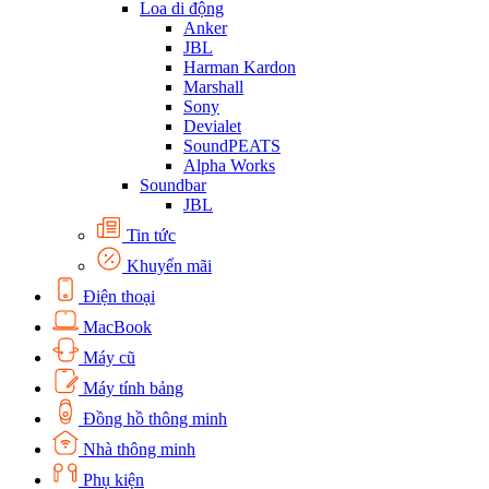
Loa di động
Anker
JBL
Harman Kardon
Marshall
Sony
Devialet
SoundPEATS
Alpha Works
Soundbar
JBL
Tin tức
Khuyến mãi
Điện thoại
MacBook
Máy cũ
Máy tính bảng
Đồng hồ thông minh
Nhà thông minh
Phụ kiện