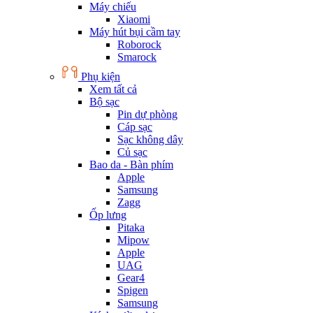
Máy chiếu
Xiaomi
Máy hút bụi cầm tay
Roborock
Smarock
Phụ kiện
Xem tất cả
Bộ sạc
Pin dự phòng
Cáp sạc
Sạc không dây
Củ sạc
Bao da - Bàn phím
Apple
Samsung
Zagg
Ốp lưng
Pitaka
Mipow
Apple
UAG
Gear4
Spigen
Samsung