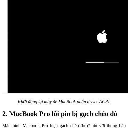
Khởi động lại máy để MacBook nhận driver ACPI.
2. MacBook Pro lỗi pin bị gạch chéo đỏ
Màn hình Macbook Pro hiện gạch chéo đỏ ở pin với thông báo