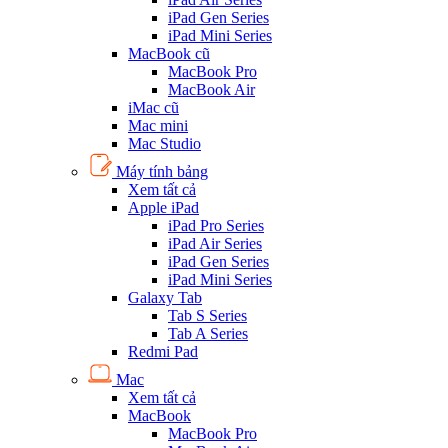
iPad Gen Series
iPad Mini Series
MacBook cũ
MacBook Pro
MacBook Air
iMac cũ
Mac mini
Mac Studio
Máy tính bảng
Xem tất cả
Apple iPad
iPad Pro Series
iPad Air Series
iPad Gen Series
iPad Mini Series
Galaxy Tab
Tab S Series
Tab A Series
Redmi Pad
Mac
Xem tất cả
MacBook
MacBook Pro