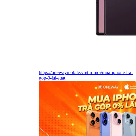
https://onewaymobile.vn/tin-moi/mua-iphone-tra-
gop-0-lai-suat