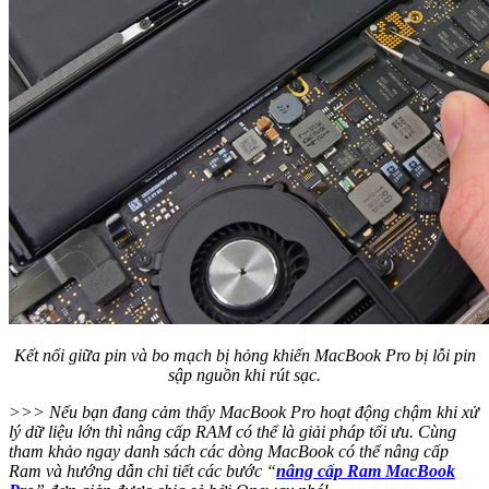
Kết nối giữa pin và bo mạch bị hỏng khiến MacBook Pro bị lỗi pin
sập nguồn khi rút sạc.
>>> Nếu bạn đang cảm thấy MacBook Pro hoạt động chậm khi xử
lý dữ liệu lớn thì nâng cấp RAM có thể là giải pháp tối ưu. Cùng
tham khảo ngay danh sách các dòng MacBook có thể nâng cấp
Ram và hướng dẫn chi tiết các bước “
nâng cấp Ram MacBook