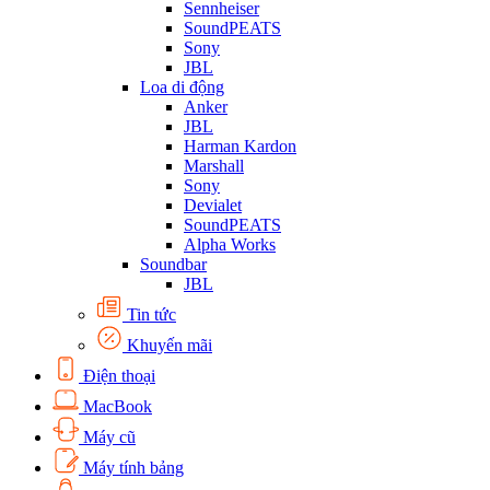
Sennheiser
SoundPEATS
Sony
JBL
Loa di động
Anker
JBL
Harman Kardon
Marshall
Sony
Devialet
SoundPEATS
Alpha Works
Soundbar
JBL
Tin tức
Khuyến mãi
Điện thoại
MacBook
Máy cũ
Máy tính bảng