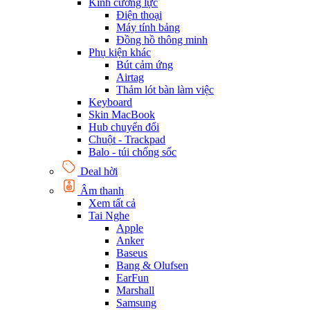
Kính cường lực
Điện thoại
Máy tính bảng
Đồng hồ thông minh
Phụ kiện khác
Bút cảm ứng
Airtag
Thảm lót bàn làm việc
Keyboard
Skin MacBook
Hub chuyển đổi
Chuột - Trackpad
Balo - túi chống sốc
Deal hời
Âm thanh
Xem tất cả
Tai Nghe
Apple
Anker
Baseus
Bang & Olufsen
EarFun
Marshall
Samsung