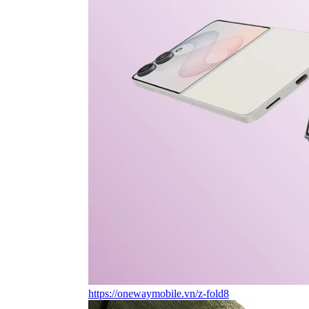
https://onewaymobile.vn/z-fold8