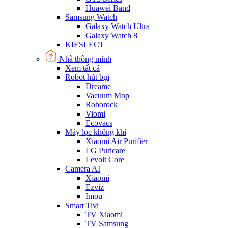
Huawei Band
Samsung Watch
Galaxy Watch Ultra
Galaxy Watch 8
KIESLECT
Nhà thông minh
Xem tất cả
Robot hút bụi
Dreame
Vacuum Mop
Roborock
Viomi
Ecovacs
Máy lọc không khí
Xiaomi Air Purifier
LG Puricare
Levoit Core
Camera AI
Xiaomi
Ezviz
Imou
Smart Tivi
TV Xiaomi
TV Samsung