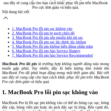
sau đây sẽ cung cấp cho bạn cách khắc phục lỗi pin trên MacBook
Pro cực đơn giản và hiệu quả.
Nội dung bài viết
1. MacBook Pro lỗi pin sạc không vào
2. MacBook Pro lỗi pin bị gạch chéo đỏ
3. MacBook Pro lỗi pin sập nguồn khi rút sạc
4. MacBook Pro lỗi pin sạc lúc được lúc không
5. MacBook Pro lỗi pin không hiện đúng phần trăm
6. MacBook Pro lỗi pin báo Service Battery
7. MacBook Pro lỗi pin báo Service Recommended
MacBook Pro lỗi pin
là trường hợp không người dùng nào mong
muốn gặp phải. Tuy nhiên, đây là hiện tượng khó tránh khi
MacBook Pro đã phải hoạt động trong một thời gian dài. Bài viết
sau đây sẽ cung cấp cho bạn cách khắc phục lỗi pin trên MacBook
Pro cực đơn giản và hiệu quả.
1. MacBook Pro lỗi pin sạc không vào
MacBook Pro bị lỗi sạc pin không vào có thể do hỏng cục sạc, hỏng
dây cáp, hỏng viên pin hoặc do jack dây sạc bị lỏng. Bên cạnh đó,