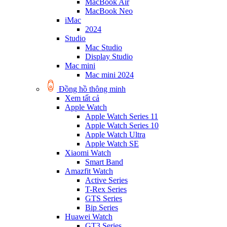
MacBook Air
MacBook Neo
iMac
2024
Studio
Mac Studio
Display Studio
Mac mini
Mac mini 2024
Đồng hồ thông minh
Xem tất cả
Apple Watch
Apple Watch Series 11
Apple Watch Series 10
Apple Watch Ultra
Apple Watch SE
Xiaomi Watch
Smart Band
Amazfit Watch
Active Series
T-Rex Series
GTS Series
Bip Series
Huawei Watch
GT3 Series