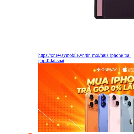
https://onewaymobile.vn/tin-moi/mua-iphone-tra-
gop-0-lai-suat