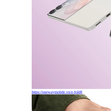
https://onewaymobile.vn/z-fold8