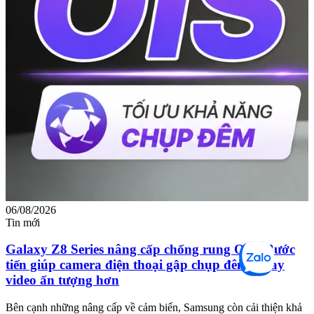
06/08/2026
0
Tin mới
T
Galaxy Z8 Series nâng cấp chống rung OIS: Bước
tiến giúp camera điện thoại gập chụp đêm, quay
video ấn tượng hơn
M
m
Bên cạnh những nâng cấp về cảm biến, Samsung còn cải thiện khả