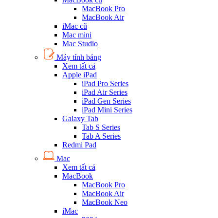
MacBook Pro
MacBook Air
iMac cũ
Mac mini
Mac Studio
Máy tính bảng
Xem tất cả
Apple iPad
iPad Pro Series
iPad Air Series
iPad Gen Series
iPad Mini Series
Galaxy Tab
Tab S Series
Tab A Series
Redmi Pad
Mac
Xem tất cả
MacBook
MacBook Pro
MacBook Air
MacBook Neo
iMac