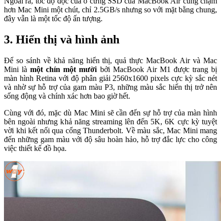
Ngoài ra, tốc độ đọc của ổ cứng SSD của MacBook Air cũng chậm
hơn Mac Mini một chút, chỉ 2.5GB/s nhưng so với mặt bằng chung,
đây vẫn là một tốc độ ấn tượng.
3. Hiển thị và hình ảnh
Để so sánh về khả năng hiển thị, quả thực MacBook Air và Mac
Mini là
một chín một mười
bởi MacBook Air M1 được trang bị
màn hình Retina với độ phân giải 2560x1600 pixels cực kỳ sắc nét
và nhờ sự hỗ trợ của gam màu P3, những màu sắc hiển thị trở nên
sống động và chính xác hơn bao giờ hết.
Cùng với đó, mặc dù Mac Mini sẽ cần đến sự hỗ trợ của màn hình
bên ngoài nhưng khả năng streaming lên đến 5K, 6K cực kỳ tuyệt
vời khi kết nối qua cổng Thunderbolt. Về màu sắc, Mac Mini mang
đến những gam màu với độ sâu hoàn hảo, hỗ trợ đắc lực cho công
việc thiết kế đồ họa.