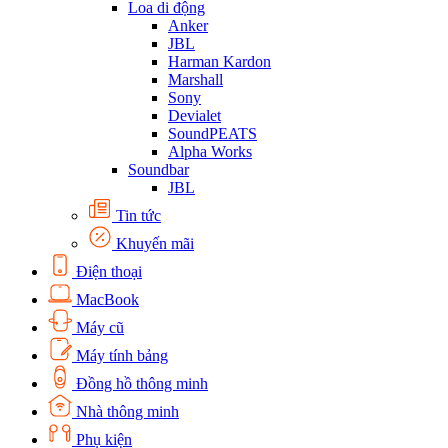
Loa di động
Anker
JBL
Harman Kardon
Marshall
Sony
Devialet
SoundPEATS
Alpha Works
Soundbar
JBL
Tin tức
Khuyến mãi
Điện thoại
MacBook
Máy cũ
Máy tính bảng
Đồng hồ thông minh
Nhà thông minh
Phụ kiện