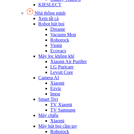
KIESLECT
Nhà thông minh
Xem tất cả
Robot hút bụi
Dreame
Vacuum Mop
Roborock
Viomi
Ecovacs
Máy lọc không khí
Xiaomi Air Purifier
LG Puricare
Levoit Core
Camera AI
Xiaomi
Ezviz
Imou
Smart Tivi
TV Xiaomi
TV Samsung
Máy chiếu
Xiaomi
Máy hút bụi cầm tay
Roborock