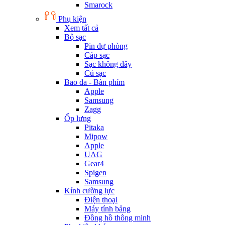
Smarock
Phụ kiện
Xem tất cả
Bộ sạc
Pin dự phòng
Cáp sạc
Sạc không dây
Củ sạc
Bao da - Bàn phím
Apple
Samsung
Zagg
Ốp lưng
Pitaka
Mipow
Apple
UAG
Gear4
Spigen
Samsung
Kính cường lực
Điện thoại
Máy tính bảng
Đồng hồ thông minh