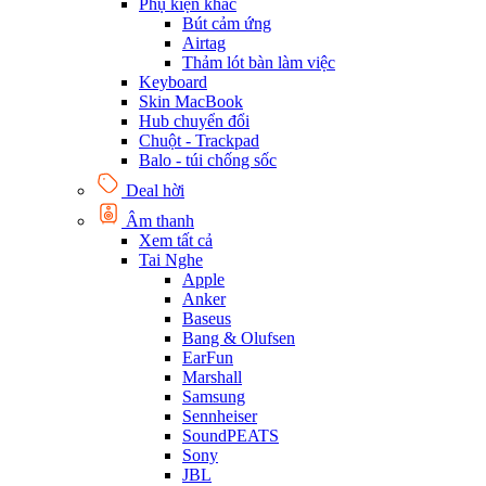
Phụ kiện khác
Bút cảm ứng
Airtag
Thảm lót bàn làm việc
Keyboard
Skin MacBook
Hub chuyển đổi
Chuột - Trackpad
Balo - túi chống sốc
Deal hời
Âm thanh
Xem tất cả
Tai Nghe
Apple
Anker
Baseus
Bang & Olufsen
EarFun
Marshall
Samsung
Sennheiser
SoundPEATS
Sony
JBL