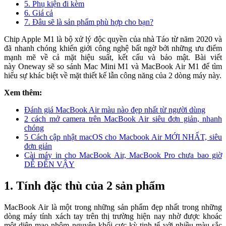
5. Phụ kiện đi kèm
6. Giá cả
7. Đâu sẽ là sản phẩm phù hợp cho bạn?
Chip Apple M1 là bộ xử lý độc quyền của nhà Táo từ năm 2020 và
đã nhanh chóng khiến giới công nghệ bất ngờ bởi những ưu điểm
mạnh mẽ về cả mặt hiệu suất, kết cấu và bảo mật. Bài viết
này Oneway sẽ so sánh Mac Mini M1 và MacBook Air M1 để tìm
hiểu sự khác biệt về mặt thiết kế lẫn công năng của 2 dòng máy này.
Xem thêm:
Đánh giá MacBook Air màu nào đẹp nhất từ người dùng
2 cách mở camera trên MacBook Air siêu đơn giản, nhanh
chóng
5 Cách cập nhật macOS cho Macbook Air MỚI NHẤT, siêu
đơn giản
Cài máy in cho MacBook Air, MacBook Pro chưa bao giờ
DỄ ĐẾN VẬY
1. Tính đặc thù của 2 sản phẩm
MacBook Air là một trong những sản phẩm đẹp nhất trong những
dòng máy tính xách tay trên thị trường hiện nay nhờ được khoác
một diện mạo nhôm nguyên khối cực kỳ tinh tế với nhiều màu sắc