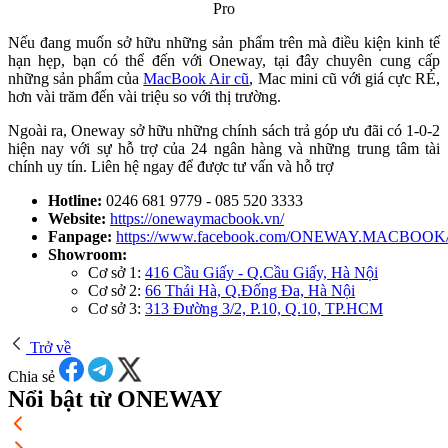
Pro
Nếu đang muốn sở hữu những sản phẩm trên mà điều kiện kinh tế
hạn hẹp, bạn có thể đến với Oneway, tại đây chuyên cung cấp
những sản phẩm của
MacBook Air cũ
, Mac mini cũ với giá cực RẺ,
hơn vài trăm đến vài triệu so với thị trường.
Ngoài ra, Oneway sở hữu những chính sách trả góp ưu đãi có 1-0-2
hiện nay với sự hỗ trợ của 24 ngân hàng và những trung tâm tài
chính uy tín. Liên hệ ngay để được tư vấn và hỗ trợ
Hotline:
0246 681 9779 - 085 520 3333
Website:
https://onewaymacbook.vn/
Fanpage:
https://www.facebook.com/ONEWAY.MACBOOK
Showroom:
Cơ sở 1:
416 Cầu Giấy - Q.Cầu Giấy, Hà Nội
Cơ sở 2:
66 Thái Hà, Q.Đống Đa, Hà Nội
Cơ sở 3:
313 Đường 3/2, P.10, Q.10, TP.HCM
Trở về
Chia sẻ
Nổi bật từ ONEWAY