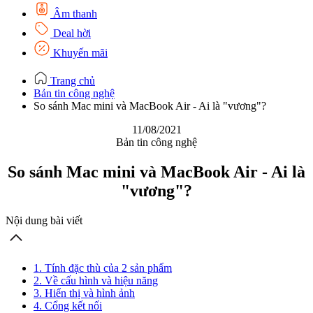
Âm thanh
Deal hời
Khuyến mãi
Trang chủ
Bản tin công nghệ
So sánh Mac mini và MacBook Air - Ai là "vương"?
11/08/2021
Bản tin công nghệ
So sánh Mac mini và MacBook Air - Ai là
"vương"?
Nội dung bài viết
1. Tính đặc thù của 2 sản phẩm
2. Về cấu hình và hiệu năng
3. Hiển thị và hình ảnh
4. Cổng kết nối