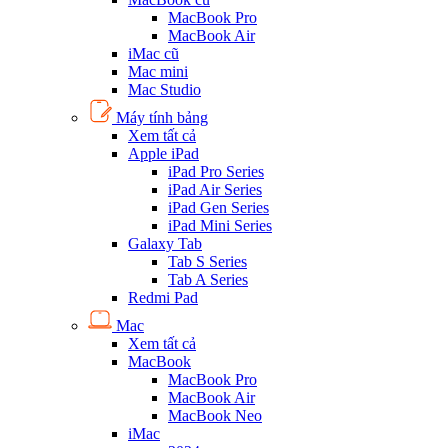
MacBook Pro
MacBook Air
iMac cũ
Mac mini
Mac Studio
Máy tính bảng
Xem tất cả
Apple iPad
iPad Pro Series
iPad Air Series
iPad Gen Series
iPad Mini Series
Galaxy Tab
Tab S Series
Tab A Series
Redmi Pad
Mac
Xem tất cả
MacBook
MacBook Pro
MacBook Air
MacBook Neo
iMac