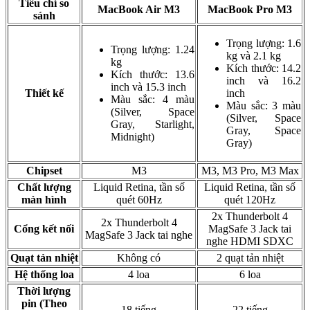
Tiêu chí so
MacBook Air M3
MacBook Pro M3
sánh
Trọng lượng: 1.6
Trọng lượng: 1.24
kg và 2.1 kg
kg
Kích thước: 14.2
Kích thước: 13.6
inch và 16.2
inch và 15.3 inch
Thiết kế
inch
Màu sắc: 4 màu
Màu sắc: 3 màu
(Silver, Space
(Silver, Space
Gray, Starlight,
Gray, Space
Midnight)
Gray)
Chipset
M3
M3, M3 Pro, M3 Max
Chất lượng
Liquid Retina, tần số
Liquid Retina, tần số
màn hình
quét 60Hz
quét 120Hz
2x Thunderbolt 4
2x Thunderbolt 4
Cổng kết nối
MagSafe 3 Jack tai
MagSafe 3 Jack tai nghe
nghe HDMI SDXC
Quạt tản nhiệt
Không có
2 quạt tản nhiệt
Hệ thống loa
4 loa
6 loa
Thời lượng
pin (Theo
18 tiếng
22 tiếng