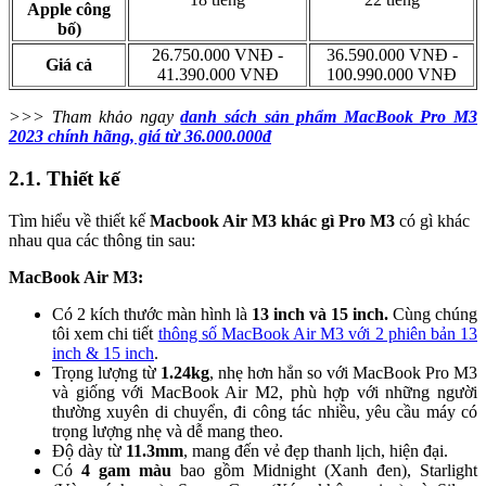
Apple công
bố)
26.750.000 VNĐ -
36.590.000 VNĐ -
Giá cả
41.390.000 VNĐ
100.990.000 VNĐ
>>> Tham khảo ngay
danh sách sản phẩm MacBook Pro M3
2023 chính hãng, giá từ 36.000.000đ
2.1. Thiết kế
Tìm hiểu về thiết kế
Macbook Air M3 khác gì Pro M3
có gì khác
nhau qua các thông tin sau:
MacBook Air M3:
Có 2 kích thước màn hình là
13 inch và 15 inch.
Cùng chúng
tôi xem chi tiết
thông số MacBook Air M3 với 2 phiên bản 13
inch & 15 inch
.
Trọng lượng từ
1.24kg
, nhẹ hơn hẳn so với MacBook Pro M3
và giống với MacBook Air M2, phù hợp với những người
thường xuyên di chuyển, đi công tác nhiều, yêu cầu máy có
trọng lượng nhẹ và dễ mang theo.
Độ dày từ
11.3mm
, mang đến vẻ đẹp thanh lịch, hiện đại.
Có
4 gam màu
bao gồm Midnight (Xanh đen), Starlight