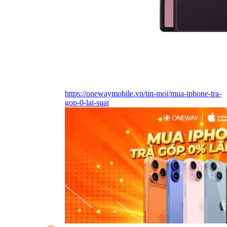
https://onewaymobile.vn/tin-moi/mua-iphone-tra-
gop-0-lai-suat