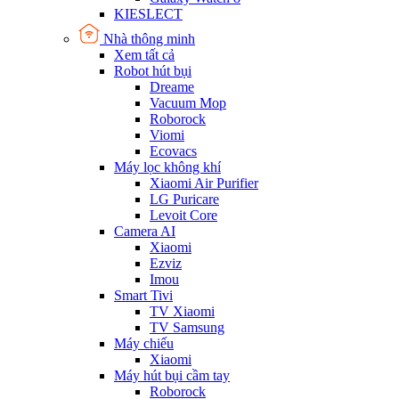
KIESLECT
Nhà thông minh
Xem tất cả
Robot hút bụi
Dreame
Vacuum Mop
Roborock
Viomi
Ecovacs
Máy lọc không khí
Xiaomi Air Purifier
LG Puricare
Levoit Core
Camera AI
Xiaomi
Ezviz
Imou
Smart Tivi
TV Xiaomi
TV Samsung
Máy chiếu
Xiaomi
Máy hút bụi cầm tay
Roborock