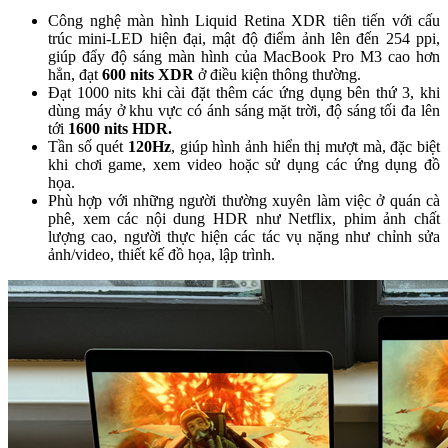
Công nghệ màn hình Liquid Retina XDR tiên tiến với cấu
trúc mini-LED hiện đại, mật độ điểm ảnh lên đến 254 ppi,
giúp đẩy độ sáng màn hình của MacBook Pro M3 cao hơn
hẳn, đạt
600 nits XDR
ở điều kiện thông thường.
Đạt 1000 nits khi cài đặt thêm các ứng dụng bên thứ 3, khi
dùng máy ở khu vực có ánh sáng mặt trời, độ sáng tối đa lên
tới
1600 nits HDR.
Tần số quét
120Hz
, giúp hình ảnh hiển thị mượt mà, đặc biệt
khi chơi game, xem video hoặc sử dụng các ứng dụng đồ
họa.
Phù hợp với những người thường xuyên làm việc ở quán cà
phê, xem các nội dung HDR như Netflix, phim ảnh chất
lượng cao, người thực hiện các tác vụ nặng như chỉnh sửa
ảnh/video, thiết kế đồ họa, lập trình.