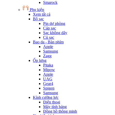
Smarock
Phụ kiện
Xem tất cả
Bộ sạc
Pin dự phòng
Cáp sạc
Sạc không dây
Củ sạc
Bao da - Bàn phím
Apple
Samsung
Zagg
Ốp lưng
Pitaka
Mipow
Apple
UAG
Gear4
Spigen
Samsung
Kính cường lực
Điện thoại
Máy tính bảng
Đồng hồ thông minh