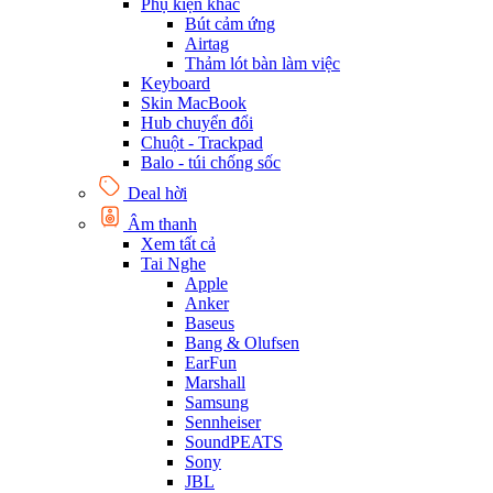
Phụ kiện khác
Bút cảm ứng
Airtag
Thảm lót bàn làm việc
Keyboard
Skin MacBook
Hub chuyển đổi
Chuột - Trackpad
Balo - túi chống sốc
Deal hời
Âm thanh
Xem tất cả
Tai Nghe
Apple
Anker
Baseus
Bang & Olufsen
EarFun
Marshall
Samsung
Sennheiser
SoundPEATS
Sony
JBL