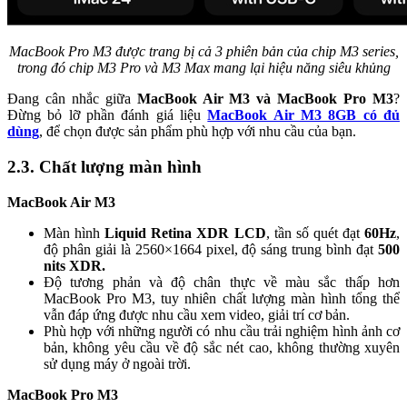
MacBook Pro M3 được trang bị cả 3 phiên bản của chip M3 series,
trong đó chip M3 Pro và M3 Max mang lại hiệu năng siêu khủng
Đang cân nhắc giữa
MacBook Air M3 và MacBook Pro M3
?
Đừng bỏ lỡ phần đánh giá liệu
MacBook Air M3 8GB có đủ
dùng
, để chọn được sản phẩm phù hợp với nhu cầu của bạn.
2.3. Chất lượng màn hình
MacBook Air M3
Màn hình
Liquid Retina XDR LCD
, tần số quét đạt
60Hz
,
độ phân giải là 2560×1664 pixel, độ sáng trung bình đạt
500
nits XDR.
Độ tương phản và độ chân thực về màu sắc thấp hơn
MacBook Pro M3, tuy nhiên chất lượng màn hình tổng thể
vẫn đáp ứng được nhu cầu xem video, giải trí cơ bản.
Phù hợp với những người có nhu cầu trải nghiệm hình ảnh cơ
bản, không yêu cầu về độ sắc nét cao, không thường xuyên
sử dụng máy ở ngoài trời.
MacBook Pro M3