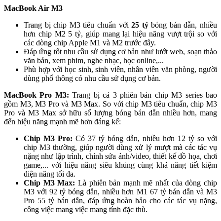
MacBook Air M3
Trang bị chip M3 tiêu chuẩn với
25 tỷ
bóng bán dẫn, nhiều
hơn chip M2 5 tỷ, giúp mang lại hiệu năng vượt trội so với
các dòng chip Apple M1 và M2 trước đây.
Đáp ứng tốt nhu cầu sử dụng cơ bản như lướt web, soạn thảo
văn bản, xem phim, nghe nhạc, học online,...
Phù hợp với học sinh, sinh viên, nhân viên văn phòng, người
dùng phổ thông có nhu cầu sử dụng cơ bản.
MacBook Pro M3:
Trang bị cả 3 phiên bản chip M3 series bao
gồm M3, M3 Pro và M3 Max. So với chip M3 tiêu chuẩn, chip M3
Pro và M3 Max sở hữu số lượng bóng bán dẫn nhiều hơn, mang
đến hiệu năng mạnh mẽ hơn đáng kể:
Chip M3 Pro:
Có 37 tỷ bóng dẫn, nhiều hơn 12 tỷ so với
chip M3 thường, giúp người dùng xử lý mượt mà các tác vụ
nặng như lập trình, chỉnh sửa ảnh/video, thiết kế đồ họa, chơi
game,... với hiệu năng siêu khủng cùng khả năng tiết kiệm
điện năng tối đa.
Chip M3 Max:
Là phiên bản mạnh mẽ nhất của dòng chip
M3 với 92 tỷ bóng dẫn, nhiều hơn M1 67 tỷ bán dẫn và M3
Pro 55 tỷ bán dẫn, đáp ứng hoàn hảo cho các tác vụ nặng,
công việc mang việc mang tính đặc thù.