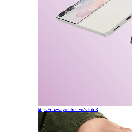
https://onewaymobile.vn/z-fold8