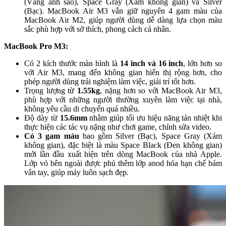
(Vàng ánh sao), Space Gray (Xám không gian) và Silver
(Bạc). MacBook Air M3 vẫn giữ nguyên 4 gam màu của
MacBook Air M2, giúp người dùng dễ dàng lựa chọn màu
sắc phù hợp với sở thích, phong cách cá nhân.
MacBook Pro M3:
Có 2 kích thước màn hình là
14 inch và 16 inch
, lớn hơn so
với Air M3, mang đến không gian hiển thị rộng hơn, cho
phép người dùng trải nghiệm làm việc, giải trí tốt hơn.
Trọng lượng từ
1.55kg
, nặng hơn so với MacBook Air M3,
phù hợp với những người thường xuyên làm việc tại nhà,
không yêu cầu di chuyển quá nhiều.
Độ dày từ
15.6mm
nhằm giúp tối ưu hiệu năng tản nhiệt khi
thực hiện các tác vụ nặng như chơi game, chỉnh sửa video.
Có 3 gam màu
bao gồm Silver (Bạc), Space Gray (Xám
không gian), đặc biệt là màu Space Black (Đen không gian)
mới lần đầu xuất hiện trên dòng MacBook của nhà Apple.
Lớp vỏ bên ngoài được phủ thêm lớp anod hóa hạn chế bám
vân tay, giúp máy luôn sạch đẹp.