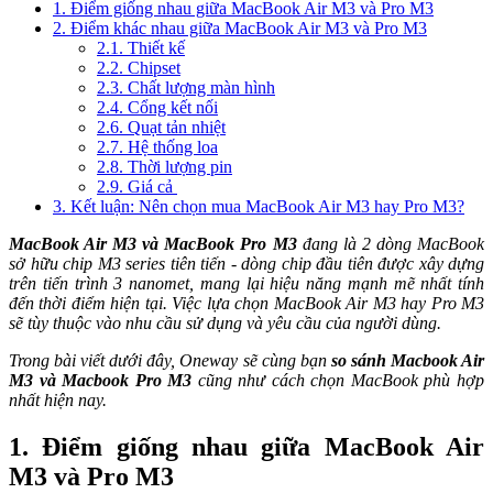
1. Điểm giống nhau giữa MacBook Air M3 và Pro M3
2. Điểm khác nhau giữa MacBook Air M3 và Pro M3
2.1. Thiết kế
2.2. Chipset
2.3. Chất lượng màn hình
2.4. Cổng kết nối
2.6. Quạt tản nhiệt
2.7. Hệ thống loa
2.8. Thời lượng pin
2.9. Giá cả
3. Kết luận: Nên chọn mua MacBook Air M3 hay Pro M3?
MacBook Air M3 và MacBook Pro M3
đang là 2 dòng MacBook
sở hữu chip M3 series tiên tiến - dòng chip đầu tiên được xây dựng
trên tiến trình 3 nanomet, mang lại hiệu năng mạnh mẽ nhất tính
đến thời điểm hiện tại. Việc lựa chọn MacBook Air M3 hay Pro M3
sẽ tùy thuộc vào nhu cầu sử dụng và yêu cầu của người dùng.
Trong bài viết dưới đây, Oneway sẽ cùng bạn
so sánh Macbook Air
M3 và Macbook Pro M3
cũng như cách chọn MacBook phù hợp
nhất hiện nay.
1. Điểm giống nhau giữa MacBook Air
M3 và Pro M3