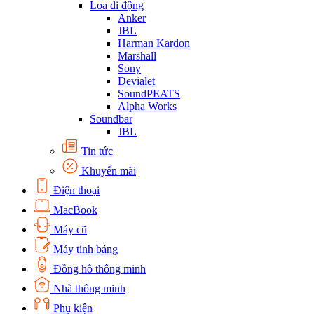
Loa di động
Anker
JBL
Harman Kardon
Marshall
Sony
Devialet
SoundPEATS
Alpha Works
Soundbar
JBL
Tin tức
Khuyến mãi
Điện thoại
MacBook
Máy cũ
Máy tính bảng
Đồng hồ thông minh
Nhà thông minh
Phụ kiện