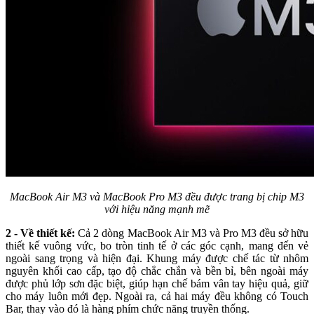
MacBook Air M3 và MacBook Pro M3 đều được trang bị chip M3
với hiệu năng mạnh mẽ
2 - Về thiết kế:
Cả 2 dòng MacBook Air M3 và Pro M3 đều sở hữu
thiết kế vuông vức, bo tròn tinh tế ở các góc cạnh, mang đến vẻ
ngoài sang trọng và hiện đại. Khung máy được chế tác từ nhôm
nguyên khối cao cấp, tạo độ chắc chắn và bền bỉ, bên ngoài máy
được phủ lớp sơn đặc biệt, giúp hạn chế bám vân tay hiệu quả, giữ
cho máy luôn mới đẹp. Ngoài ra, cả hai máy đều không có Touch
Bar, thay vào đó là hàng phím chức năng truyền thống.