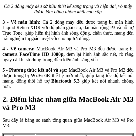
Cả 2 dòng máy đều sở hữu thiết kế sang trọng và hiện đại, vỏ máy
được làm bằng nhôm khối cao cấp
3 - Về màn hình:
Cả 2 dòng máy đều được trang bị màn hình
Liquid Retina XDR với độ phân giải cao, dải màu rộng P3 và hỗ trợ
True Tone, giúp hiển thị hình ảnh sống động, chân thực, mang đến
trải nghiệm thị giác tuyệt vời cho người dùng.
4 - Về camera:
MacBook Air M3 và Pro M3 đều được trang bị
camera FaceTime HD 1080p,
đem lại hình ảnh sắc nét, rõ ràng
ngay cả khi sử dụng trong điều kiện ánh sáng yếu.
5 - Phương thức kết nối và sạc:
MacBook Air M3 và Pro M3 đều
được trang bị
Wi-Fi 6E
thế hệ mới nhất, giúp tăng tốc độ kết nối
mạng, đồng thời hỗ trợ
Bluetooth 5.3
giúp kết nối nhanh chóng
hơn.
2. Điểm khác nhau giữa MacBook Air M3
và Pro M3
Sau đây là bảng so sánh tổng quan giữa MacBook Air M3 và Pro
M3: