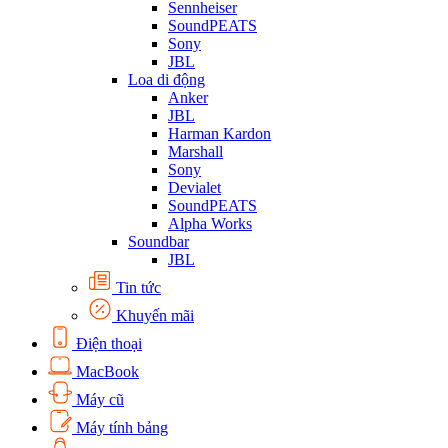
Sennheiser
SoundPEATS
Sony
JBL
Loa di động
Anker
JBL
Harman Kardon
Marshall
Sony
Devialet
SoundPEATS
Alpha Works
Soundbar
JBL
Tin tức
Khuyến mãi
Điện thoại
MacBook
Máy cũ
Máy tính bảng