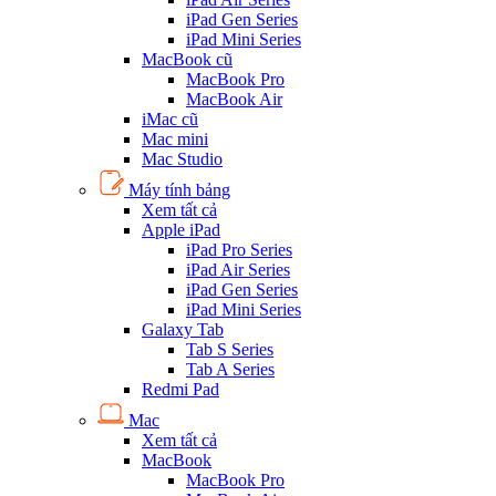
iPad Gen Series
iPad Mini Series
MacBook cũ
MacBook Pro
MacBook Air
iMac cũ
Mac mini
Mac Studio
Máy tính bảng
Xem tất cả
Apple iPad
iPad Pro Series
iPad Air Series
iPad Gen Series
iPad Mini Series
Galaxy Tab
Tab S Series
Tab A Series
Redmi Pad
Mac
Xem tất cả
MacBook
MacBook Pro