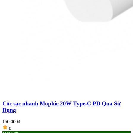
Cốc sạc nhanh Mophie 20W Type-C PD Qua Sử
Dụng
150.000đ
0