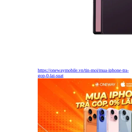
https://onewaymobile.vn/tin-moi/mua-iphone-tra-
gop-0-lai-suat