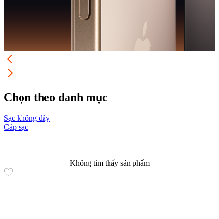
Chọn theo danh mục
Sạc không dây
C
Cáp sạc
P
Không tìm thấy sản phẩm