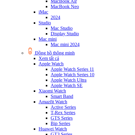
MacBook Air
MacBook Neo
iMac
2024
Studio
Mac Studio
Display Studio
Mac mini
Mac mini 2024
Đồng hồ thông minh
Xem tất cả
Apple Watch
Apple Watch Series 11
Apple Watch Series 10
Apple Watch Ultra
Apple Watch SE
Xiaomi Watch
Smart Band
Amazfit Watch
Active Series
T-Rex Series
GTS Series
Bip Series
Huawei Watch
GT3 Series