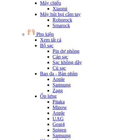
Máy chiếu
Xiaomi
Máy hút bụi cầm tay
Roborock
Smarock
Phụ kiện
Xem tất cả
Bộ sạc
Pin dự phòng
Cáp sạc
Sạc không dây
Củ sạc
Bao da - Bàn phím
Apple
Samsung
Zagg
Ốp lưng
Pitaka
Mipow
Apple
UAG
Gear4
Spigen
Samsung