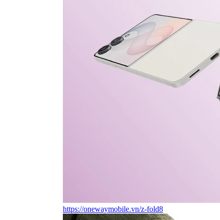
https://onewaymobile.vn/z-fold8