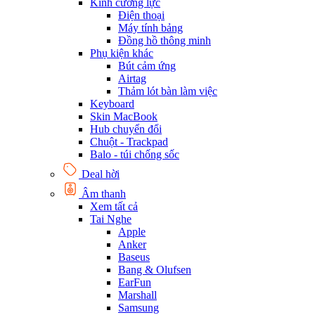
Kính cường lực
Điện thoại
Máy tính bảng
Đồng hồ thông minh
Phụ kiện khác
Bút cảm ứng
Airtag
Thảm lót bàn làm việc
Keyboard
Skin MacBook
Hub chuyển đổi
Chuột - Trackpad
Balo - túi chống sốc
Deal hời
Âm thanh
Xem tất cả
Tai Nghe
Apple
Anker
Baseus
Bang & Olufsen
EarFun
Marshall
Samsung