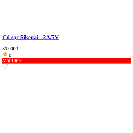
Củ sạc Sikenai - 2A/5V
80.000đ
0
Mới 100%