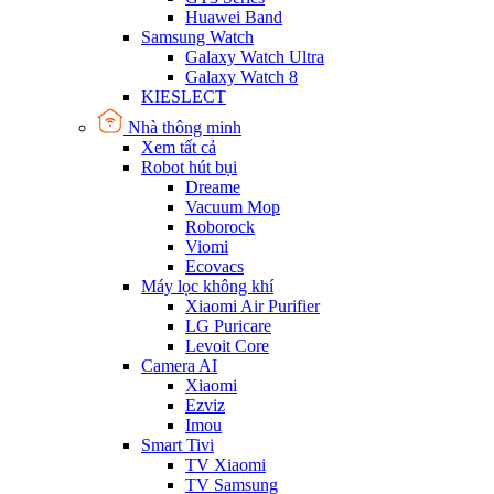
Huawei Band
Samsung Watch
Galaxy Watch Ultra
Galaxy Watch 8
KIESLECT
Nhà thông minh
Xem tất cả
Robot hút bụi
Dreame
Vacuum Mop
Roborock
Viomi
Ecovacs
Máy lọc không khí
Xiaomi Air Purifier
LG Puricare
Levoit Core
Camera AI
Xiaomi
Ezviz
Imou
Smart Tivi
TV Xiaomi
TV Samsung