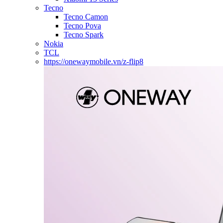
Tecno
Tecno Camon
Tecno Pova
Tecno Spark
Nokia
TCL
https://onewaymobile.vn/z-flip8