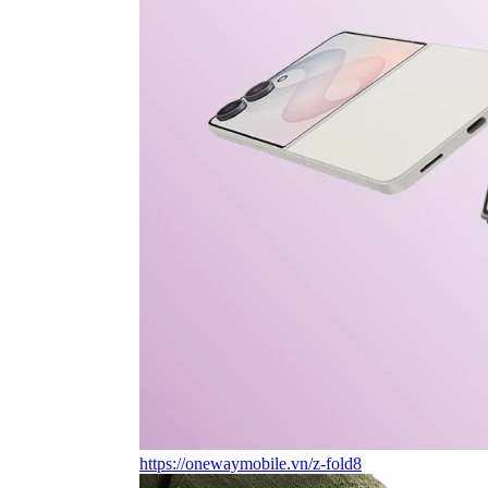
https://onewaymobile.vn/z-fold8