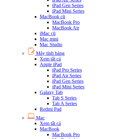
iPad Gen Series
iPad Mini Series
MacBook cũ
MacBook Pro
MacBook Air
iMac cũ
Mac mini
Mac Studio
Máy tính bảng
Xem tất cả
Apple iPad
iPad Pro Series
iPad Air Series
iPad Gen Series
iPad Mini Series
Galaxy Tab
Tab S Series
Tab A Series
Redmi Pad
Mac
Xem tất cả
MacBook
MacBook Pro