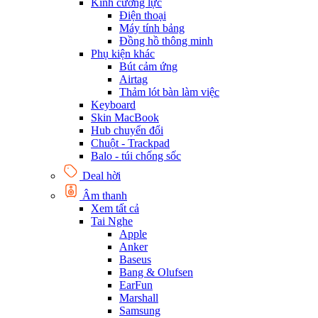
Kính cường lực
Điện thoại
Máy tính bảng
Đồng hồ thông minh
Phụ kiện khác
Bút cảm ứng
Airtag
Thảm lót bàn làm việc
Keyboard
Skin MacBook
Hub chuyển đổi
Chuột - Trackpad
Balo - túi chống sốc
Deal hời
Âm thanh
Xem tất cả
Tai Nghe
Apple
Anker
Baseus
Bang & Olufsen
EarFun
Marshall
Samsung