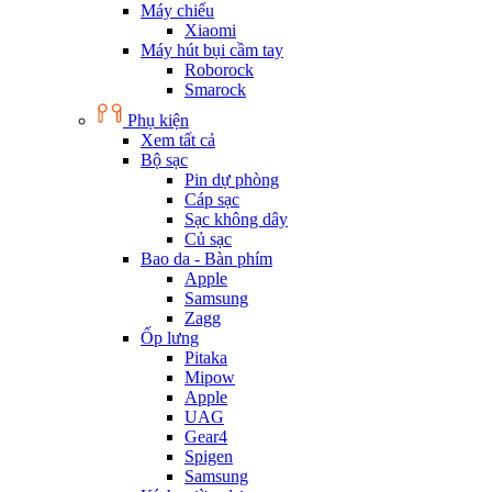
Máy chiếu
Xiaomi
Máy hút bụi cầm tay
Roborock
Smarock
Phụ kiện
Xem tất cả
Bộ sạc
Pin dự phòng
Cáp sạc
Sạc không dây
Củ sạc
Bao da - Bàn phím
Apple
Samsung
Zagg
Ốp lưng
Pitaka
Mipow
Apple
UAG
Gear4
Spigen
Samsung