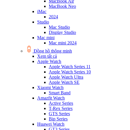
MacBook Air
MacBook Neo
iMac
2024
Studio
Mac Studio
Display Studio
Mac mini
Mac mini 2024
Đồng hồ thông minh
Xem tất cả
Apple Watch
Apple Watch Series 11
Apple Watch Series 10
Apple Watch Ultra
Apple Watch SE
Xiaomi Watch
Smart Band
Amazfit Watch
Active Series
T-Rex Series
GTS Series
Bip Series
Huawei Watch
GT3 Series