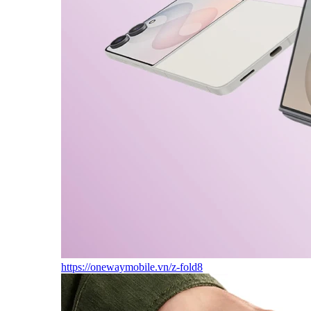
https://onewaymobile.vn/z-fold8