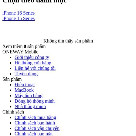
iPhone 16 Series
i
iPhone 15 Series
i
Không tìm thấy sản phẩm
Xem thêm
0
sản phẩm
ONEWAY Mobile
Giới thiệu công ty
Hệ thống cửa hàng
Liên hệ với chúng tôi
Tuyển dụng
Sản phẩm
Điện thoại
MacBook
Máy tính bảng
Đồng hồ thông minh
Nhà thông minh
Chính sách
Chính sách mua hàng
Chính sách bảo hành
Chính sách vận chuyển
Chính sách bảo mật