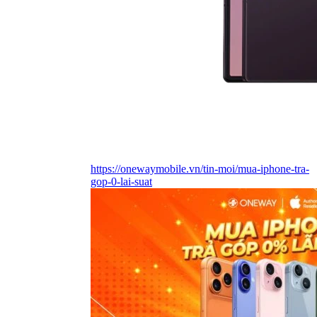
https://onewaymobile.vn/tin-moi/mua-iphone-tra-
gop-0-lai-suat