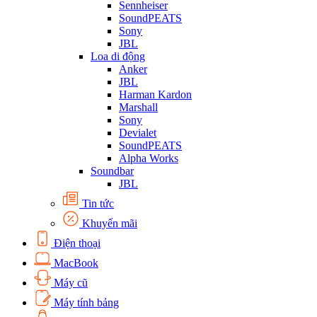
Sennheiser
SoundPEATS
Sony
JBL
Loa di động
Anker
JBL
Harman Kardon
Marshall
Sony
Devialet
SoundPEATS
Alpha Works
Soundbar
JBL
Tin tức
Khuyến mãi
Điện thoại
MacBook
Máy cũ
Máy tính bảng