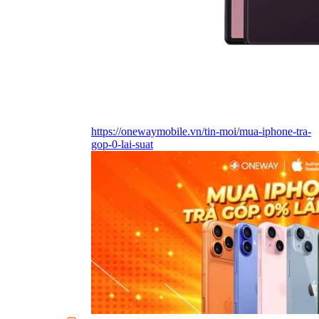
https://onewaymobile.vn/tin-moi/mua-iphone-tra-
gop-0-lai-suat