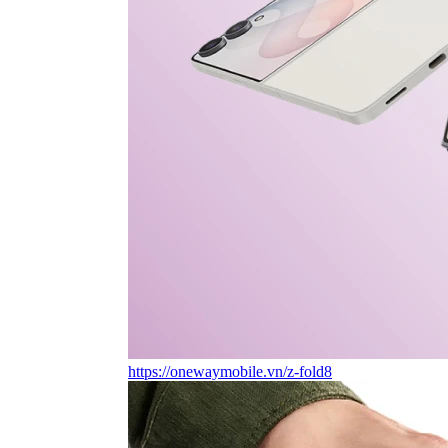
https://onewaymobile.vn/z-fold8