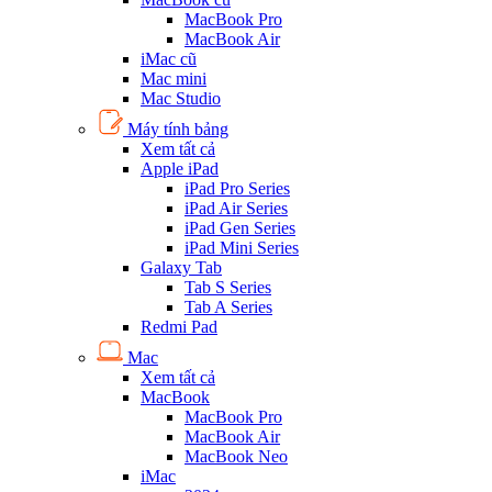
MacBook Pro
MacBook Air
iMac cũ
Mac mini
Mac Studio
Máy tính bảng
Xem tất cả
Apple iPad
iPad Pro Series
iPad Air Series
iPad Gen Series
iPad Mini Series
Galaxy Tab
Tab S Series
Tab A Series
Redmi Pad
Mac
Xem tất cả
MacBook
MacBook Pro
MacBook Air
MacBook Neo
iMac