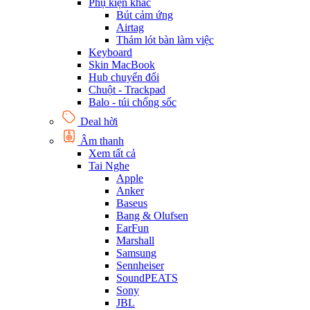
Phụ kiện khác
Bút cảm ứng
Airtag
Thảm lót bàn làm việc
Keyboard
Skin MacBook
Hub chuyển đổi
Chuột - Trackpad
Balo - túi chống sốc
Deal hời
Âm thanh
Xem tất cả
Tai Nghe
Apple
Anker
Baseus
Bang & Olufsen
EarFun
Marshall
Samsung
Sennheiser
SoundPEATS
Sony
JBL