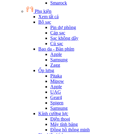
Smarock
Phụ kiện
Xem tất cả
Bộ sạc
Pin dự phòng
Cáp sạc
Sạc không dây
Củ sạc
Bao da - Bàn phím
Apple
Samsung
Zagg
Ốp lưng
Pitaka
Mipow
Apple
UAG
Gear4
Spigen
Samsung
Kính cường lực
Điện thoại
Máy tính bảng
Đồng hồ thông minh