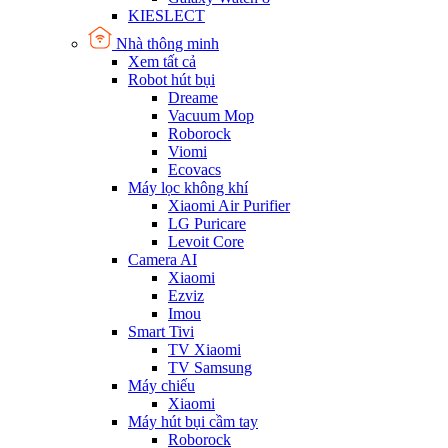
KIESLECT
Nhà thông minh
Xem tất cả
Robot hút bụi
Dreame
Vacuum Mop
Roborock
Viomi
Ecovacs
Máy lọc không khí
Xiaomi Air Purifier
LG Puricare
Levoit Core
Camera AI
Xiaomi
Ezviz
Imou
Smart Tivi
TV Xiaomi
TV Samsung
Máy chiếu
Xiaomi
Máy hút bụi cầm tay
Roborock