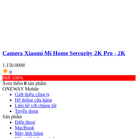
Camera Xiaomi Mi Home Sercurity 2K Pro - 2K
1.150.000đ
0
Mới 100%
Xem thêm
0
sản phẩm
ONEWAY Mobile
Giới thiệu công ty
Hệ thống cửa hàng
Liên hệ với chúng tôi
Tuyển dụng
Sản phẩm
Điện thoại
MacBook
Máy tính bảng