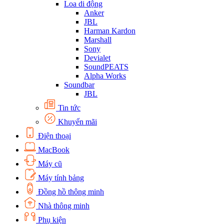
Loa di động
Anker
JBL
Harman Kardon
Marshall
Sony
Devialet
SoundPEATS
Alpha Works
Soundbar
JBL
Tin tức
Khuyến mãi
Điện thoại
MacBook
Máy cũ
Máy tính bảng
Đồng hồ thông minh
Nhà thông minh
Phụ kiện