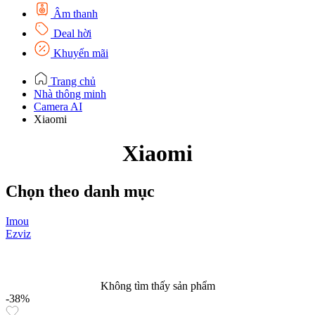
Âm thanh
Deal hời
Khuyến mãi
Trang chủ
Nhà thông minh
Camera AI
Xiaomi
Xiaomi
Chọn theo danh mục
Imou
X
Ezviz
Không tìm thấy sản phẩm
-38%