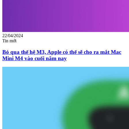
22/04/2024
Tin mới
Bỏ qua thế hệ M3, Apple có thể sẽ cho ra mắt Mac
Mini M4 vào cuối năm nay