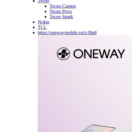
Tecno
Tecno Camon
Tecno Pova
Tecno Spark
Nokia
TCL
https://onewaymobile.vn/z-flip8