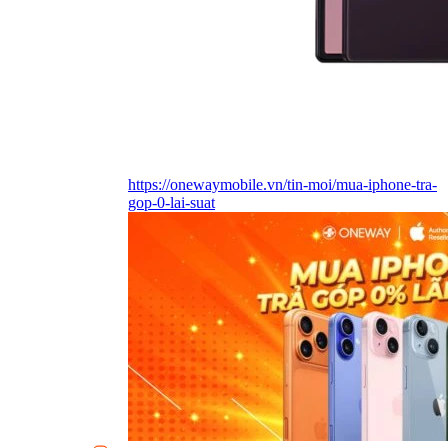
https://onewaymobile.vn/tin-moi/mua-iphone-tra-
gop-0-lai-suat