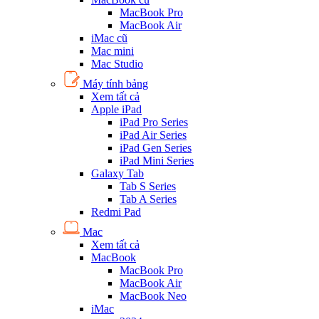
MacBook Pro
MacBook Air
iMac cũ
Mac mini
Mac Studio
Máy tính bảng
Xem tất cả
Apple iPad
iPad Pro Series
iPad Air Series
iPad Gen Series
iPad Mini Series
Galaxy Tab
Tab S Series
Tab A Series
Redmi Pad
Mac
Xem tất cả
MacBook
MacBook Pro
MacBook Air
MacBook Neo
iMac