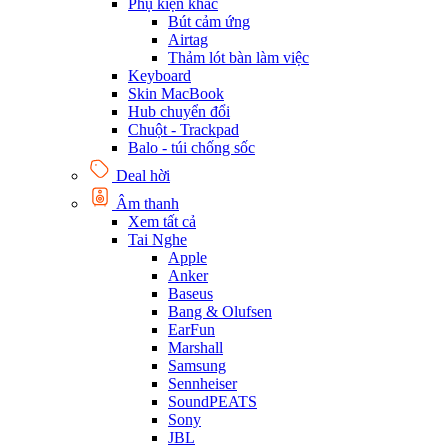
Phụ kiện khác
Bút cảm ứng
Airtag
Thảm lót bàn làm việc
Keyboard
Skin MacBook
Hub chuyển đổi
Chuột - Trackpad
Balo - túi chống sốc
Deal hời
Âm thanh
Xem tất cả
Tai Nghe
Apple
Anker
Baseus
Bang & Olufsen
EarFun
Marshall
Samsung
Sennheiser
SoundPEATS
Sony
JBL