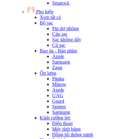
Smarock
Phụ kiện
Xem tất cả
Bộ sạc
Pin dự phòng
Cáp sạc
Sạc không dây
Củ sạc
Bao da - Bàn phím
Apple
Samsung
Zagg
Ốp lưng
Pitaka
Mipow
Apple
UAG
Gear4
Spigen
Samsung
Kính cường lực
Điện thoại
Máy tính bảng
Đồng hồ thông minh