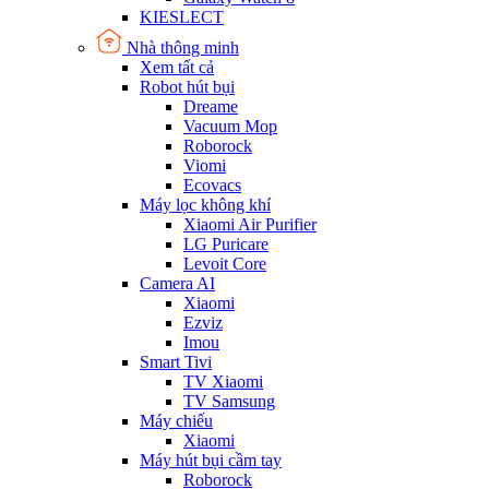
KIESLECT
Nhà thông minh
Xem tất cả
Robot hút bụi
Dreame
Vacuum Mop
Roborock
Viomi
Ecovacs
Máy lọc không khí
Xiaomi Air Purifier
LG Puricare
Levoit Core
Camera AI
Xiaomi
Ezviz
Imou
Smart Tivi
TV Xiaomi
TV Samsung
Máy chiếu
Xiaomi
Máy hút bụi cầm tay
Roborock