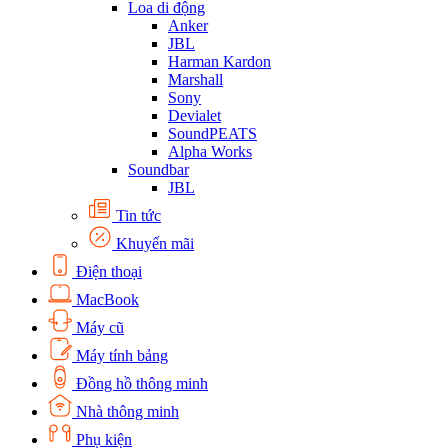
Loa di động
Anker
JBL
Harman Kardon
Marshall
Sony
Devialet
SoundPEATS
Alpha Works
Soundbar
JBL
Tin tức
Khuyến mãi
Điện thoại
MacBook
Máy cũ
Máy tính bảng
Đồng hồ thông minh
Nhà thông minh
Phụ kiện