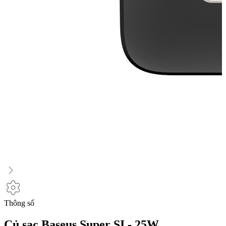
Thông số
Củ sạc Baseus Super SI - 25W