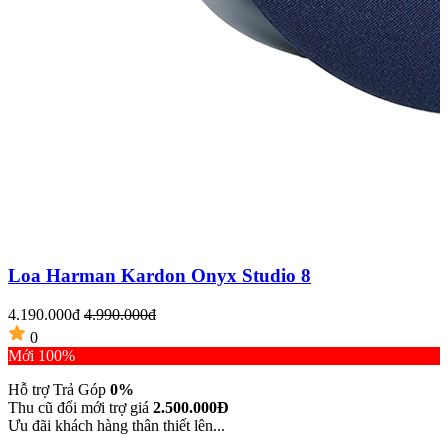
Loa Harman Kardon Onyx Studio 8
5
4.190.000đ
4.990.000đ
0
Mới 100%
Hỗ trợ Trả Góp
0%
Thu cũ đổi mới trợ giá
2.500.000Đ
Ưu đãi khách hàng thân thiết lên...