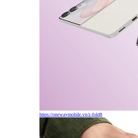
https://onewaymobile.vn/z-fold8