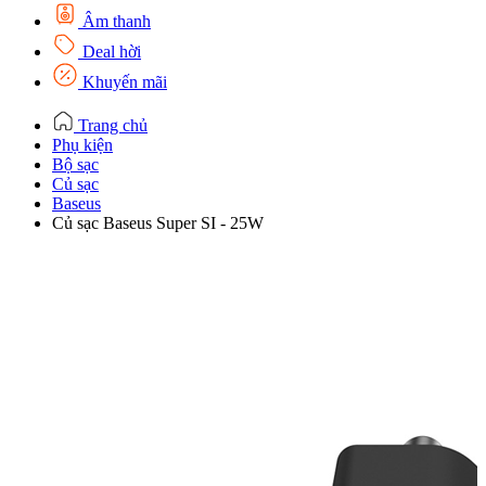
Âm thanh
Deal hời
Khuyến mãi
Trang chủ
Phụ kiện
Bộ sạc
Củ sạc
Baseus
Củ sạc Baseus Super SI - 25W