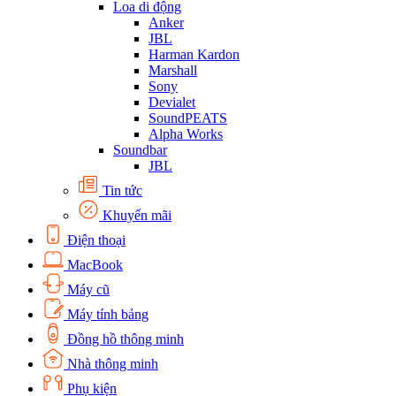
Loa di động
Anker
JBL
Harman Kardon
Marshall
Sony
Devialet
SoundPEATS
Alpha Works
Soundbar
JBL
Tin tức
Khuyến mãi
Điện thoại
MacBook
Máy cũ
Máy tính bảng
Đồng hồ thông minh
Nhà thông minh
Phụ kiện