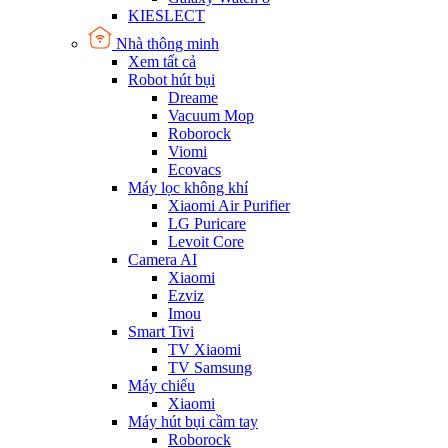
KIESLECT
Nhà thông minh
Xem tất cả
Robot hút bụi
Dreame
Vacuum Mop
Roborock
Viomi
Ecovacs
Máy lọc không khí
Xiaomi Air Purifier
LG Puricare
Levoit Core
Camera AI
Xiaomi
Ezviz
Imou
Smart Tivi
TV Xiaomi
TV Samsung
Máy chiếu
Xiaomi
Máy hút bụi cầm tay
Roborock