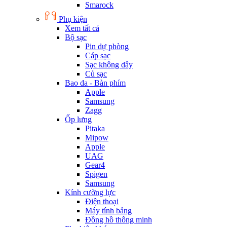
Smarock
Phụ kiện
Xem tất cả
Bộ sạc
Pin dự phòng
Cáp sạc
Sạc không dây
Củ sạc
Bao da - Bàn phím
Apple
Samsung
Zagg
Ốp lưng
Pitaka
Mipow
Apple
UAG
Gear4
Spigen
Samsung
Kính cường lực
Điện thoại
Máy tính bảng
Đồng hồ thông minh