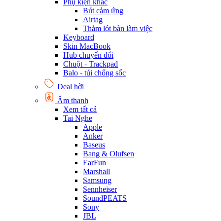
Phụ kiện khác
Bút cảm ứng
Airtag
Thảm lót bàn làm việc
Keyboard
Skin MacBook
Hub chuyển đổi
Chuột - Trackpad
Balo - túi chống sốc
Deal hời
Âm thanh
Xem tất cả
Tai Nghe
Apple
Anker
Baseus
Bang & Olufsen
EarFun
Marshall
Samsung
Sennheiser
SoundPEATS
Sony
JBL