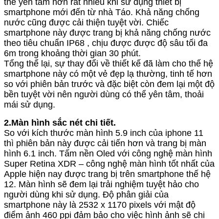
thể yên tâm hơn rất nhiều khi sử dụng thiết bị
smartphone mới đến từ nhà Táo. Khả năng chống
nước cũng được cải thiện tuyệt vời. Chiếc
smartphone này được trang bị khả năng chống nước
theo tiêu chuẩn IP68 , chịu được được độ sâu tối đa
6m trong khoảng thời gian 30 phút.
Tổng thể lại, sự thay đổi về thiết kế đã làm cho thế hệ
smartphone này có một vẻ đẹp lạ thường, tinh tế hơn
so với phiên bản trước và đặc biệt còn đem lại một độ
bền tuyệt vời nên người dùng có thể yên tâm, thoải
mái sử dụng.
2.Màn hình sắc nét chi tiết.
So với kích thước màn hình 5.9 inch của iphone 11
thì phiên bản này được cải tiến hơn và trang bị màn
hình 6.1 inch. Tấm nền Oled với công nghệ màn hình
Super Retina XDR – công nghệ màn hình tốt nhất của
Apple hiện nay được trang bị trên smartphone thế hệ
12. Màn hình sẽ đem lại trải nghiệm tuyệt hảo cho
người dùng khi sử dụng. Độ phân giải của
smartphone này là 2532 x 1170 pixels với mật độ
điểm ảnh 460 ppi đảm bảo cho việc hình ảnh sẽ chi