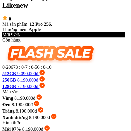
Likenew
0
Mã sản phẩm
12 Pro 256.
Thương hiệu
Apple
Mới 97%
Còn hàng
0-20673
:
0-7
:
0-56
:
0-11
512GB
9.090.000đ
256GB
8.190.000đ
128GB
7.190.000đ
Màu sắc
Vàng
8.190.000đ
Đen
8.190.000đ
Trắng
8.190.000đ
Xanh dương
8.190.000đ
Hình thức
Mới 97%
8.190.000đ