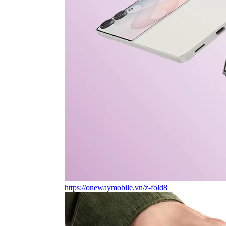
https://onewaymobile.vn/z-fold8