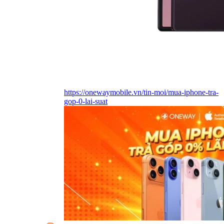
https://onewaymobile.vn/tin-moi/mua-iphone-tra-
gop-0-lai-suat