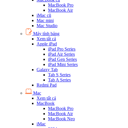
MacBook Pro
MacBook Air
iMac cũ
Mac mini
Mac Studio
Máy tính bảng
Xem tất cả
Apple iPad
iPad Pro Series
iPad Air Series
iPad Gen Series
iPad Mini Series
Galaxy Tab
Tab S Series
Tab A Series
Redmi Pad
Mac
Xem tất cả
MacBook
MacBook Pro
MacBook Air
MacBook Neo
iMac