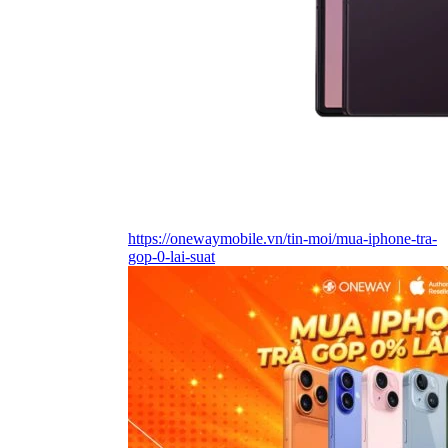
https://onewaymobile.vn/tin-moi/mua-iphone-tra-
gop-0-lai-suat