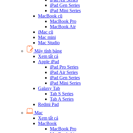
iPad Gen Series
iPad Mini Series
MacBook cũ
MacBook Pro
MacBook Air
iMac cũ
Mac mini
Mac Studio
Máy tính bảng
Xem tất cả
Apple iPad
iPad Pro Series
iPad Air Series
iPad Gen Series
iPad Mini Series
Galaxy Tab
Tab S Series
Tab A Series
Redmi Pad
Mac
Xem tất cả
MacBook
MacBook Pro