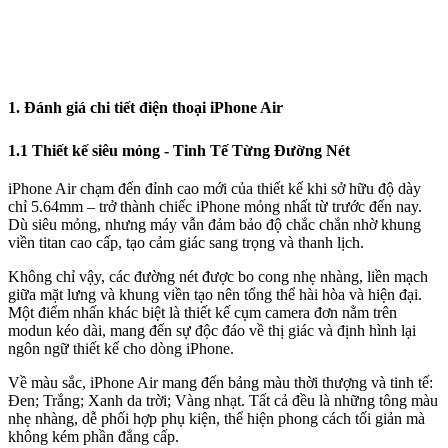
1. Đánh giá chi tiết điện thoại iPhone Air
1.1 Thiết kế siêu mỏng - Tinh Tế Từng Đường Nét
iPhone Air chạm đến đỉnh cao mới của thiết kế khi sở hữu độ dày
chỉ 5.64mm – trở thành chiếc iPhone mỏng nhất từ trước đến nay.
Dù siêu mỏng, nhưng máy vẫn đảm bảo độ chắc chắn nhờ khung
viền titan cao cấp, tạo cảm giác sang trọng và thanh lịch.
Không chỉ vậy, các đường nét được bo cong nhẹ nhàng, liền mạch
giữa mặt lưng và khung viền tạo nên tổng thể hài hòa và hiện đại.
Một điểm nhấn khác biệt là thiết kế cụm camera đơn nằm trên
modun kéo dài, mang đến sự độc đáo về thị giác và định hình lại
ngôn ngữ thiết kế cho dòng iPhone.
Về màu sắc, iPhone Air mang đến bảng màu thời thượng và tinh tế:
Đen; Trắng; Xanh da trời; Vàng nhạt. Tất cả đều là những tông màu
nhẹ nhàng, dễ phối hợp phụ kiện, thể hiện phong cách tối giản mà
không kém phần đẳng cấp.