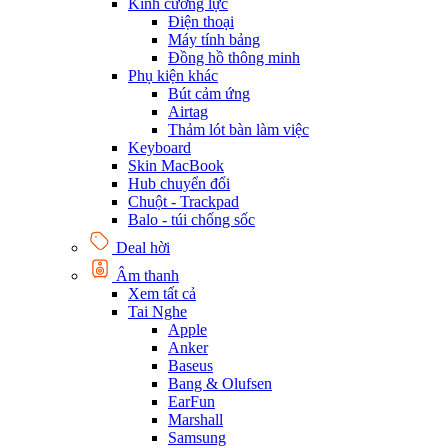
Kính cường lực
Điện thoại
Máy tính bảng
Đồng hồ thông minh
Phụ kiện khác
Bút cảm ứng
Airtag
Thảm lót bàn làm việc
Keyboard
Skin MacBook
Hub chuyển đổi
Chuột - Trackpad
Balo - túi chống sốc
Deal hời
Âm thanh
Xem tất cả
Tai Nghe
Apple
Anker
Baseus
Bang & Olufsen
EarFun
Marshall
Samsung