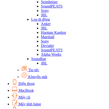
Sennheiser
SoundPEATS
Sony
JBL
Loa di động
Anker
JBL
Harman Kardon
Marshall
Sony
Devialet
SoundPEATS
Alpha Works
Soundbar
JBL
Tin tức
Khuyến mãi
Điện thoại
MacBook
Máy cũ
Máy tính bảng