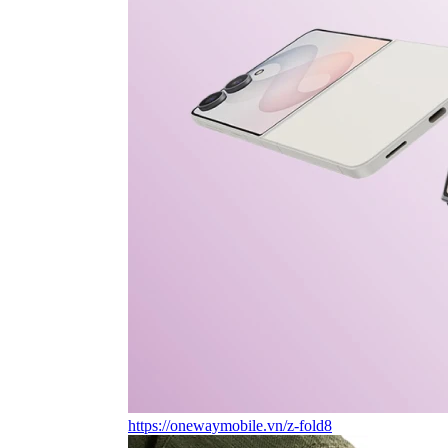
https://onewaymobile.vn/z-fold8