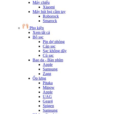
Máy chiếu
Xiaomi
Máy hút bụi cầm tay
Roborock
Smarock
Phụ kiện
Xem tất cả
Bộ sạc
Pin dự phòng
Cáp sạc
Sạc không dây
Củ sạc
Bao da - Bàn phím
Apple
Samsung
Zagg
Ốp lưng
Pitaka
Mipow
Apple
UAG
Gear4
Spigen
Samsung