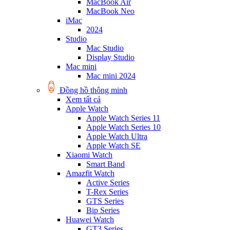
MacBook Air
MacBook Neo
iMac
2024
Studio
Mac Studio
Display Studio
Mac mini
Mac mini 2024
Đồng hồ thông minh
Xem tất cả
Apple Watch
Apple Watch Series 11
Apple Watch Series 10
Apple Watch Ultra
Apple Watch SE
Xiaomi Watch
Smart Band
Amazfit Watch
Active Series
T-Rex Series
GTS Series
Bip Series
Huawei Watch
GT3 Series