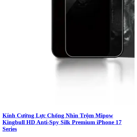
Kính Cường Lực Chống Nhìn Trộm Mipow
Kingbull HD Anti-Spy Silk Premium iPhone 17
Series