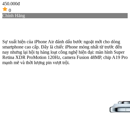
450.000đ
0
Chính Hãng
4
Sự xuất hiện của iPhone Air đánh dấu bước ngoặt mới cho dòng
smartphone cao cấp. Đây là chiếc iPhone mỏng nhất từ trước đến
nay nhưng lại hội tụ hàng loạt công nghệ hiện đại: màn hình Super
Retina XDR ProMotion 120Hz, camera Fusion 48MP, chip A19 Pro
mạnh mẽ và thời lượng pin vượt trội. ​​​​​