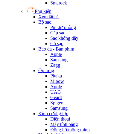
Smarock
Phụ kiện
Xem tất cả
Bộ sạc
Pin dự phòng
Cáp sạc
Sạc không dây
Củ sạc
Bao da - Bàn phím
Apple
Samsung
Zagg
Ốp lưng
Pitaka
Mipow
Apple
UAG
Gear4
Spigen
Samsung
Kính cường lực
Điện thoại
Máy tính bảng
Đồng hồ thông minh