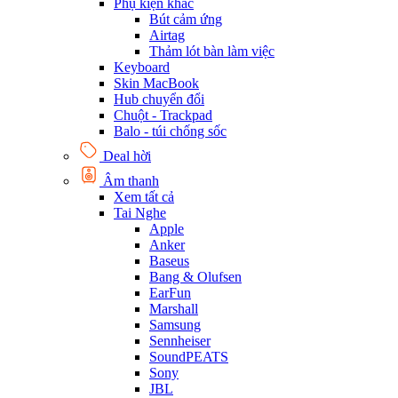
Phụ kiện khác
Bút cảm ứng
Airtag
Thảm lót bàn làm việc
Keyboard
Skin MacBook
Hub chuyển đổi
Chuột - Trackpad
Balo - túi chống sốc
Deal hời
Âm thanh
Xem tất cả
Tai Nghe
Apple
Anker
Baseus
Bang & Olufsen
EarFun
Marshall
Samsung
Sennheiser
SoundPEATS
Sony
JBL