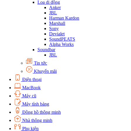
Loa di động
Anker
JBL
Harman Kardon
Marshall
Sony
Devialet
SoundPEATS
Alpha Works
Soundbar
JBL
Tin tức
Khuyến mãi
Điện thoại
MacBook
Máy cũ
Máy tính bảng
Đồng hồ thông minh
Nhà thông minh
Phụ kiện