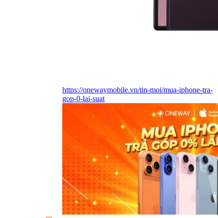
https://onewaymobile.vn/tin-moi/mua-iphone-tra-
gop-0-lai-suat