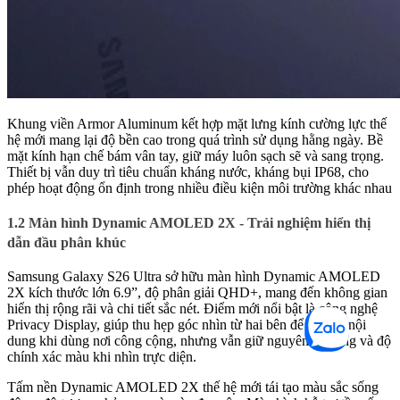
Khung viền Armor Aluminum kết hợp mặt lưng kính cường lực thế
hệ mới mang lại độ bền cao trong quá trình sử dụng hằng ngày. Bề
mặt kính hạn chế bám vân tay, giữ máy luôn sạch sẽ và sang trọng.
Thiết bị vẫn duy trì tiêu chuẩn kháng nước, kháng bụi IP68, cho
phép hoạt động ổn định trong nhiều điều kiện môi trường khác nhau
1.2 Màn hình Dynamic AMOLED 2X - Trải nghiệm hiển thị
dẫn đầu phân khúc
Samsung Galaxy S26 Ultra sở hữu màn hình Dynamic AMOLED
2X kích thước lớn 6.9”, độ phân giải QHD+, mang đến không gian
hiển thị rộng rãi và chi tiết sắc nét. Điểm mới nổi bật là công nghệ
Privacy Display, giúp thu hẹp góc nhìn từ hai bên để bảo vệ nội
dung khi dùng nơi công cộng, nhưng vẫn giữ nguyên độ sáng và độ
chính xác màu khi nhìn trực diện.
Tấm nền Dynamic AMOLED 2X thế hệ mới tái tạo màu sắc sống