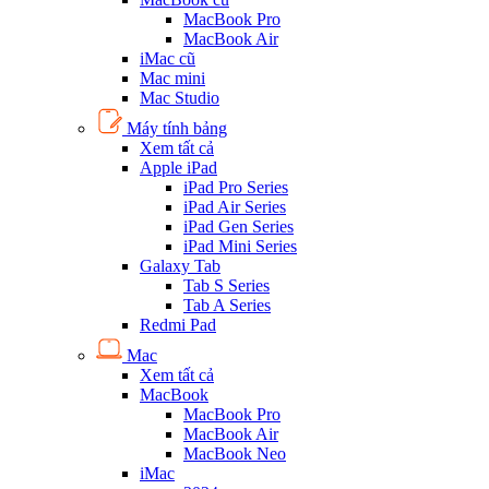
MacBook Pro
MacBook Air
iMac cũ
Mac mini
Mac Studio
Máy tính bảng
Xem tất cả
Apple iPad
iPad Pro Series
iPad Air Series
iPad Gen Series
iPad Mini Series
Galaxy Tab
Tab S Series
Tab A Series
Redmi Pad
Mac
Xem tất cả
MacBook
MacBook Pro
MacBook Air
MacBook Neo
iMac