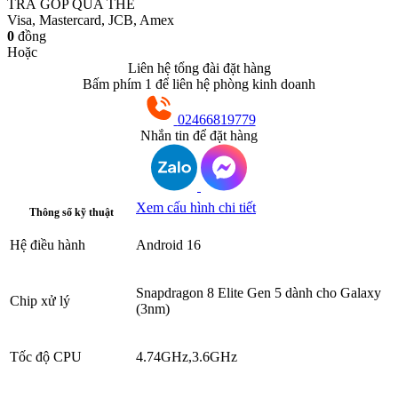
TRẢ GÓP QUA THẺ
Visa, Mastercard, JCB, Amex
0
đồng
Hoặc
Liên hệ tổng đài đặt hàng
Bấm phím 1 để liên hệ phòng kinh doanh
02466819779
Nhắn tin để đặt hàng
Xem cấu hình chi tiết
Thông số kỹ thuật
Hệ điều hành
Android 16
Snapdragon 8 Elite Gen 5 dành cho Galaxy
Chip xử lý
(3nm)
Tốc độ CPU
4.74GHz,3.6GHz