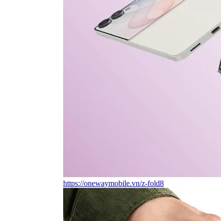
https://onewaymobile.vn/z-fold8