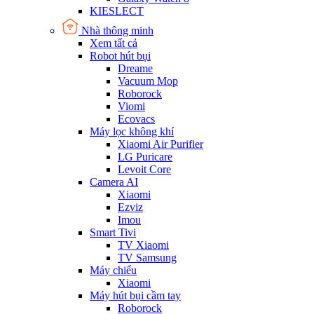
KIESLECT
Nhà thông minh
Xem tất cả
Robot hút bụi
Dreame
Vacuum Mop
Roborock
Viomi
Ecovacs
Máy lọc không khí
Xiaomi Air Purifier
LG Puricare
Levoit Core
Camera AI
Xiaomi
Ezviz
Imou
Smart Tivi
TV Xiaomi
TV Samsung
Máy chiếu
Xiaomi
Máy hút bụi cầm tay
Roborock