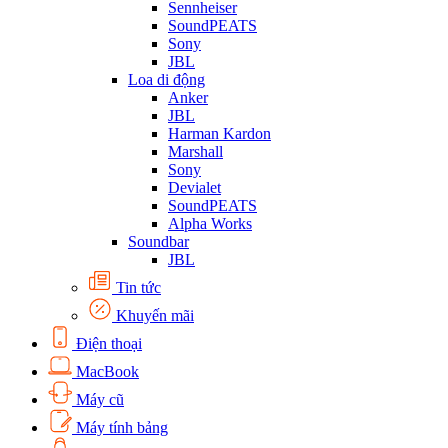
Sennheiser
SoundPEATS
Sony
JBL
Loa di động
Anker
JBL
Harman Kardon
Marshall
Sony
Devialet
SoundPEATS
Alpha Works
Soundbar
JBL
Tin tức
Khuyến mãi
Điện thoại
MacBook
Máy cũ
Máy tính bảng