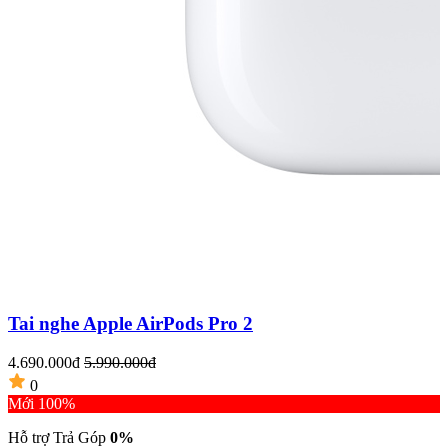
Tai nghe Apple AirPods Pro 2
4.690.000đ
5.990.000đ
2
0
Mới 100%
Hỗ trợ Trả Góp
0%