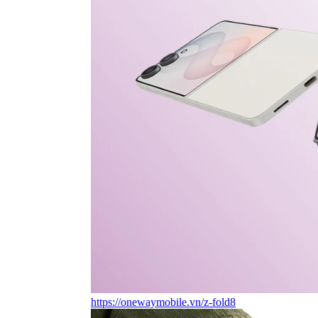
https://onewaymobile.vn/z-fold8