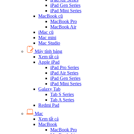
iPad Gen Series
iPad Mini Series
MacBook cũ
MacBook Pro
MacBook Air
iMac cũ
Mac mini
Mac Studio
Máy tính bảng
Xem tất cả
Apple iPad
iPad Pro Series
iPad Air Series
iPad Gen Series
iPad Mini Series
Galaxy Tab
Tab S Series
Tab A Series
Redmi Pad
Mac
Xem tất cả
MacBook
MacBook Pro