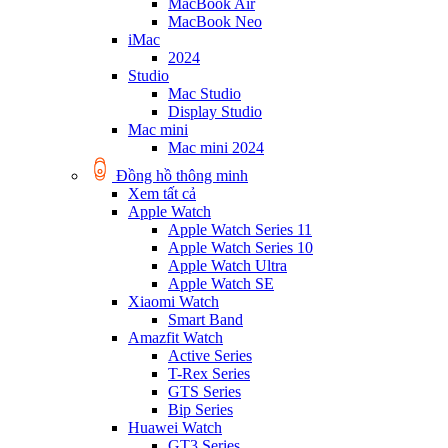
MacBook Air
MacBook Neo
iMac
2024
Studio
Mac Studio
Display Studio
Mac mini
Mac mini 2024
Đồng hồ thông minh
Xem tất cả
Apple Watch
Apple Watch Series 11
Apple Watch Series 10
Apple Watch Ultra
Apple Watch SE
Xiaomi Watch
Smart Band
Amazfit Watch
Active Series
T-Rex Series
GTS Series
Bip Series
Huawei Watch
GT3 Series