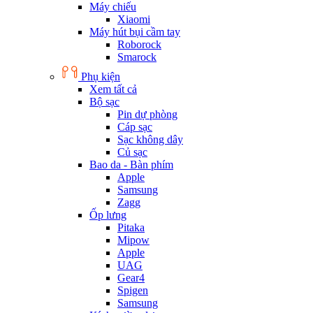
Máy chiếu
Xiaomi
Máy hút bụi cầm tay
Roborock
Smarock
Phụ kiện
Xem tất cả
Bộ sạc
Pin dự phòng
Cáp sạc
Sạc không dây
Củ sạc
Bao da - Bàn phím
Apple
Samsung
Zagg
Ốp lưng
Pitaka
Mipow
Apple
UAG
Gear4
Spigen
Samsung