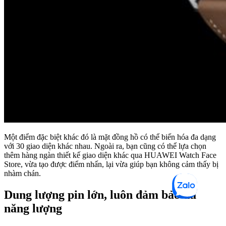
Một điểm đặc biệt khác đó là mặt đồng hồ có thể biến hóa đa dạng
với 30 giao diện khác nhau. Ngoài ra, bạn cũng có thể lựa chọn
thêm hàng ngàn thiết kế giao diện khác qua HUAWEI Watch Face
Store, vừa tạo được điểm nhấn, lại vừa giúp bạn không cảm thấy bị
nhàm chán.
Dung lượng pin lớn, luôn đảm bảo đủ
năng lượng