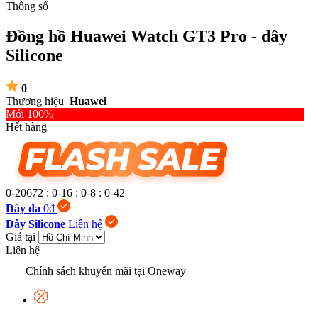
Thông số
Đồng hồ Huawei Watch GT3 Pro - dây
Silicone
0
Thương hiệu
Huawei
Mới 100%
Hết hàng
0-20672
:
0-16
:
0-8
:
0-43
Dây da
0đ
Dây Silicone
Liên hệ
Giá tại
Liên hệ
Chính sách khuyến mãi tại Oneway