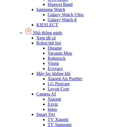
Huawei Band
Samsung Watch
Galaxy Watch Ultra
Galaxy Watch 8
KIESLECT
Nhà thông minh
Xem tất cả
Robot hút bụi
Dreame
Vacuum Mop
Roborock
Viomi
Ecovacs
Máy lọc không khí
Xiaomi Air Purifier
LG Puricare
Levoit Core
Camera AI
Xiaomi
Ezviz
Imou
Smart Tivi
TV Xiaomi
TV Samsung