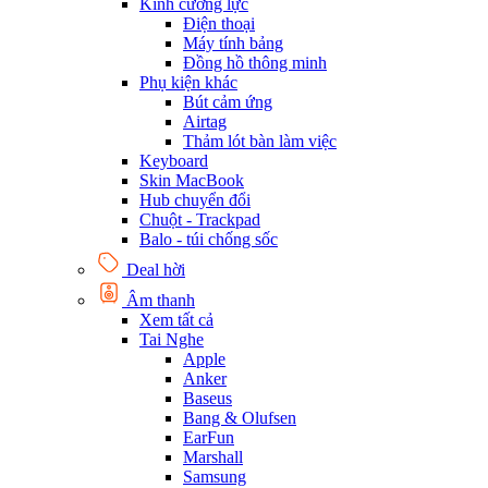
Kính cường lực
Điện thoại
Máy tính bảng
Đồng hồ thông minh
Phụ kiện khác
Bút cảm ứng
Airtag
Thảm lót bàn làm việc
Keyboard
Skin MacBook
Hub chuyển đổi
Chuột - Trackpad
Balo - túi chống sốc
Deal hời
Âm thanh
Xem tất cả
Tai Nghe
Apple
Anker
Baseus
Bang & Olufsen
EarFun
Marshall
Samsung