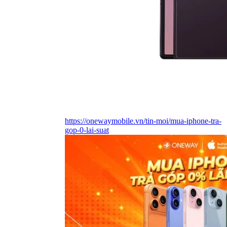
https://onewaymobile.vn/tin-moi/mua-iphone-tra-
gop-0-lai-suat